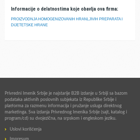
Informacije o delatnostima koje obavlja ova firma:
PROIZVODNJA HOMOGENIZOVANIH HRANLJIVIH PREPARATA I
DIJETETSKE HRANE
Privredni Imenik Srbije je najstarije B2B izdanje u Srbiji sa bazom
podataka aktivnih poslovnih subjekata iz Republike Srbije i
platforma za razmenu informacija i pružanje usluga direktnog
marketinga. Sva izdanja Privrednog Imenika Srbije (sajt, katalog i
program/cd) su dvojezična, na srpskom i engleskom jeziku.
Uslovi korišćenja
Impresum