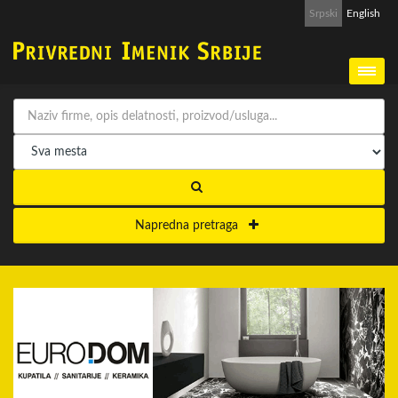
Srpski
English
Napredna pretraga