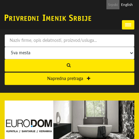
Srpski
English
Napredna pretraga