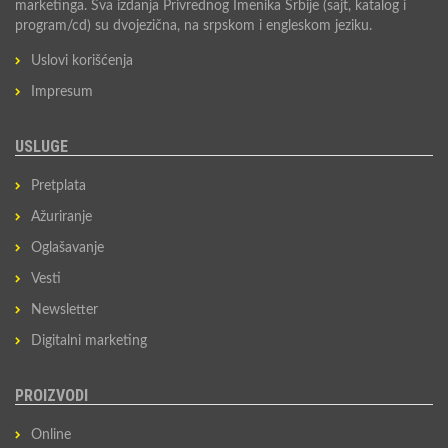
marketinga. Sva izdanja Privrednog Imenika Srbije (sajt, katalog i
program/cd) su dvojezična, na srpskom i engleskom jeziku.
Uslovi korišćenja
Impresum
USLUGE
Pretplata
Ažuriranje
Oglašavanje
Vesti
Newsletter
Digitalni marketing
PROIZVODI
Online