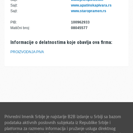
Sajt:
www.apatinskapivara.rs
Sajt:
www.staropramen.rs
PIB:
100962933
Matični broj:
08045577
Informacije o delatnostima koje obavlja ova firma:
PROIZVODNJA PIVA
Privredni Imenik Srbije je najstarije B2B izdanje u Srbiji sa bazom
podataka aktivnih poslovnih subjekata iz Republike Srbije i
platforma za razmenu informacija i pružanje usluga direktnog