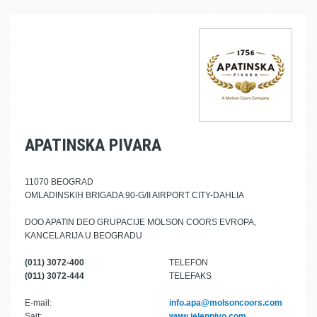
APATINSKA PIVARA
11070 BEOGRAD
OMLADINSKIH BRIGADA 90-G/II AIRPORT CITY-DAHLIA
DOO APATIN DEO GRUPACIJE MOLSON COORS EVROPA,
KANCELARIJA U BEOGRADU
(011) 3072-400
TELEFON
(011) 3072-444
TELEFAKS
E-mail:
info.apa@molsoncoors.com
Sajt:
www.jelenpivo.com