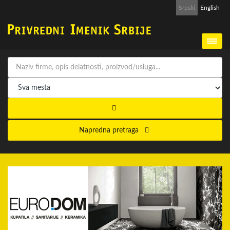
Srpski
English
Napredna pretraga