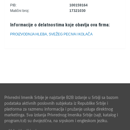
PIB:
100159164
Matični broj:
17321030
Informacije o delatnostima koje obavlja ova firma:
PROIZVODNJA HLEBA, SVEŽEG PECIVA I KOLAČA
Privredni Imenik Srbije je najstarije B2B izdanje u Srbiji sa bazom
podataka aktivnih poslovnih subjekata iz Republike Srbije i
platforma za razmenu informacija i pružanje usluga direktnog
marketinga. Sva izdanja Privrednog Imenika Srbije (sajt, katalog i
program/cd) su dvojezična, na srpskom i engleskom jeziku.