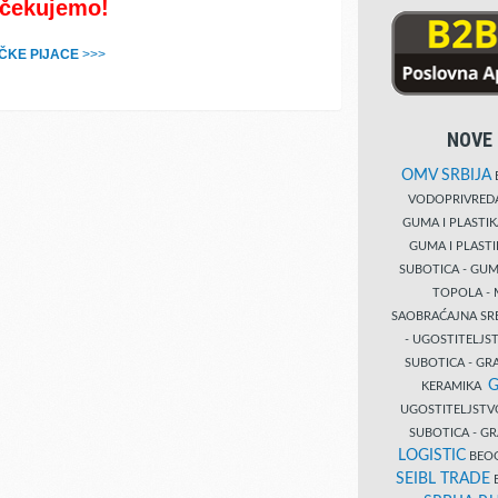
očekujemo!
ČKE PIJACE
>>>
NOVE 
OMV SRBIJA
B
VODOPRIVRE
GUMA I PLASTI
GUMA I PLAST
SUBOTICA - GUM
TOPOLA - 
SAOBRAĆAJNA S
- UGOSTITELJS
SUBOTICA - GRA
G
KERAMIKA
UGOSTITELJSTV
SUBOTICA - 
LOGISTIC
BEOG
SEIBL TRADE
B