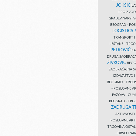
JOKSIĆ
LAZ
PROIZVO
GRAĐEVINARST
BEOGRAD - PO
LOGISTICS
TRANSPORT 
LEŠTANE - TRG
PETROVIĆ
KA
DRUGA SAOBRAĆ
ŽIVKOVIĆ
BEOGR
SAOBRAĆAJNA S
IZDAVAŠTVO 
BEOGRAD - TRGO
- POSLOVNE A
PAZOVA - GUM
BEOGRAD - TRG
ZADRUGA T
AKTIVNOST
POSLOVNE AKT
TRGOVINA OSTA
- DRVO I N