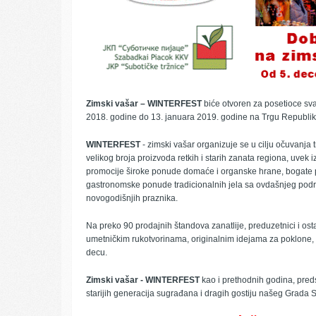
Zimski vašar – WINTERFEST
biće otvoren za posetioce sv
2018. godine do 13. januara 2019. godine na Trgu Republike
WINTERFEST
- zimski vašar organizuje se u cilju očuvanja 
velikog broja proizvoda retkih i starih zanata regiona, uvek 
promocije široke ponude domaće i organske hrane, bogate po
gastronomske ponude tradicionalnih jela sa ovdašnjeg podru
novogodišnjih praznika.
Na preko 90 prodajnih štandova zanatlije, preduzetnici i ost
umetničkim rukotvorinama, originalnim idejama za poklone,
decu.
Zimski vašar - WINTERFEST
kao i prethodnih godina, preds
starijih generacija sugrađana i dragih gostiju našeg Grada 