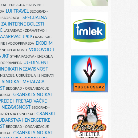
IJA - ENERGIJA, SIROVINE I
LUI TRAVEL
EDA
BEOGRAD -
SPECIJALNA
I SAOBRAĆAJ
 ZA INTERNE BOLESTI
C
LAZAREVAC - ZDRAVSTVO I
LAZAREVAC JPKP
LAZAREVAC -
EKODIM
VINE I VODOPRIVREDA
VODOVOD I
UŽNE DELATNOSTI
 JKP
STARA PAZOVA - ENERGIJA,
UJEDINJENI
VODOPRIVREDA
INDIKATI NEZAVISNOST
IZACIJE, UDRUŽENJA I SINDIKATI
 SINDIKAT METALACA
ST
BEOGRAD - ORGANIZACIJE,
GRANSKI SINDIKAT
NDIKATI
VREDE I PRERAĐIVAČKE
E NEZAVISNOST
BEOGRAD -
GRANSKI
DRUŽENJA I SINDIKATI
UDARSTVA I ENERGETIKE
ST
BEOGRAD - ORGANIZACIJE,
GRANSKI SINDIKAT
NDIKATI