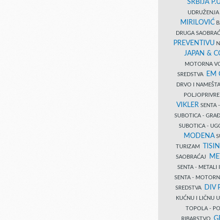
SRBIJA P.U
UDRUŽENJA 
MIRILOVIĆ
B
DRUGA SAOBRAĆ
PREVENTIVU
N
JAPAN & 
MOTORNA VO
EM
SREDSTVA
DRVO I NAMEŠT
POLJOPRIVRE
VIKLER
SENTA 
SUBOTICA - GR
SUBOTICA - UG
MODENA
S
TISI
TURIZAM
ME
SAOBRAĆAJ
SENTA - METALI
SENTA - MOTORN
DIV 
SREDSTVA
KUĆNU I LIČNU
TOPOLA - PO
G
RIBARSTVO