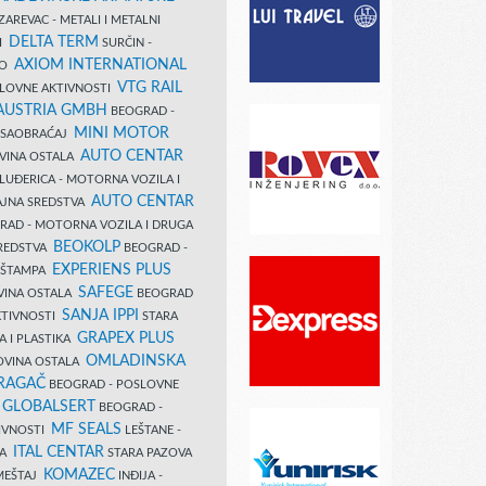
AREVAC - METALI I METALNI
DELTA TERM
DI
SURČIN -
AXIOM INTERNATIONAL
VO
VTG RAIL
SLOVNE AKTIVNOSTI
 AUSTRIA GMBH
BEOGRAD -
MINI MOTOR
I SAOBRAĆAJ
AUTO CENTAR
OVINA OSTALA
LUĐERICA - MOTORNA VOZILA I
AUTO CENTAR
AJNA SREDSTVA
AD - MOTORNA VOZILA I DRUGA
BEOKOLP
REDSTVA
BEOGRAD -
EXPERIENS PLUS
I ŠTAMPA
SAFEGE
VINA OSTALA
BEOGRAD
SANJA IPPI
KTIVNOSTI
STARA
GRAPEX PLUS
A I PLASTIKA
OMLADINSKA
OVINA OSTALA
RAGAČ
BEOGRAD - POSLOVNE
GLOBALSERT
I
BEOGRAD -
MF SEALS
IVNOSTI
LEŠTANE -
ITAL CENTAR
LA
STARA PAZOVA
KOMAZEC
AMEŠTAJ
INĐIJA -