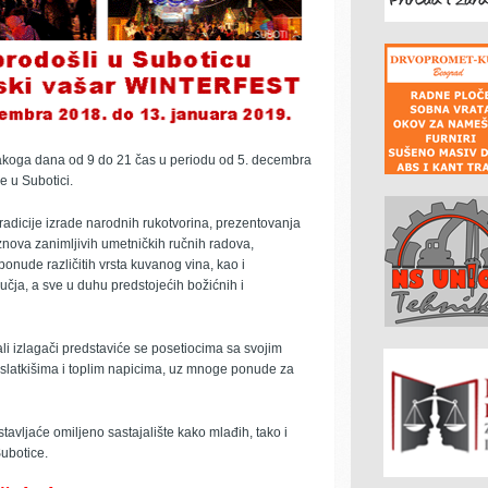
akoga dana od 9 do 21 čas u periodu od 5. decembra
 u Subotici.
tradicije izrade narodnih rukotvorina, prezentovanja
iznova zanimljivih umetničkih ručnih radova,
nude različitih vrsta kuvanog vina, kao i
čja, a sve u duhu predstojećih božićnih i
ali izlagači predstaviće se posetiocima sa svojim
 slatkišima i toplim napicima, uz mnoge ponude za
tavljaće omiljeno sastajalište kako mlađih, tako i
Subotice.