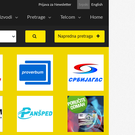
Prijava za Newsletter
Srpski
English
izvodi
Pretrage
Telcom
Home
Napredna pretraga