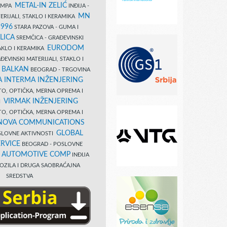
METAL-IN ZELIĆ
TAMPA
INĐIJA -
MN
ERIJALI, STAKLO I KERAMIKA
1996
STARA PAZOVA - GUMA I
LICA
SREMČICA - GRAĐEVINSKI
EURODOM
TAKLO I KERAMIKA
EVINSKI MATERIJALI, STAKLO I
 BALKAN
BEOGRAD - TRGOVINA
 INTERMA INŽENJERING
TO, OPTIČKA, MERNA OPREMA I
VIRMAK INŽENJERING
I
TO, OPTIČKA, MERNA OPREMA I
NOVA COMMUNICATIONS
GLOBAL
SLOVNE AKTIVNOSTI
RVICE
BEOGRAD - POSLOVNE
B AUTOMOTIVE COMP
INĐIJA
OZILA I DRUGA SAOBRAĆAJNA
SREDSTVA