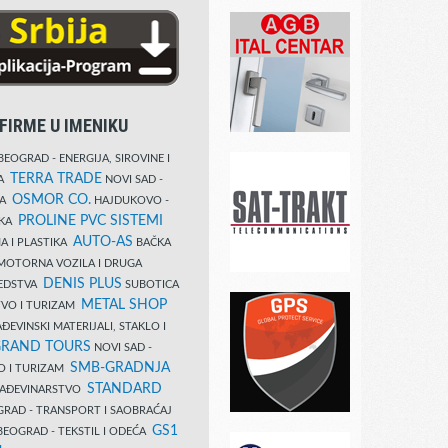
FIRME U IMENIKU
EOGRAD - ENERGIJA, SIROVINE I
TERRA TRADE
DA
NOVI SAD -
OSMOR CO.
KA
HAJDUKOVO -
PROLINE PVC SISTEMI
IKA
AUTO-AS
A I PLASTIKA
BAČKA
MOTORNA VOZILA I DRUGA
DENIS PLUS
REDSTVA
SUBOTICA
METAL SHOP
TVO I TURIZAM
ĐEVINSKI MATERIJALI, STAKLO I
RAND TOURS
NOVI SAD -
SMB-GRADNJA
O I TURIZAM
STANDARD
GRAĐEVINARSTVO
RAD - TRANSPORT I SAOBRAĆAJ
GS1
EOGRAD - TEKSTIL I ODEĆA