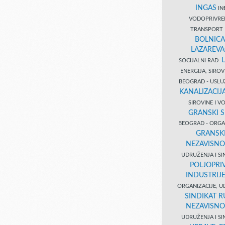
INGAS
INĐ
VODOPRIVR
TRANSPORT 
BOLNICA
LAZAREVA
SOCIJALNI RAD
ENERGIJA, SIRO
BEOGRAD - USL
KANALIZACIJA
SIROVINE I 
GRANSKI S
BEOGRAD - ORGAN
GRANSKI
NEZAVISNO
UDRUŽENJA I SI
POLJOPRI
INDUSTRIJ
ORGANIZACIJE, U
SINDIKAT R
NEZAVISNO
UDRUŽENJA I SI