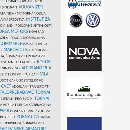
.
BEOGRAD - ORGANIZACIJE,
VULKANIZER
I SINDIKATI
ATAJNICA - MOTORNA VOZILA I
INSTITUT ZA
AJNA SREDSTVA
OVI SAD - POSLOVNE AKTIVNOSTI
COREA MOTORS
NOVI SAD -
ZILA I DRUGA SAOBRAĆAJNA
 COMMERCE
BAČKA TOPOLA -
MAROVIĆ PS
AJ
TREŠNJEVAC -
DA, ŠUMARSTVO I RIBARSTVO
ROTOR
- USLUŽNE DELATNOSTI
ALEKSANDER A
AĐEVINARSTVO
VILA
OSTITELJSTVO I TURIZAM
UBOTICA - UGOSTITELJSTVO I
N CVET
ADORJAN - TRANSPORT I
TALOPRERAĐIVAČ TORNAI
TORNAI
 I METALNI PROIZVODI
A VOZILA I DRUGA SAOBRAĆAJNA
PAPIR
NOVI SAD - PROIZVODI ZA
ZOBNATICA
 UPOTREBU
BAČKA
LJOPRIVREDA, ŠUMARSTVO I
RAĐEVINSKE ARMATURE