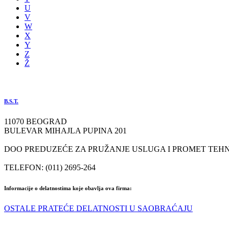
U
V
W
X
Y
Z
Ž
B.S.T.
11070 BEOGRAD
BULEVAR MIHAJLA PUPINA 201
DOO PREDUZEĆE ZA PRUŽANJE USLUGA I PROMET TEHNI
TELEFON: (011) 2695-264
Informacije o delatnostima koje obavlja ova firma:
OSTALE PRATEĆE DELATNOSTI U SAOBRAĆAJU