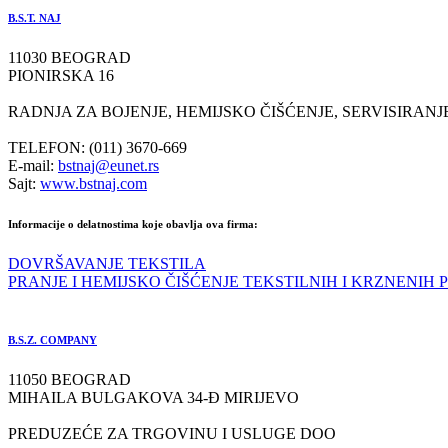
B.S.T. NAJ
11030 BEOGRAD
PIONIRSKA 16
RADNJA ZA BOJENJE, HEMIJSKO ČIŠĆENJE, SERVISIRANJ
TELEFON: (011) 3670-669
E-mail:
bstnaj@eunet.rs
Sajt:
www.bstnaj.com
Informacije o delatnostima koje obavlja ova firma:
DOVRŠAVANJE TEKSTILA
PRANJE I HEMIJSKO ČIŠĆENJE TEKSTILNIH I KRZNENIH
B.S.Z. COMPANY
11050 BEOGRAD
MIHAILA BULGAKOVA 34-Đ MIRIJEVO
PREDUZEĆE ZA TRGOVINU I USLUGE DOO