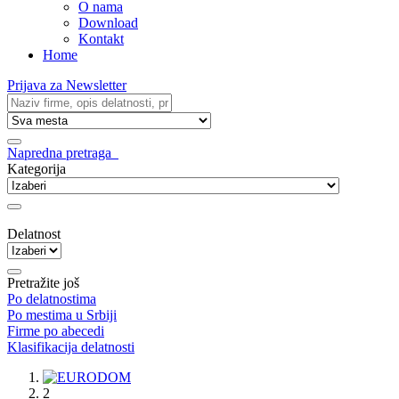
O nama
Download
Kontakt
Home
Prijava za Newsletter
Napredna pretraga
Kategorija
Delatnost
Pretražite još
Po delatnostima
Po mestima u Srbiji
Firme po abecedi
Klasifikacija delatnosti
1
2