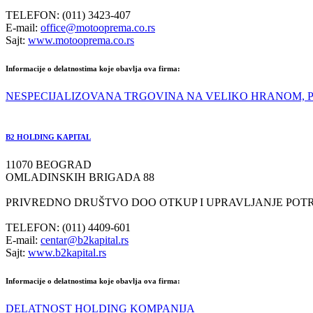
TELEFON: (011) 3423-407
E-mail:
office@motooprema.co.rs
Sajt:
www.motooprema.co.rs
Informacije o delatnostima koje obavlja ova firma:
NESPECIJALIZOVANA TRGOVINA NA VELIKO HRANOM, 
B2 HOLDING KAPITAL
11070 BEOGRAD
OMLADINSKIH BRIGADA 88
PRIVREDNO DRUŠTVO DOO OTKUP I UPRAVLJANJE POT
TELEFON: (011) 4409-601
E-mail:
centar@b2kapital.rs
Sajt:
www.b2kapital.rs
Informacije o delatnostima koje obavlja ova firma:
DELATNOST HOLDING KOMPANIJA