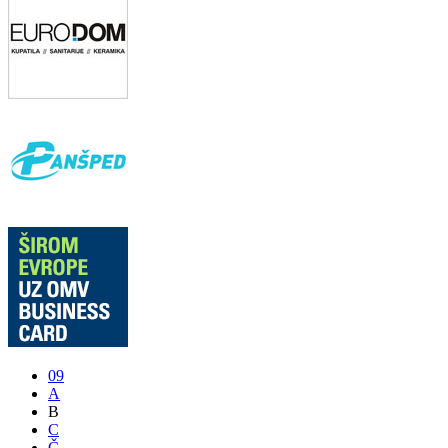
09
A
B
C
Č