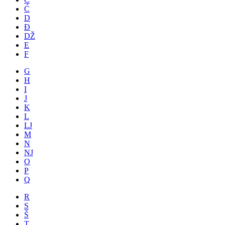
Ć
D
Đ
DŽ
E
F
G
H
I
J
K
L
LJ
M
N
NJ
O
P
Q
R
S
Š
T