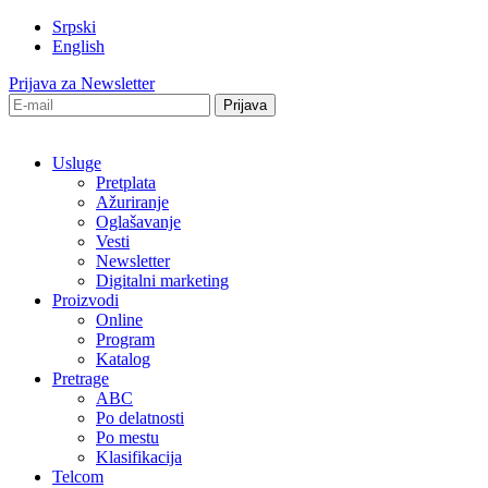
Srpski
English
Prijava za Newsletter
Usluge
Pretplata
Ažuriranje
Oglašavanje
Vesti
Newsletter
Digitalni marketing
Proizvodi
Online
Program
Katalog
Pretrage
ABC
Po delatnosti
Po mestu
Klasifikacija
Telcom