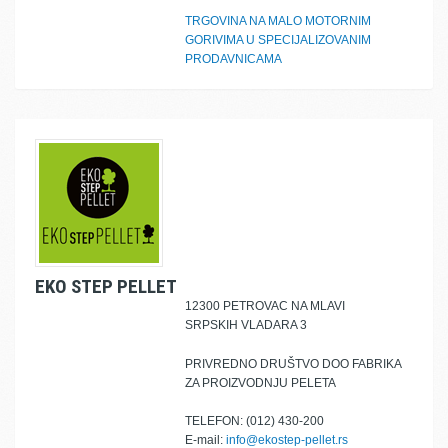
TRGOVINA NA MALO MOTORNIM
GORIVIMA U SPECIJALIZOVANIM
PRODAVNICAMA
EKO STEP PELLET
12300 PETROVAC NA MLAVI
SRPSKIH VLADARA 3
PRIVREDNO DRUŠTVO DOO FABRIKA
ZA PROIZVODNJU PELETA
TELEFON: (012) 430-200
E-mail:
info@ekostep-pellet.rs