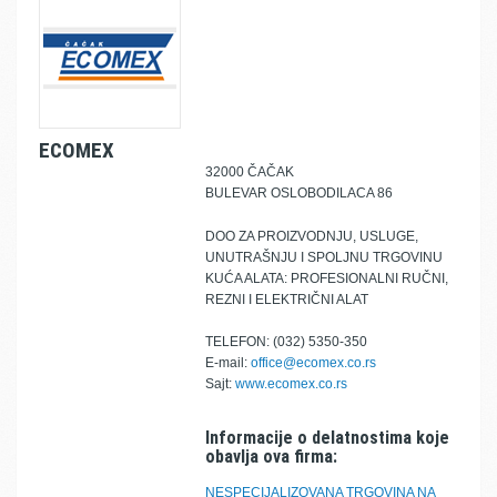
ECOMEX
32000 ČAČAK
BULEVAR OSLOBODILACA 86
DOO ZA PROIZVODNJU, USLUGE,
UNUTRAŠNJU I SPOLJNU TRGOVINU
KUĆA ALATA: PROFESIONALNI RUČNI,
REZNI I ELEKTRIČNI ALAT
TELEFON: (032) 5350-350
E-mail:
office@ecomex.co.rs
Sajt:
www.ecomex.co.rs
Informacije o delatnostima koje
obavlja ova firma:
NESPECIJALIZOVANA TRGOVINA NA