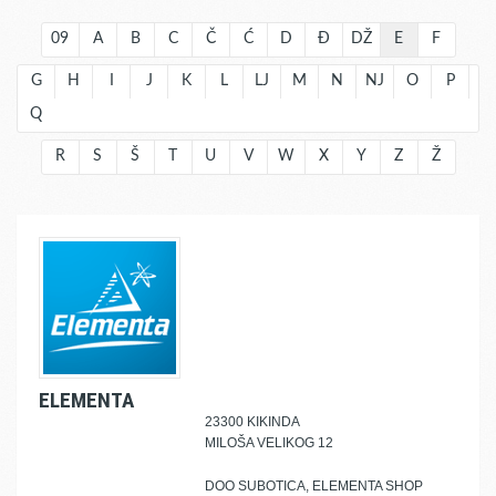
09
A
B
C
Č
Ć
D
Đ
DŽ
E
F
G
H
I
J
K
L
LJ
M
N
NJ
O
P
Q
R
S
Š
T
U
V
W
X
Y
Z
Ž
ELEMENTA
23300 KIKINDA
MILOŠA VELIKOG 12
DOO SUBOTICA, ELEMENTA SHOP