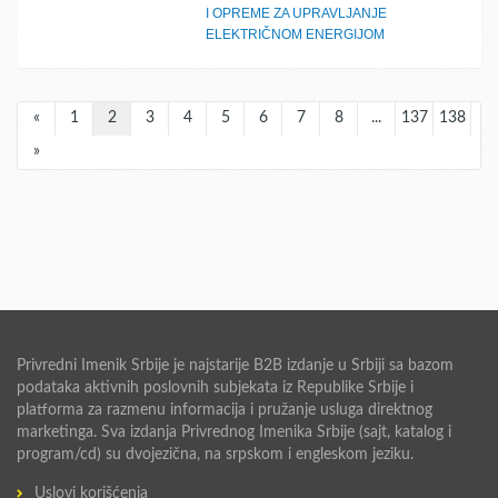
I OPREME ZA UPRAVLJANJE
ELEKTRIČNOM ENERGIJOM
«
1
2
3
4
5
6
7
8
...
137
138
»
Privredni Imenik Srbije je najstarije B2B izdanje u Srbiji sa bazom
podataka aktivnih poslovnih subjekata iz Republike Srbije i
platforma za razmenu informacija i pružanje usluga direktnog
marketinga. Sva izdanja Privrednog Imenika Srbije (sajt, katalog i
program/cd) su dvojezična, na srpskom i engleskom jeziku.
Uslovi korišćenja