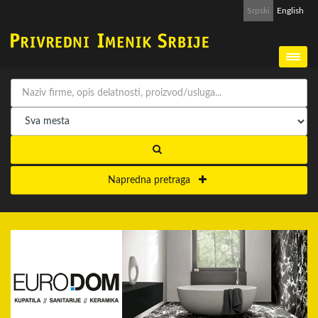
Srpski
English
Napredna pretraga