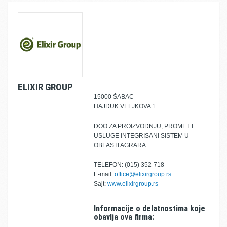
ELIXIR GROUP
15000 ŠABAC
HAJDUK VELJKOVA 1
DOO ZA PROIZVODNJU, PROMET I
USLUGE INTEGRISANI SISTEM U
OBLASTI AGRARA
TELEFON: (015) 352-718
E-mail:
office@elixirgroup.rs
Sajt:
www.elixirgroup.rs
Informacije o delatnostima koje
obavlja ova firma: