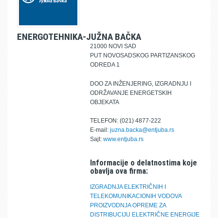
ENERGOTEHNIKA-JUŽNA BAČKA
21000 NOVI SAD
PUT NOVOSADSKOG PARTIZANSKOG
ODREDA 1
DOO ZA INŽENJERING, IZGRADNJU I
ODRŽAVANJE ENERGETSKIH
OBJEKATA
TELEFON: (021) 4877-222
E-mail:
juzna.backa@entjuba.rs
Sajt:
www.entjuba.rs
Informacije o delatnostima koje
obavlja ova firma:
IZGRADNJA ELEKTRIČNIH I
TELEKOMUNIKACIONIH VODOVA
PROIZVODNJA OPREME ZA
DISTRIBUCIJU ELEKTRIČNE ENERGIJE