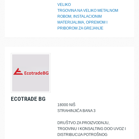
VELIKO
TRGOVINA NA VELIKO METALNOM
ROBOM, INSTALACIONIM
MATERIJALIMA, OPREMOM I
PRIBOROM ZA GREJANJE
ECOTRADE BG
18000 NIŠ
STRAHINJIĆA BANA 3
DRUŠTVO ZA PROIZVODNJU,
TRGOVINU I KONSALTING DOO UVOZ I
DISTRIBUCIJA POTROŠNOG