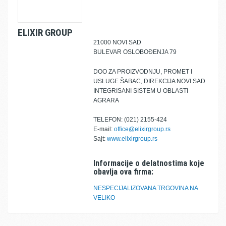
ELIXIR GROUP
21000 NOVI SAD
BULEVAR OSLOBOĐENJA 79
DOO ZA PROIZVODNJU, PROMET I
USLUGE ŠABAC, DIREKCIJA NOVI SAD
INTEGRISANI SISTEM U OBLASTI
AGRARA
TELEFON: (021) 2155-424
E-mail:
office@elixirgroup.rs
Sajt:
www.elixirgroup.rs
Informacije o delatnostima koje
obavlja ova firma:
NESPECIJALIZOVANA TRGOVINA NA
VELIKO