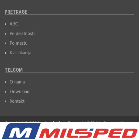
PRETRAGE
ABC
Po delatnosti
Po mestu
Klasifikacija
TELCOM
O nama
Download
Kontakt
Copyright © 2026
privredni-imenik.com
| All Rights Reserved |
Izradio
Sovan