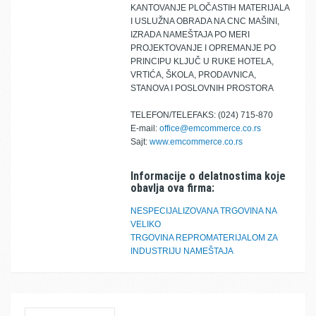
KANTOVANJE PLOČASTIH MATERIJALA
I USLUŽNA OBRADA NA CNC MAŠINI,
IZRADA NAMEŠTAJA PO MERI
PROJEKTOVANJE I OPREMANJE PO
PRINCIPU KLJUČ U RUKE HOTELA,
VRTIĆA, ŠKOLA, PRODAVNICA,
STANOVA I POSLOVNIH PROSTORA
TELEFON/TELEFAKS: (024) 715-870
E-mail:
office@emcommerce.co.rs
Sajt:
www.emcommerce.co.rs
Informacije o delatnostima koje
obavlja ova firma:
NESPECIJALIZOVANA TRGOVINA NA
VELIKO
TRGOVINA REPROMATERIJALOM ZA
INDUSTRIJU NAMEŠTAJA