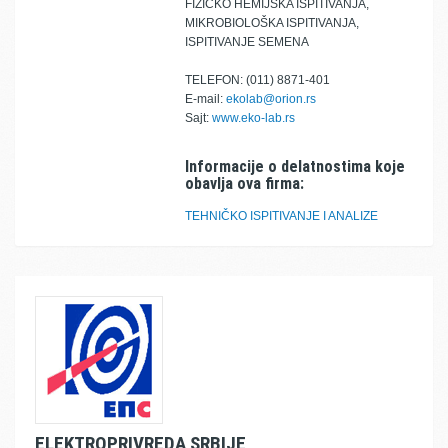
FIZIČKO HEMIJSKA ISPITIVANJA,
MIKROBIOLOŠKA ISPITIVANJA,
ISPITIVANJE SEMENA
TELEFON: (011) 8871-401
E-mail:
ekolab@orion.rs
Sajt:
www.eko-lab.rs
Informacije o delatnostima koje
obavlja ova firma:
TEHNIČKO ISPITIVANJE I ANALIZE
ELEKTROPRIVREDA SRBIJE