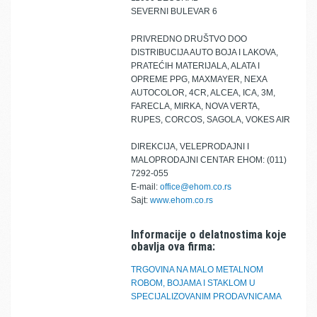
SEVERNI BULEVAR 6
PRIVREDNO DRUŠTVO DOO
DISTRIBUCIJA AUTO BOJA I LAKOVA,
PRATEĆIH MATERIJALA, ALATA I
OPREME PPG, MAXMAYER, NEXA
AUTOCOLOR, 4CR, ALCEA, ICA, 3M,
FARECLA, MIRKA, NOVA VERTA,
RUPES, CORCOS, SAGOLA, VOKES AIR
DIREKCIJA, VELEPRODAJNI I
MALOPRODAJNI CENTAR EHOM: (011)
7292-055
E-mail:
office@ehom.co.rs
Sajt:
www.ehom.co.rs
Informacije o delatnostima koje
obavlja ova firma:
TRGOVINA NA MALO METALNOM
ROBOM, BOJAMA I STAKLOM U
SPECIJALIZOVANIM PRODAVNICAMA