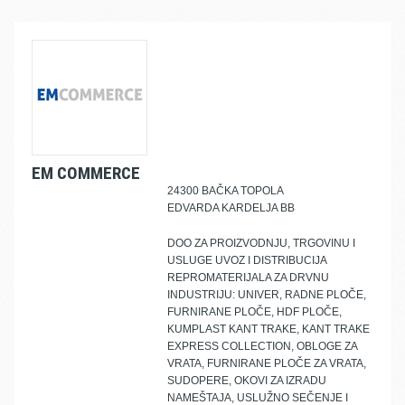
EM COMMERCE
24300 BAČKA TOPOLA
EDVARDA KARDELJA BB
DOO ZA PROIZVODNJU, TRGOVINU I
USLUGE UVOZ I DISTRIBUCIJA
REPROMATERIJALA ZA DRVNU
INDUSTRIJU: UNIVER, RADNE PLOČE,
FURNIRANE PLOČE, HDF PLOČE,
KUMPLAST KANT TRAKE, KANT TRAKE
EXPRESS COLLECTION, OBLOGE ZA
VRATA, FURNIRANE PLOČE ZA VRATA,
SUDOPERE, OKOVI ZA IZRADU
NAMEŠTAJA, USLUŽNO SEČENJE I