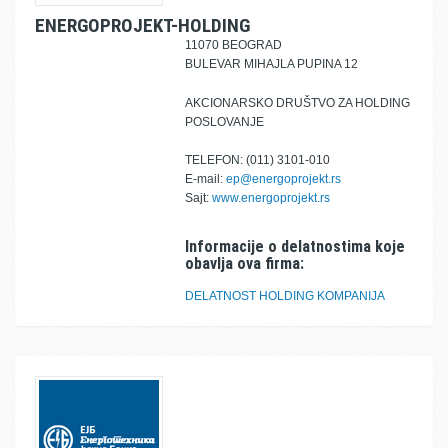
ENERGOPROJEKT-HOLDING
11070 BEOGRAD
BULEVAR MIHAJLA PUPINA 12
AKCIONARSKO DRUŠTVO ZA HOLDING
POSLOVANJE
TELEFON: (011) 3101-010
E-mail:
ep@energoprojekt.rs
Sajt:
www.energoprojekt.rs
Informacije o delatnostima koje
obavlja ova firma:
DELATNOST HOLDING KOMPANIJA