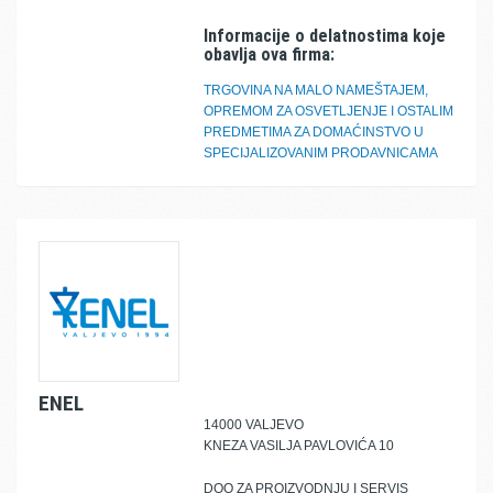
Informacije o delatnostima koje
obavlja ova firma:
TRGOVINA NA MALO NAMEŠTAJEM,
OPREMOM ZA OSVETLJENJE I OSTALIM
PREDMETIMA ZA DOMAĆINSTVO U
SPECIJALIZOVANIM PRODAVNICAMA
ENEL
14000 VALJEVO
KNEZA VASILJA PAVLOVIĆA 10
DOO ZA PROIZVODNJU I SERVIS