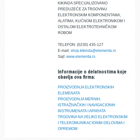
KIKINDA SPECIJALIZOVANO
PREDUZEĆE ZA TRGOVINU
ELEKTRONSKIM KOMPONENTAMA,
ALATIMA, KUĆNOM ELEKTRONIKOM I
OSTALOM ELEKTROTEHNIČKOM
ROBOM
TELEFON: (0230) 435-127
E-mail:
shop.kikinda@elementa.rs
Sajt:
www.elementa.rs
Informacije o delatnostima koje
obavlja ova firma:
PROIZVODNJA ELEKTRONSKIH
ELEMENATA
PROIZVODNJA MERNIH,
ISTRAŽIVAČKIH I NAVIGACIONIH
INSTRUMENATA I APARATA
TRGOVINA NA VELIKO ELEKTRONSKIM
I TELEKOMUNIKACIONIM DELOVIMA I
OPREMOM