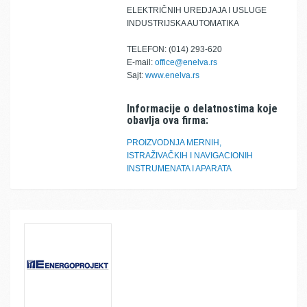
ELEKTRIČNIH UREDJAJA I USLUGE
INDUSTRIJSKA AUTOMATIKA
TELEFON: (014) 293-620
E-mail:
office@enelva.rs
Sajt:
www.enelva.rs
Informacije o delatnostima koje
obavlja ova firma:
PROIZVODNJA MERNIH,
ISTRAŽIVAČKIH I NAVIGACIONIH
INSTRUMENATA I APARATA