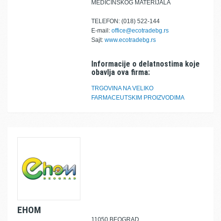
MEDICINSKOG MATERIJALA
TELEFON: (018) 522-144
E-mail:
office@ecotradebg.rs
Sajt:
www.ecotradebg.rs
Informacije o delatnostima koje
obavlja ova firma:
TRGOVINA NA VELIKO
FARMACEUTSKIM PROIZVODIMA
EHOM
11050 BEOGRAD