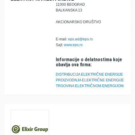
11000 BEOGRAD
BALKANSKA 13
AKCIONARSKO DRUŠTVO
E-mail:
eps.ad@eps.rs
Sajt:
www.eps.rs
Informacije o delatnostima koje
obavlja ova firma:
DISTRIBUCIJA ELEKTRIČNE ENERGIJE
PROIZVODNJA ELEKTRIČNE ENERGIJE
TRGOVINA ELEKTRIČNOM ENERGIJOM