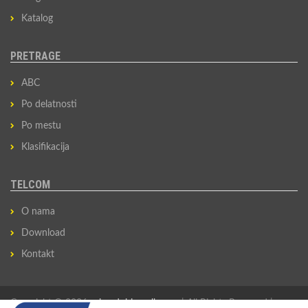
Katalog
PRETRAGE
ABC
Po delatnosti
Po mestu
Klasifikacija
TELCOM
O nama
Download
Kontakt
Copyright © 2026
privredni-imenik.com
| All Rights Reserved |