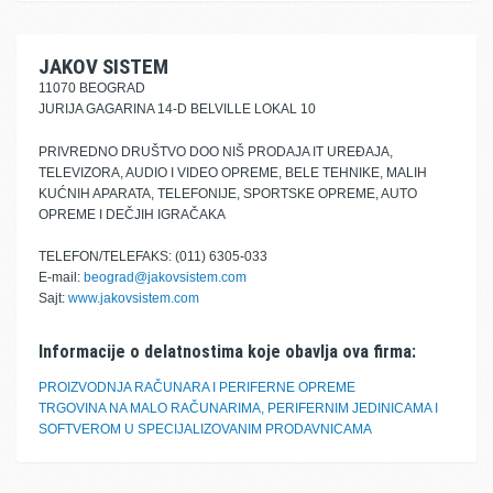
JAKOV SISTEM
11070 BEOGRAD
JURIJA GAGARINA 14-D BELVILLE LOKAL 10
PRIVREDNO DRUŠTVO DOO NIŠ PRODAJA IT UREĐAJA,
TELEVIZORA, AUDIO I VIDEO OPREME, BELE TEHNIKE, MALIH
KUĆNIH APARATA, TELEFONIJE, SPORTSKE OPREME, AUTO
OPREME I DEČJIH IGRAČAKA
TELEFON/TELEFAKS: (011) 6305-033
E-mail:
beograd@jakovsistem.com
Sajt:
www.jakovsistem.com
Informacije o delatnostima koje obavlja ova firma:
PROIZVODNJA RAČUNARA I PERIFERNE OPREME
TRGOVINA NA MALO RAČUNARIMA, PERIFERNIM JEDINICAMA I
SOFTVEROM U SPECIJALIZOVANIM PRODAVNICAMA