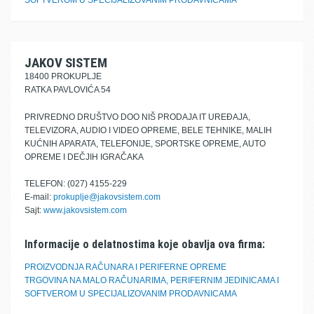
SOFTVEROM U SPECIJALIZOVANIM PRODAVNICAMA
JAKOV SISTEM
18400 PROKUPLJE
RATKA PAVLOVIĆA 54
PRIVREDNO DRUŠTVO DOO NIŠ PRODAJA IT UREĐAJA,
TELEVIZORA, AUDIO I VIDEO OPREME, BELE TEHNIKE, MALIH
KUĆNIH APARATA, TELEFONIJE, SPORTSKE OPREME, AUTO
OPREME I DEČJIH IGRAČAKA
TELEFON: (027) 4155-229
E-mail:
prokuplje@jakovsistem.com
Sajt:
www.jakovsistem.com
Informacije o delatnostima koje obavlja ova firma:
PROIZVODNJA RAČUNARA I PERIFERNE OPREME
TRGOVINA NA MALO RAČUNARIMA, PERIFERNIM JEDINICAMA I
SOFTVEROM U SPECIJALIZOVANIM PRODAVNICAMA