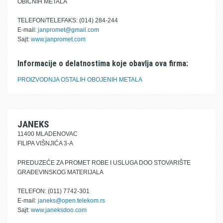
OBIČNIH METALA
TELEFON/TELEFAKS: (014) 284-244
E-mail:
janpromet@gmail.com
Sajt:
www.janpromet.com
Informacije o delatnostima koje obavlja ova firma:
PROIZVODNJA OSTALIH OBOJENIH METALA
JANEKS
11400 MLADENOVAC
FILIPA VIŠNJIĆA 3-A
PREDUZEĆE ZA PROMET ROBE I USLUGA DOO STOVARIŠTE
GRAĐEVINSKOG MATERIJALA
TELEFON: (011) 7742-301
E-mail:
janeks@open.telekom.rs
Sajt:
www.janeksdoo.com