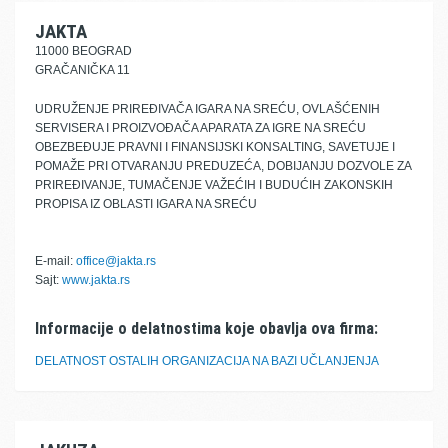
JAKTA
11000 BEOGRAD
GRAČANIČKA 11
UDRUŽENJE PRIREĐIVAČA IGARA NA SREĆU, OVLAŠĆENIH
SERVISERA I PROIZVOĐAČA APARATA ZA IGRE NA SREĆU
OBEZBEĐUJE PRAVNI I FINANSIJSKI KONSALTING, SAVETUJE I
POMAŽE PRI OTVARANJU PREDUZEĆA, DOBIJANJU DOZVOLE ZA
PRIREĐIVANJE, TUMAČENJE VAŽEĆIH I BUDUĆIH ZAKONSKIH
PROPISA IZ OBLASTI IGARA NA SREĆU
E-mail:
office@jakta.rs
Sajt:
www.jakta.rs
Informacije o delatnostima koje obavlja ova firma:
DELATNOST OSTALIH ORGANIZACIJA NA BAZI UČLANJENJA