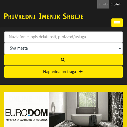
Srpski
English
Napredna pretraga