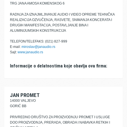
TRG JANA AMOSA KOMENSKOG 6
RADNJA ZA IZNAJMLJIVANJE AUDIO I VIDEO OPREME TEHNIČKA
REALIZACIJA OZVUČENJA, RASVETE, SNIMANJA KONCERATA I
DRUGIH MANIFESTACIJA, POSTAVLJANJE BINA I
ALUMINIJUMSKIH KONSTRUKCIJA
TELEFON/TELEFAKS: (021) 827-999
E-mail:
miroslav@janaudio.rs
Sajt:
www.janaudio.rs
Informacije o delatnostima koje obavlja ova firma:
JAN PROMET
14000 VALJEVO
GORIĆ BB
PRIVREDNO DRUŠTVO ZA PROIZVODNJU PROMET I USLUGE
DOO PROIZVODNJA, PRERADA, OBRADA I NABAVKA RETKIH I