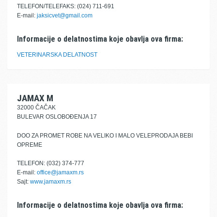
TELEFON/TELEFAKS: (024) 711-691
E-mail:
jaksicvet@gmail.com
Informacije o delatnostima koje obavlja ova firma:
VETERINARSKA DELATNOST
JAMAX M
32000 ČAČAK
BULEVAR OSLOBOĐENJA 17
DOO ZA PROMET ROBE NA VELIKO I MALO VELEPRODAJA BEBI
OPREME
TELEFON: (032) 374-777
E-mail:
office@jamaxm.rs
Sajt:
www.jamaxm.rs
Informacije o delatnostima koje obavlja ova firma: