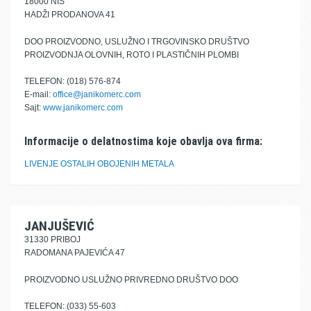
18000 NIŠ
HADŽI PRODANOVA 41
DOO PROIZVODNO, USLUŽNO I TRGOVINSKO DRUŠTVO
PROIZVODNJA OLOVNIH, ROTO I PLASTIČNIH PLOMBI
TELEFON: (018) 576-874
E-mail:
office@janikomerc.com
Sajt:
www.janikomerc.com
Informacije o delatnostima koje obavlja ova firma:
LIVENJE OSTALIH OBOJENIH METALA
JANJUŠEVIĆ
31330 PRIBOJ
RADOMANA PAJEVIĆA 47
PROIZVODNO USLUŽNO PRIVREDNO DRUŠTVO DOO
TELEFON: (033) 55-603