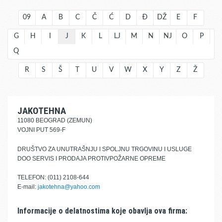
09
A
B
C
Č
Ć
D
Đ
DŽ
E
F
G
H
I
J
K
L
LJ
M
N
NJ
O
P
Q
R
S
Š
T
U
V
W
X
Y
Z
Ž
JAKOTEHNA
11080 BEOGRAD (ZEMUN)
VOJNI PUT 569-F
DRUŠTVO ZA UNUTRAŠNJU I SPOLJNU TRGOVINU I USLUGE
DOO SERVIS I PRODAJA PROTIVPOŽARNE OPREME
TELEFON: (011) 2108-644
E-mail:
jakotehna@yahoo.com
Informacije o delatnostima koje obavlja ova firma: