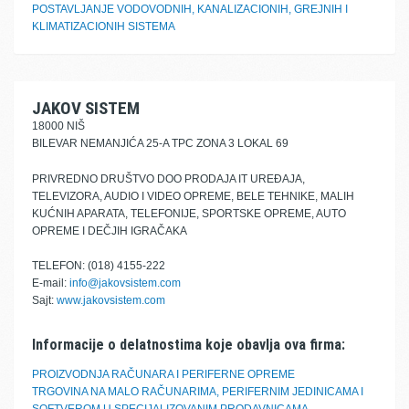
POSTAVLJANJE VODOVODNIH, KANALIZACIONIH, GREJNIH I
KLIMATIZACIONIH SISTEMA
JAKOV SISTEM
18000 NIŠ
BILEVAR NEMANJIĆA 25-A TPC ZONA 3 LOKAL 69
PRIVREDNO DRUŠTVO DOO PRODAJA IT UREĐAJA,
TELEVIZORA, AUDIO I VIDEO OPREME, BELE TEHNIKE, MALIH
KUĆNIH APARATA, TELEFONIJE, SPORTSKE OPREME, AUTO
OPREME I DEČJIH IGRAČAKA
TELEFON: (018) 4155-222
E-mail:
info@jakovsistem.com
Sajt:
www.jakovsistem.com
Informacije o delatnostima koje obavlja ova firma:
PROIZVODNJA RAČUNARA I PERIFERNE OPREME
TRGOVINA NA MALO RAČUNARIMA, PERIFERNIM JEDINICAMA I