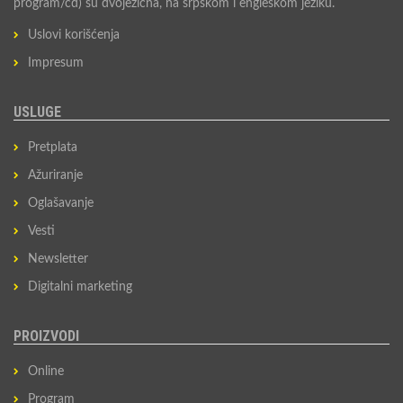
program/cd) su dvojezična, na srpskom i engleskom jeziku.
Uslovi korišćenja
Impresum
USLUGE
Pretplata
Ažuriranje
Oglašavanje
Vesti
Newsletter
Digitalni marketing
PROIZVODI
Online
Program