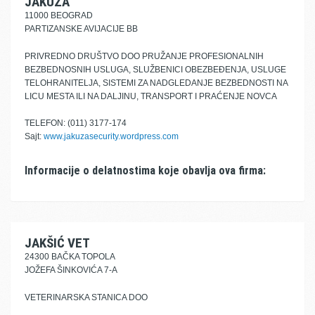
JAKUZA
11000 BEOGRAD
PARTIZANSKE AVIJACIJE BB
PRIVREDNO DRUŠTVO DOO PRUŽANJE PROFESIONALNIH
BEZBEDNOSNIH USLUGA, SLUŽBENICI OBEZBEĐENJA, USLUGE
TELOHRANITELJA, SISTEMI ZA NADGLEDANJE BEZBEDNOSTI NA
LICU MESTA ILI NA DALJINU, TRANSPORT I PRAĆENJE NOVCA
TELEFON: (011) 3177-174
Sajt:
www.jakuzasecurity.wordpress.com
Informacije o delatnostima koje obavlja ova firma:
JAKŠIĆ VET
24300 BAČKA TOPOLA
JOŽEFA ŠINKOVIĆA 7-A
VETERINARSKA STANICA DOO