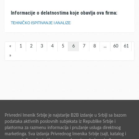
Informacije o delatnostima koje obavlja ova firma:
TEHNIČKO ISPITIVANJE I ANALIZE
«
1
2
3
4
5
6
7
8
...
60
61
»
Privredni Imenik Srbije je najstarije B2B izdanje u Srbiji sa bazom
podataka aktivnih poslovnih subjekata iz Republike Srbije i
platforma za razmenu informacija i pružanje usluga direktnog
marketinga. Sva izdanja Privrednog Imenika Srbije (sajt, katalog i