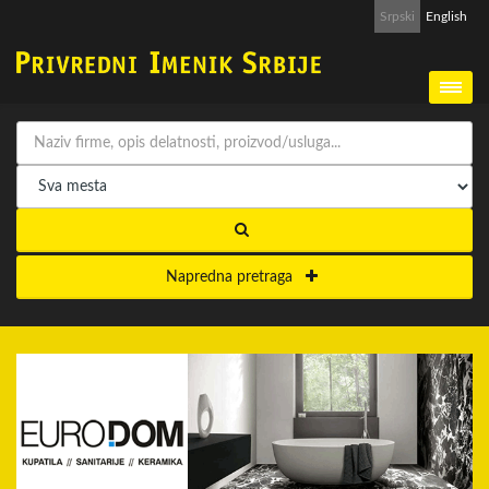
Srpski
English
Napredna pretraga