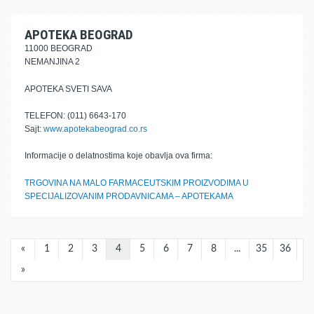
APOTEKA BEOGRAD
11000 BEOGRAD
NEMANJINA 2
APOTEKA SVETI SAVA
TELEFON: (011) 6643-170
Sajt:
www.apotekabeograd.co.rs
Informacije o delatnostima koje obavlja ova firma:
TRGOVINA NA MALO FARMACEUTSKIM PROIZVODIMA U
SPECIJALIZOVANIM PRODAVNICAMA – APOTEKAMA
«
1
2
3
4
5
6
7
8
...
35
36
»