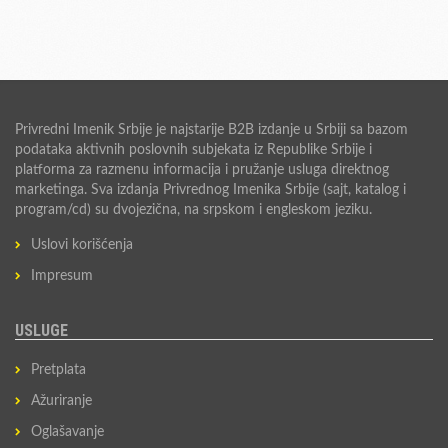
Privredni Imenik Srbije je najstarije B2B izdanje u Srbiji sa bazom
podataka aktivnih poslovnih subjekata iz Republike Srbije i
platforma za razmenu informacija i pružanje usluga direktnog
marketinga. Sva izdanja Privrednog Imenika Srbije (sajt, katalog i
program/cd) su dvojezična, na srpskom i engleskom jeziku.
Uslovi korišćenja
Impresum
USLUGE
Pretplata
Ažuriranje
Oglašavanje