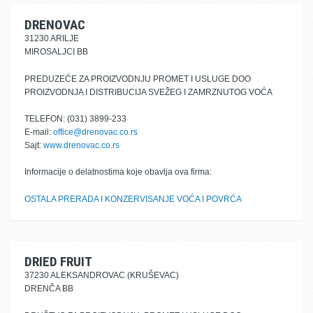
DRENOVAC
31230 ARILJE
MIROSALJCI BB
PREDUZEĆE ZA PROIZVODNJU PROMET I USLUGE DOO
PROIZVODNJA I DISTRIBUCIJA SVEŽEG I ZAMRZNUTOG VOĆA
TELEFON: (031) 3899-233
E-mail:
office@drenovac.co.rs
Sajt:
www.drenovac.co.rs
Informacije o delatnostima koje obavlja ova firma:
OSTALA PRERADA I KONZERVISANJE VOĆA I POVRĆA
DRIED FRUIT
37230 ALEKSANDROVAC (KRUŠEVAC)
DRENČA BB