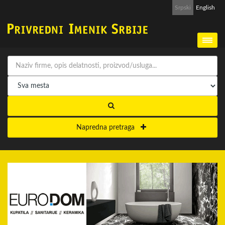
Srpski
English
Napredna pretraga