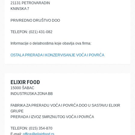
21131 PETROVARADIN
KNINSKA 7
PRIVREDNO DRUŠTVO DOO
TELEFON: (021) 431-082
Informacije o delatnostima koje obavlja ova firma:
OSTALA PRERADA I KONZERVISANJE VOĆA I POVRĆA
ELIXIR FOOD
15000 ŠABAC
INDUSTRIJSKA ZONA BB
FABRIKA ZA PRERADU VOĆA I POVRĆA DOO U SASTAVU ELIXIR
GRUPE
PRERADA I IZVOZ SMRZNUTOG VOĆA I POVRĆA
TELEFON: (015) 354-870
E-mail:
office@elixirfood.rs