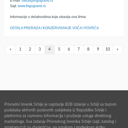
E-mail:
office@frigogrand.rs
Sajt:
www.frigogrand.rs
Informacije o delatnostima koje obavlja ova firma:
OSTALA PRERADA I KONZERVISANJE VOĆA I POVRĆA
«
1
2
3
4
5
6
7
8
9
10
»
Privredni Imenik Srbije je najstarije B2B izdanje u Srbiji sa bazom
podataka aktivnih poslovnih subjekata iz Republike Srbije i
platforma za razmenu informacija i pružanje usluga direktnog
marketinga. Sva izdanja Privrednog Imenika Srbije (sajt, katalog i
program/cd) su dvojezična, na srpskom i engleskom jeziku.