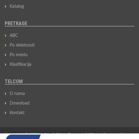
Katalog
PRETRAGE
ABC
Po delatnosti
Po mestu
Klasifikacija
TELCOM
O nama
Download
Kontakt
Copyright © 2026
privredni-imenik.com
| All Rights Reserved |