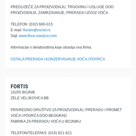
PREDUZEĆE ZA PROIZVODNJU, TRGOVINU I USLUGE DOO
PROIZVODNJA, ZAMRZAVANJE, PRERADA I IZVOZ VOĆA
TELEFON: (032) 660-015
E-mail:
floram@eunet.rs
Sajt:
www.flora-ivanjica.com
Informacije o delatnostima koje obavlja ova firma:
OSTALA PRERADA I KONZERVISANJE VOĆA I POVRĆA
FORTIS
16205 BOJNIK
ZELE VELJKOVICA BB
PRIVREDNO DRUŠTVO ZA PROIZVODNJU, PRERADU I PROMET
VOĆA I POVRĆA DOO BEOGRAD
FABRIKA ZA PRERADU VOĆA U BOJNIKU
TELEFON/TELEFAKS: (016) 821-821