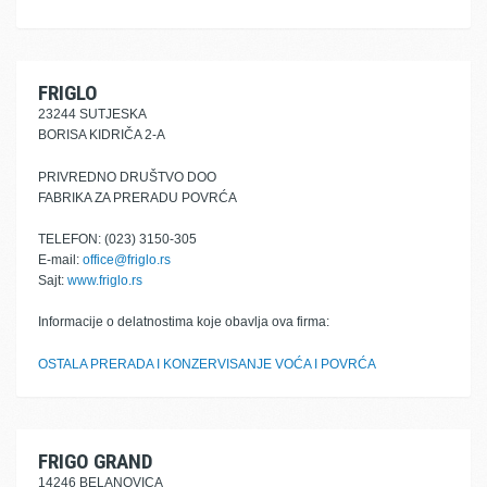
FRIGLO
23244 SUTJESKA
BORISA KIDRIČA 2-A
PRIVREDNO DRUŠTVO DOO
FABRIKA ZA PRERADU POVRĆA
TELEFON: (023) 3150-305
E-mail:
office@friglo.rs
Sajt:
www.friglo.rs
Informacije o delatnostima koje obavlja ova firma:
OSTALA PRERADA I KONZERVISANJE VOĆA I POVRĆA
FRIGO GRAND
14246 BELANOVICA