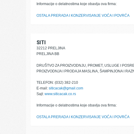
Informacije o delatnostima koje obavlja ova firma:
OSTALA PRERADA I KONZERVISANJE VOĆA I POVRĆA
SITI
32212 PRELJINA
PRELJINA BB
DRUŠTVO ZA PROIZVODNJU, PROMET, USLUGE I POS
PROIZVODNJA I PRODAJA MASLINA, ŠAMPINJONA I RA
TELEFON: (032) 382-210
E-mail:
siticacak@gmail.com
Sajt:
www.siticacak.co.rs
Informacije o delatnostima koje obavlja ova firma:
OSTALA PRERADA I KONZERVISANJE VOĆA I POVRĆA