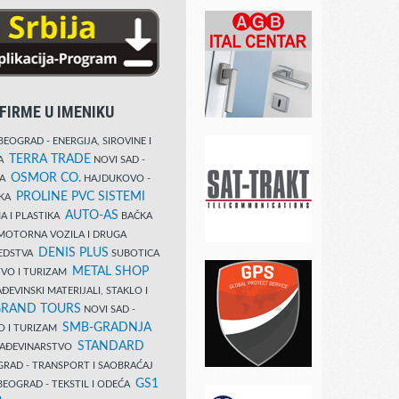
FIRME U IMENIKU
EOGRAD - ENERGIJA, SIROVINE I
TERRA TRADE
DA
NOVI SAD -
OSMOR CO.
KA
HAJDUKOVO -
PROLINE PVC SISTEMI
IKA
AUTO-AS
A I PLASTIKA
BAČKA
MOTORNA VOZILA I DRUGA
DENIS PLUS
REDSTVA
SUBOTICA
METAL SHOP
TVO I TURIZAM
ĐEVINSKI MATERIJALI, STAKLO I
RAND TOURS
NOVI SAD -
SMB-GRADNJA
O I TURIZAM
STANDARD
GRAĐEVINARSTVO
RAD - TRANSPORT I SAOBRAĆAJ
GS1
EOGRAD - TEKSTIL I ODEĆA