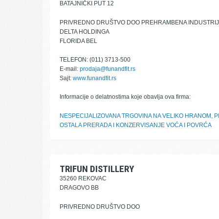
BATAJNIČKI PUT 12
PRIVREDNO DRUŠTVO DOO PREHRAMBENA INDUSTRIJA
DELTA HOLDINGA
FLORIDA BEL
TELEFON: (011) 3713-500
E-mail:
prodaja@funandfit.rs
Sajt:
www.funandfit.rs
Informacije o delatnostima koje obavlja ova firma:
NESPECIJALIZOVANA TRGOVINA NA VELIKO HRANOM, P
OSTALA PRERADA I KONZERVISANJE VOĆA I POVRĆA
TRIFUN DISTILLERY
35260 REKOVAC
DRAGOVO BB
PRIVREDNO DRUŠTVO DOO