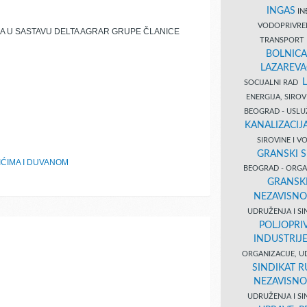
INGAS
INĐ
VODOPRIVR
 U SASTAVU DELTA AGRAR GRUPE ČLANICE
TRANSPORT 
BOLNICA
LAZAREVA
SOCIJALNI RAD
ENERGIJA, SIRO
BEOGRAD - USL
KANALIZACIJA
SIROVINE I 
GRANSKI S
IĆIMA I DUVANOM
BEOGRAD - ORGAN
GRANSKI
NEZAVISNO
UDRUŽENJA I SI
POLJOPRI
INDUSTRIJ
ORGANIZACIJE, U
SINDIKAT R
NEZAVISNO
UDRUŽENJA I SI