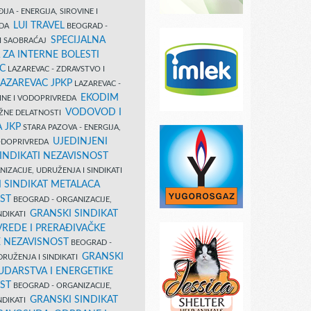
IJA - ENERGIJA, SIROVINE I
LUI TRAVEL
EDA
BEOGRAD -
SPECIJALNA
I SAOBRAĆAJ
 ZA INTERNE BOLESTI
C
LAZAREVAC - ZDRAVSTVO I
LAZAREVAC JPKP
LAZAREVAC -
EKODIM
VINE I VODOPRIVREDA
VODOVOD I
UŽNE DELATNOSTI
 JKP
STARA PAZOVA - ENERGIJA,
UJEDINJENI
VODOPRIVREDA
INDIKATI NEZAVISNOST
IZACIJE, UDRUŽENJA I SINDIKATI
 SINDIKAT METALACA
ST
BEOGRAD - ORGANIZACIJE,
GRANSKI SINDIKAT
NDIKATI
VREDE I PRERAĐIVAČKE
E NEZAVISNOST
BEOGRAD -
GRANSKI
DRUŽENJA I SINDIKATI
UDARSTVA I ENERGETIKE
ST
BEOGRAD - ORGANIZACIJE,
GRANSKI SINDIKAT
NDIKATI