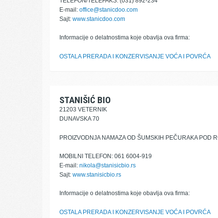
TELEFON/TELEFAKS: (031) 892-234
E-mail:
office@stanicdoo.com
Sajt:
www.stanicdoo.com
Informacije o delatnostima koje obavlja ova firma:
OSTALA PRERADA I KONZERVISANJE VOĆA I POVRĆA
STANIŠIĆ BIO
21203 VETERNIK
DUNAVSKA 70
PROIZVODNJA NAMAZA OD ŠUMSKIH PEČURAKA POD 
MOBILNI TELEFON: 061 6004-919
E-mail:
nikola@stanisicbio.rs
Sajt:
www.stanisicbio.rs
Informacije o delatnostima koje obavlja ova firma:
OSTALA PRERADA I KONZERVISANJE VOĆA I POVRĆA