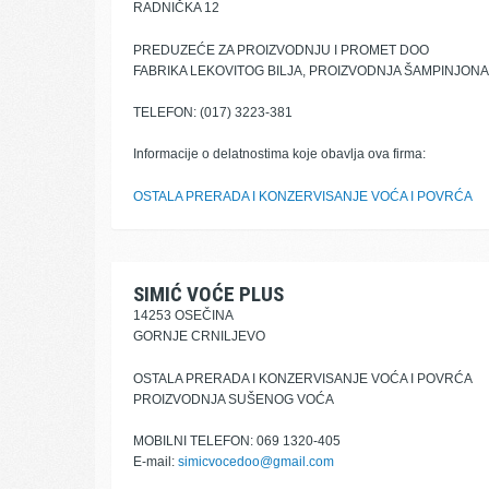
RADNIČKA 12
PREDUZEĆE ZA PROIZVODNJU I PROMET DOO
FABRIKA LEKOVITOG BILJA, PROIZVODNJA ŠAMPINJON
TELEFON: (017) 3223-381
Informacije o delatnostima koje obavlja ova firma:
OSTALA PRERADA I KONZERVISANJE VOĆA I POVRĆA
SIMIĆ VOĆE PLUS
14253 OSEČINA
GORNJE CRNILJEVO
OSTALA PRERADA I KONZERVISANJE VOĆA I POVRĆA
PROIZVODNJA SUŠENOG VOĆA
MOBILNI TELEFON: 069 1320-405
E-mail:
simicvocedoo@gmail.com