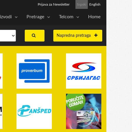
Prijava za Newsletter
Srpski
English
izvodi
Pretrage
Telcom
Home
Napredna pretraga