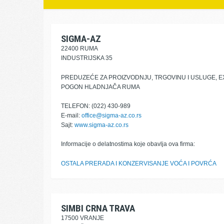
SIGMA-AZ
22400 RUMA
INDUSTRIJSKA 35
PREDUZEĆE ZA PROIZVODNJU, TRGOVINU I USLUGE, 
POGON HLADNJAČA RUMA
TELEFON: (022) 430-989
E-mail:
office@sigma-az.co.rs
Sajt:
www.sigma-az.co.rs
Informacije o delatnostima koje obavlja ova firma:
OSTALA PRERADA I KONZERVISANJE VOĆA I POVRĆA
SIMBI CRNA TRAVA
17500 VRANJE