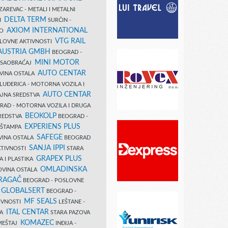
AREVAC - METALI I METALNI
DELTA TERM
DI
SURČIN -
AXIOM INTERNATIONAL
VO
VTG RAIL
SLOVNE AKTIVNOSTI
 AUSTRIA GMBH
BEOGRAD -
MINI MOTOR
I SAOBRAĆAJ
AUTO CENTAR
OVINA OSTALA
LUĐERICA - MOTORNA VOZILA I
AUTO CENTAR
AJNA SREDSTVA
AD - MOTORNA VOZILA I DRUGA
BEOKOLP
REDSTVA
BEOGRAD -
EXPERIENS PLUS
I ŠTAMPA
SAFEGE
VINA OSTALA
BEOGRAD
SANJA IPPI
KTIVNOSTI
STARA
GRAPEX PLUS
A I PLASTIKA
OMLADINSKA
OVINA OSTALA
RAGAČ
BEOGRAD - POSLOVNE
GLOBALSERT
I
BEOGRAD -
MF SEALS
IVNOSTI
LEŠTANE -
ITAL CENTAR
LA
STARA PAZOVA
KOMAZEC
AMEŠTAJ
INĐIJA -