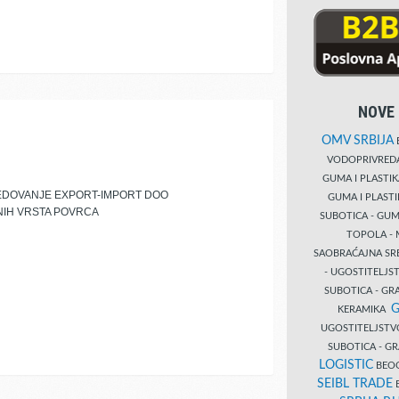
NOVE 
OMV SRBIJA
B
VODOPRIVRE
GUMA I PLASTI
REDOVANJE EXPORT-IMPORT DOO
GUMA I PLAST
ZNIH VRSTA POVRCA
SUBOTICA - GUM
TOPOLA - 
SAOBRAĆAJNA S
- UGOSTITELJS
SUBOTICA - GRA
G
KERAMIKA
UGOSTITELJSTV
SUBOTICA - 
LOGISTIC
BEOG
SEIBL TRADE
B