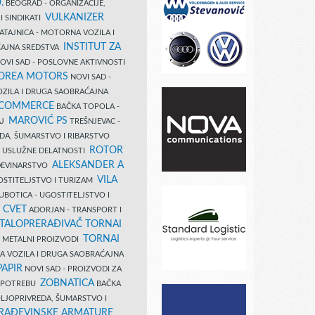
.
BEOGRAD - ORGANIZACIJE,
VULKANIZER
I SINDIKATI
ATAJNICA - MOTORNA VOZILA I
INSTITUT ZA
AJNA SREDSTVA
OVI SAD - POSLOVNE AKTIVNOSTI
COREA MOTORS
NOVI SAD -
ZILA I DRUGA SAOBRAĆAJNA
 COMMERCE
BAČKA TOPOLA -
MAROVIĆ PS
AJ
TREŠNJEVAC -
DA, ŠUMARSTVO I RIBARSTVO
ROTOR
- USLUŽNE DELATNOSTI
ALEKSANDER A
AĐEVINARSTVO
VILA
OSTITELJSTVO I TURIZAM
UBOTICA - UGOSTITELJSTVO I
N CVET
ADORJAN - TRANSPORT I
TALOPRERAĐIVAČ TORNAI
TORNAI
 I METALNI PROIZVODI
A VOZILA I DRUGA SAOBRAĆAJNA
PAPIR
NOVI SAD - PROIZVODI ZA
ZOBNATICA
 UPOTREBU
BAČKA
LJOPRIVREDA, ŠUMARSTVO I
RAĐEVINSKE ARMATURE