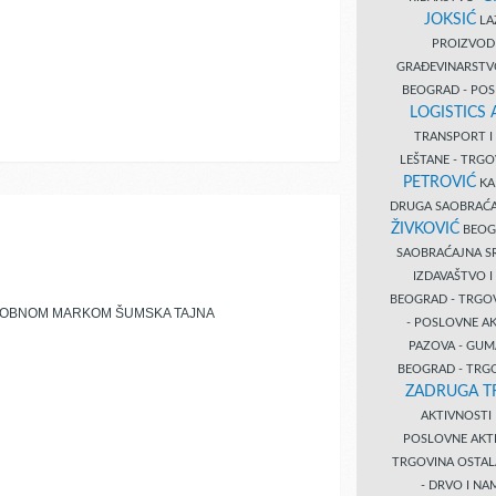
JOKSIĆ
LAZ
PROIZVO
GRAĐEVINARST
BEOGRAD - PO
LOGISTICS
TRANSPORT 
LEŠTANE - TRG
PETROVIĆ
KA
DRUGA SAOBRAĆ
ŽIVKOVIĆ
BEOGR
SAOBRAĆAJNA S
IZDAVAŠTVO 
BEOGRAD - TRGO
ROBNOM MARKOM ŠUMSKA TAJNA
- POSLOVNE A
PAZOVA - GUM
BEOGRAD - TRG
ZADRUGA T
AKTIVNOST
POSLOVNE AKT
TRGOVINA OSTA
- DRVO I N