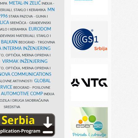
METAL-IN ZELIĆ
TAMPA
INĐIJA -
MN
ERIJALI, STAKLO I KERAMIKA
1996
STARA PAZOVA - GUMA I
LICA
SREMČICA - GRAĐEVINSKI
EURODOM
TAKLO I KERAMIKA
EVINSKI MATERIJALI, STAKLO I
 BALKAN
BEOGRAD - TRGOVINA
 INTERMA INŽENJERING
TO, OPTIČKA, MERNA OPREMA I
VIRMAK INŽENJERING
I
TO, OPTIČKA, MERNA OPREMA I
NOVA COMMUNICATIONS
GLOBAL
SLOVNE AKTIVNOSTI
RVICE
BEOGRAD - POSLOVNE
B AUTOMOTIVE COMP
INĐIJA
OZILA I DRUGA SAOBRAĆAJNA
SREDSTVA