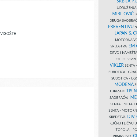
SRBIJA P.U
UDRUŽENJA 
MIRILOVIĆ
B
DRUGA SAOBRAĆ
PREVENTIVU
N
JAPAN & 
 VIGOŠTE
MOTORNA VO
EM
SREDSTVA
DRVO I NAMEŠT
POLJOPRIVRE
VIKLER
SENTA 
SUBOTICA - GR
SUBOTICA - UG
MODENA
S
TISI
TURIZAM
ME
SAOBRAĆAJ
SENTA - METALI
SENTA - MOTORN
DIV 
SREDSTVA
KUĆNU I LIČNU
TOPOLA - PO
G
RIBARSTVO