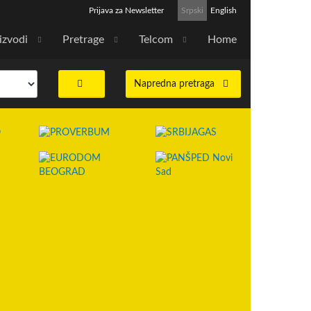
Prijava za Newsletter
Srpski
English
izvodi
Pretrage
Telcom
Home
Napredna pretraga