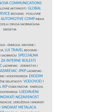
NOVA COMMUNICATIONS
GLOBAL
SLOVNE AKTIVNOSTI
RVICE
BEOGRAD - POSLOVNE
B AUTOMOTIVE COMP
INĐIJA
OZILA I DRUGA SAOBRAĆAJNA
SREDSTVA
IJA - ENERGIJA, SIROVINE I
LUI TRAVEL
EDA
BEOGRAD -
SPECIJALNA
I SAOBRAĆAJ
 ZA INTERNE BOLESTI
C
LAZAREVAC - ZDRAVSTVO I
LAZAREVAC JPKP
LAZAREVAC -
EKODIM
VINE I VODOPRIVREDA
VODOVOD I
UŽNE DELATNOSTI
 JKP
STARA PAZOVA - ENERGIJA,
UJEDINJENI
VODOPRIVREDA
INDIKATI NEZAVISNOST
IZACIJE, UDRUŽENJA I SINDIKATI
 SINDIKAT METALACA