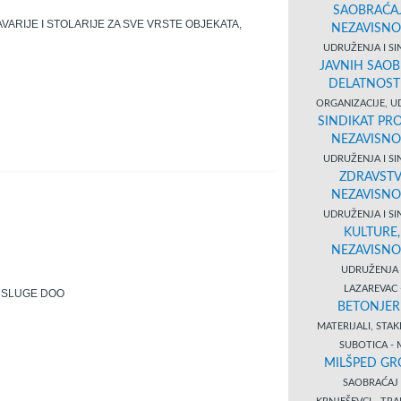
SAOBRAĆAJ
RIJE I STOLARIJE ZA SVE VRSTE OBJEKATA,
NEZAVISNO
UDRUŽENJA I SI
JAVNIH SAOB
DELATNOST
ORGANIZACIJE, U
SINDIKAT PR
NEZAVISNO
UDRUŽENJA I SI
ZDRAVSTVA
NEZAVISNO
UDRUŽENJA I SI
KULTURE,
NEZAVISNO
UDRUŽENJA 
LAZAREVAC
USLUGE DOO
BETONJER
MATERIJALI, STA
SUBOTICA - 
MILŠPED GR
SAOBRAĆA