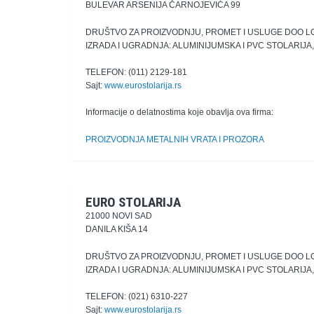
BULEVAR ARSENIJA ČARNOJEVIĆA 99
DRUŠTVO ZA PROIZVODNJU, PROMET I USLUGE DOO L
IZRADA I UGRADNJA: ALUMINIJUMSKA I PVC STOLARIJ
TELEFON: (011) 2129-181
Sajt:
www.eurostolarija.rs
Informacije o delatnostima koje obavlja ova firma:
PROIZVODNJA METALNIH VRATA I PROZORA
EURO STOLARIJA
21000 NOVI SAD
DANILA KIŠA 14
DRUŠTVO ZA PROIZVODNJU, PROMET I USLUGE DOO L
IZRADA I UGRADNJA: ALUMINIJUMSKA I PVC STOLARIJ
TELEFON: (021) 6310-227
Sajt:
www.eurostolarija.rs