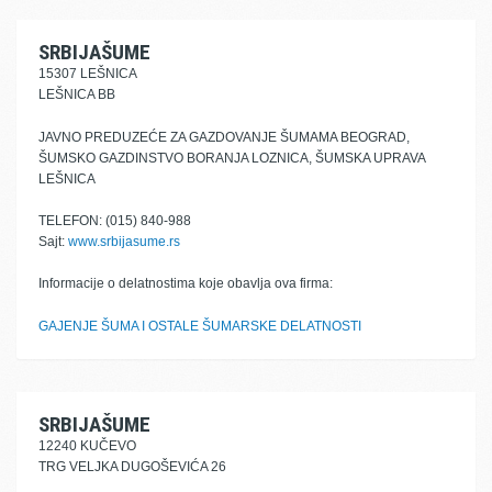
SRBIJAŠUME
15307 LEŠNICA
LEŠNICA BB
JAVNO PREDUZEĆE ZA GAZDOVANJE ŠUMAMA BEOGRAD,
ŠUMSKO GAZDINSTVO BORANJA LOZNICA, ŠUMSKA UPRAVA
LEŠNICA
TELEFON: (015) 840-988
Sajt:
www.srbijasume.rs
Informacije o delatnostima koje obavlja ova firma:
GAJENJE ŠUMA I OSTALE ŠUMARSKE DELATNOSTI
SRBIJAŠUME
12240 KUČEVO
TRG VELJKA DUGOŠEVIĆA 26