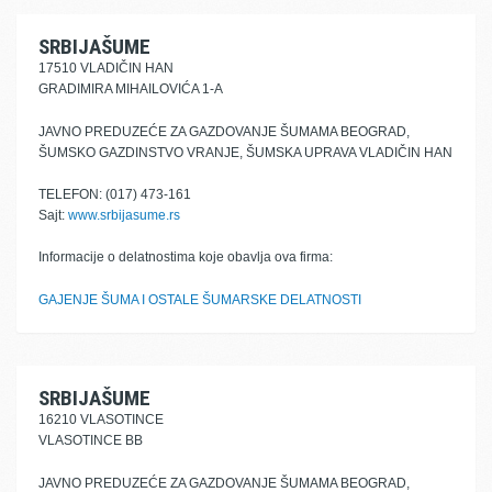
SRBIJAŠUME
17510 VLADIČIN HAN
GRADIMIRA MIHAILOVIĆA 1-A
JAVNO PREDUZEĆE ZA GAZDOVANJE ŠUMAMA BEOGRAD,
ŠUMSKO GAZDINSTVO VRANJE, ŠUMSKA UPRAVA VLADIČIN HAN
TELEFON: (017) 473-161
Sajt:
www.srbijasume.rs
Informacije o delatnostima koje obavlja ova firma:
GAJENJE ŠUMA I OSTALE ŠUMARSKE DELATNOSTI
SRBIJAŠUME
16210 VLASOTINCE
VLASOTINCE BB
JAVNO PREDUZEĆE ZA GAZDOVANJE ŠUMAMA BEOGRAD,