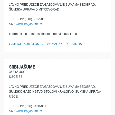
JAVNO PREDUZEĆE ZA GAZDOVANJE ŠUMAMA BEOGRAD,
ŠUMSKA UPRAVA DIMITROVGRAD
TELEFON: (010) 363-581
Sajt:
www.srbijasume.rs
Informacije o delatnostima koje obavlja ova firma:
GAJENJE ŠUMA I OSTALE ŠUMARSKE DELATNOSTI
SRBIJAŠUME
36342 UŠĆE
UŠĆE BB
JAVNO PREDUZEĆE ZA GAZDOVANJE ŠUMAMA BEOGRAD,
ŠUMSKO GAZDINSTVO STOLOVI KRALJEVO, ŠUMSKA UPRAVA
UŠĆE
TELEFON: (036) 5430-011
Sajt:
www.srbijasume.rs