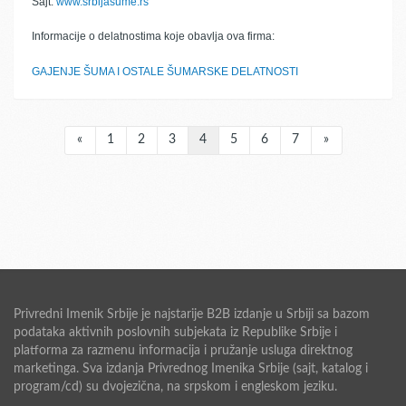
Sajt:
www.srbijasume.rs
Informacije o delatnostima koje obavlja ova firma:
GAJENJE ŠUMA I OSTALE ŠUMARSKE DELATNOSTI
«
1
2
3
4
5
6
7
»
Privredni Imenik Srbije je najstarije B2B izdanje u Srbiji sa bazom
podataka aktivnih poslovnih subjekata iz Republike Srbije i
platforma za razmenu informacija i pružanje usluga direktnog
marketinga. Sva izdanja Privrednog Imenika Srbije (sajt, katalog i
program/cd) su dvojezična, na srpskom i engleskom jeziku.