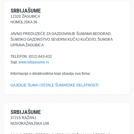
SRBIJAŠUME
12320 ŽAGUBICA
HOMOLJSKA 36
JAVNO PREDUZEĆE ZA GAZDOVANJE ŠUMAMA BEOGRAD,
ŠUMSKO GAZDINSTVO SEVERNI KUČAJ KUČEVO, ŠUMSKA
UPRAVA ŽAGUBICA
TELEFON: (012) 643-432
Sajt:
www.srbijasume.rs
Informacije o delatnostima koje obavlja ova firma:
GAJENJE ŠUMA I OSTALE ŠUMARSKE DELATNOSTI
SRBIJAŠUME
37215 RAŽANJ
NOVORAŽANJSKA 108