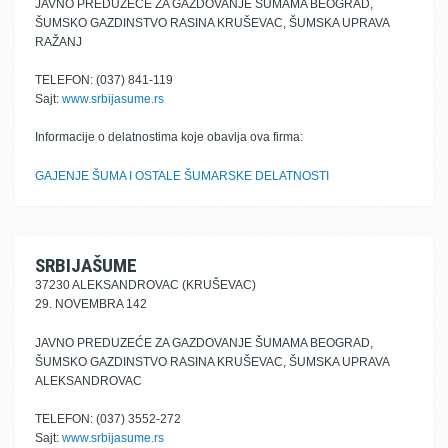
JAVNO PREDUZEĆE ZA GAZDOVANJE ŠUMAMA BEOGRAD,
ŠUMSKO GAZDINSTVO RASINA KRUŠEVAC, ŠUMSKA UPRAVA
RAŽANJ
TELEFON: (037) 841-119
Sajt:
www.srbijasume.rs
Informacije o delatnostima koje obavlja ova firma:
GAJENJE ŠUMA I OSTALE ŠUMARSKE DELATNOSTI
SRBIJAŠUME
37230 ALEKSANDROVAC (KRUŠEVAC)
29. NOVEMBRA 142
JAVNO PREDUZEĆE ZA GAZDOVANJE ŠUMAMA BEOGRAD,
ŠUMSKO GAZDINSTVO RASINA KRUŠEVAC, ŠUMSKA UPRAVA
ALEKSANDROVAC
TELEFON: (037) 3552-272
Sajt:
www.srbijasume.rs