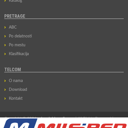
Katalog
PRETRAGE
ABC
Po delatnosti
Po mestu
Klasifikacija
TELCOM
O nama
Download
Kontakt
Copyright © 2026
privredni-imenik.com
| All Rights Reserved |
Izradio
Sovan