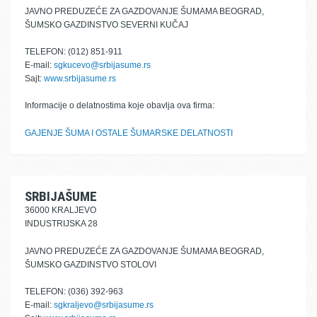
JAVNO PREDUZEĆE ZA GAZDOVANJE ŠUMAMA BEOGRAD,
ŠUMSKO GAZDINSTVO SEVERNI KUČAJ
TELEFON: (012) 851-911
E-mail:
sgkucevo@srbijasume.rs
Sajt:
www.srbijasume.rs
Informacije o delatnostima koje obavlja ova firma:
GAJENJE ŠUMA I OSTALE ŠUMARSKE DELATNOSTI
SRBIJAŠUME
36000 KRALJEVO
INDUSTRIJSKA 28
JAVNO PREDUZEĆE ZA GAZDOVANJE ŠUMAMA BEOGRAD,
ŠUMSKO GAZDINSTVO STOLOVI
TELEFON: (036) 392-963
E-mail:
sgkraljevo@srbijasume.rs