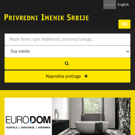
Srpski
English
Napredna pretraga