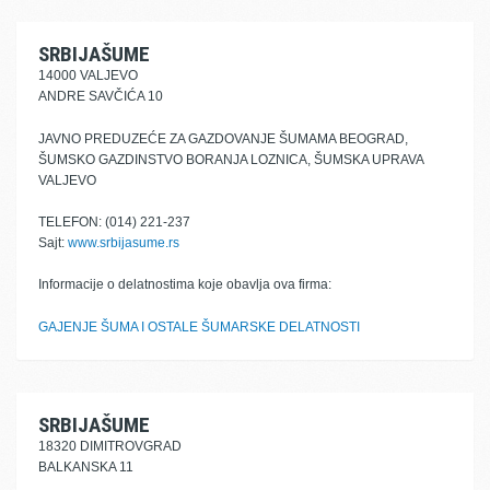
SRBIJAŠUME
14000 VALJEVO
ANDRE SAVČIĆA 10
JAVNO PREDUZEĆE ZA GAZDOVANJE ŠUMAMA BEOGRAD,
ŠUMSKO GAZDINSTVO BORANJA LOZNICA, ŠUMSKA UPRAVA
VALJEVO
TELEFON: (014) 221-237
Sajt:
www.srbijasume.rs
Informacije o delatnostima koje obavlja ova firma:
GAJENJE ŠUMA I OSTALE ŠUMARSKE DELATNOSTI
SRBIJAŠUME
18320 DIMITROVGRAD
BALKANSKA 11