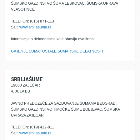
ŠUMSKO GAZDINSTVO ŠUMA LESKOVAC, ŠUMSKA UPRAVA
VLASOTINCE
TELEFON: (016) 871-113
Sajt:
www.srbijasume.rs
Informacije o delatnostima koje obavlja ova firma:
GAJENJE ŠUMA I OSTALE ŠUMARSKE DELATNOSTI
SRBIJAŠUME
19000 ZAJEČAR
4. JULA BB
JAVNO PREDUZEĆE ZA GAZDOVANJE ŠUMAMA BEOGRAD,
ŠUMSKO GAZDINSTVO TIMOČKE ŠUME BOLJEVAC, ŠUMSKA
UPRAVA ZAJEČAR
TELEFON: (019) 422-811
Sajt:
www.srbijasume.rs