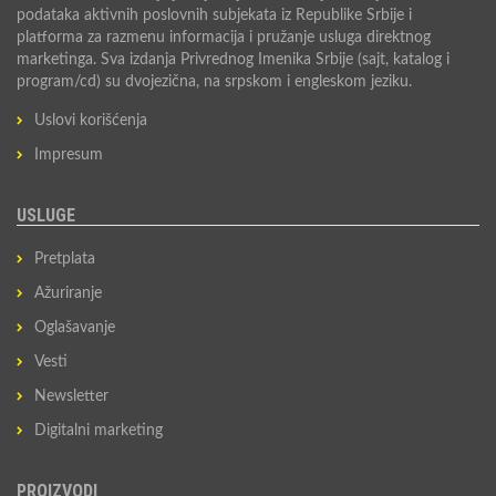
podataka aktivnih poslovnih subjekata iz Republike Srbije i
platforma za razmenu informacija i pružanje usluga direktnog
marketinga. Sva izdanja Privrednog Imenika Srbije (sajt, katalog i
program/cd) su dvojezična, na srpskom i engleskom jeziku.
Uslovi korišćenja
Impresum
USLUGE
Pretplata
Ažuriranje
Oglašavanje
Vesti
Newsletter
Digitalni marketing
PROIZVODI