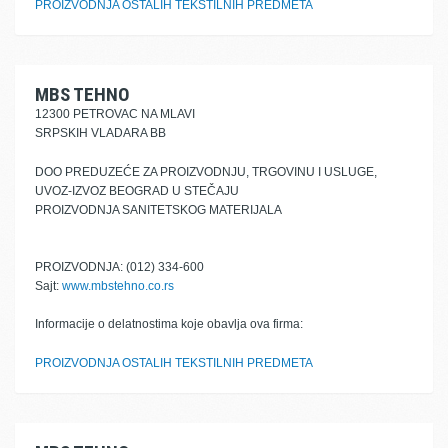
PROIZVODNJA OSTALIH TEKSTILNIH PREDMETA
MBS TEHNO
12300 PETROVAC NA MLAVI
SRPSKIH VLADARA BB
DOO PREDUZEĆE ZA PROIZVODNJU, TRGOVINU I USLUGE,
UVOZ-IZVOZ BEOGRAD U STEČAJU
PROIZVODNJA SANITETSKOG MATERIJALA
PROIZVODNJA: (012) 334-600
Sajt:
www.mbstehno.co.rs
Informacije o delatnostima koje obavlja ova firma:
PROIZVODNJA OSTALIH TEKSTILNIH PREDMETA