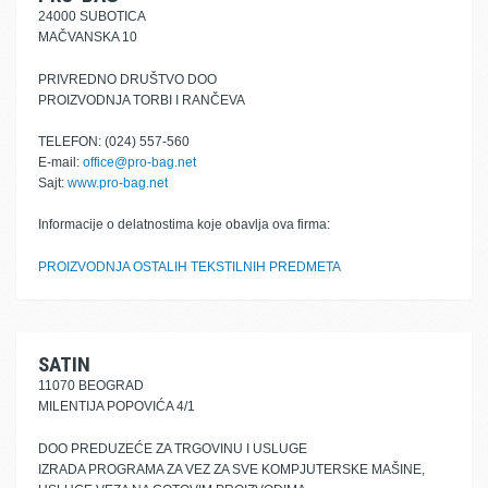
24000 SUBOTICA
MAČVANSKA 10
PRIVREDNO DRUŠTVO DOO
PROIZVODNJA TORBI I RANČEVA
TELEFON: (024) 557-560
E-mail:
office@pro-bag.net
Sajt:
www.pro-bag.net
Informacije o delatnostima koje obavlja ova firma:
PROIZVODNJA OSTALIH TEKSTILNIH PREDMETA
SATIN
11070 BEOGRAD
MILENTIJA POPOVIĆA 4/1
DOO PREDUZEĆE ZA TRGOVINU I USLUGE
IZRADA PROGRAMA ZA VEZ ZA SVE KOMPJUTERSKE MAŠINE,