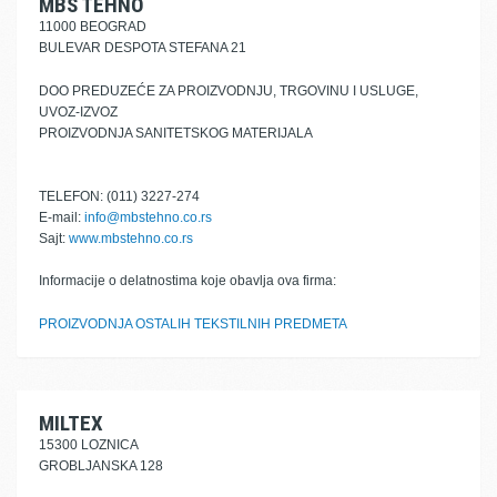
MBS TEHNO
11000 BEOGRAD
BULEVAR DESPOTA STEFANA 21
DOO PREDUZEĆE ZA PROIZVODNJU, TRGOVINU I USLUGE,
UVOZ-IZVOZ
PROIZVODNJA SANITETSKOG MATERIJALA
TELEFON: (011) 3227-274
E-mail:
info@mbstehno.co.rs
Sajt:
www.mbstehno.co.rs
Informacije o delatnostima koje obavlja ova firma:
PROIZVODNJA OSTALIH TEKSTILNIH PREDMETA
MILTEX
15300 LOZNICA
GROBLJANSKA 128