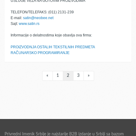
USLUGE VEZA NA GOTOVIM PROIZVODIMA
TELEFON/TELEFAKS: (011) 2131-239
E-mail:
satin@neobee.net
Sajt:
www.satin.rs
Informacije o delatnostima koje obavlja ova firma:
PROIZVODNJA OSTALIH TEKSTILNIH PREDMETA
RAČUNARSKO PROGRAMIRANJE
«
1
2
3
»
Privredni Imenik Srbije je najstarije B2B izdanje u Srbiji sa bazom