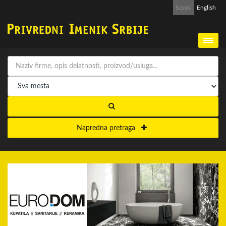
Srpski
English
Napredna pretraga