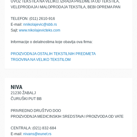
UVOZ TEKSTILA NA VELIKO, IZRADA PREDMETA OD TEKSTILA,
VELEPRODAJA I MALOPRODAJA TEKSTILA, BEBI OPREMA PAN
TELEFON: (011) 2610-916
E-mail:
nnikolajevic@sbb.rs
Sajt:
www.nikolajevicteks.com
Informacije o delatnostima koje obavlja ova firma:
PROIZVODNJA OSTALIH TEKSTILNIH PREDMETA
TRGOVINA NA VELIKO TEKSTILOM
NIVA
21230 ŽABALJ
ČURUŠKI PUT BB
PRIVREDNO DRUŠTVO DOO
PROIZVODNJA MEDICINSKIH SREDSTAVA I PROIZVODA OD VATE
CENTRALA: (021) 832-684
E-mail:
nivans@eunet.rs