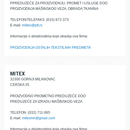
PPREDUZEĆE ZA PROIZVODNJU, PROMET I USLUGE DOO
PROIZVODNJA MAŠINSKOG VEZA, OBRADA TKANINA
TELEFON/TELEFAKS: (015) 872-373
E-mail:
miltex@ptt.rs
Informacije o delatnostima koje obavlja ova firma:
PROIZVODNJA OSTALIH TEKSTILNIH PREDMETA
MITEX
32300 GORNJI MILANOVAC
CERSKA 35
PROIZVODNO PROMETNO PREDUZEĆE DOO
PREDUZEĆE ZA IZRADU MAŠINSKOG VEZA
TELEFON: (032) 711-065
E-mail:
mitexmn@gmail.com
Informacije o delatnostima koje obavlja ova firma: