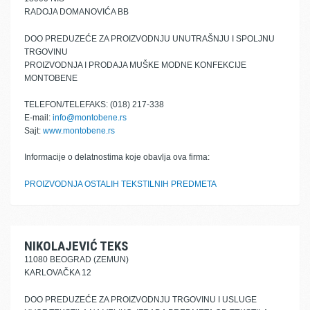
RADOJA DOMANOVIĆA BB
DOO PREDUZEĆE ZA PROIZVODNJU UNUTRAŠNJU I SPOLJNU
TRGOVINU
PROIZVODNJA I PRODAJA MUŠKE MODNE KONFEKCIJE
MONTOBENE
TELEFON/TELEFAKS: (018) 217-338
E-mail:
info@montobene.rs
Sajt:
www.montobene.rs
Informacije o delatnostima koje obavlja ova firma:
PROIZVODNJA OSTALIH TEKSTILNIH PREDMETA
NIKOLAJEVIĆ TEKS
11080 BEOGRAD (ZEMUN)
KARLOVAČKA 12
DOO PREDUZEĆE ZA PROIZVODNJU TRGOVINU I USLUGE