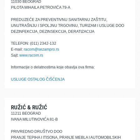
11030 BEOGRAD
PILOTA MIHAILA PETROVIĆA 79-A
PREDUZEĆE ZA PREVENTIVNU SANITARNU ZAŠTITU,
UNUTRAŠNJU I SPOLJNU TRGOVINU, TURIZAM I USLUGE DOO
DEZINFEKCIJA, DEZINSEKCIJA, DERATIZACIJA
TELEFON: (011) 2342-132
E-mail:
racom@sezampro.rs
Sajt:
www.racom.rs
Informacije o delatnostima koje obavlja ova firma:
USLUGE OSTALOG ČIŠĆENJA
RUŽIĆ & RUŽIĆ
11211 BEOGRAD
IVANA MILUTINOVIĆA 81-B
PRIVREDNO DRUŠTVO DOO
PRANJE TEPIHA I ITISONA, PRANJE MEBLA I AUTOMOBILSKIH