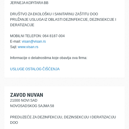
JERNEJA KOPITARA BB
DRUŠTVO ZA EKOLOŠKU I SANITARNU ZAŠTITU DOO
PRUŽANJE USLUGA IZ OBLASTI DEZINFEKCIJE, DEZINSEKCIJE I
DERATIZACIJE
MOBILNI TELEFON: 064 8187-004
E-mail:
visan@visan.rs
Sajt:
www.visan.rs
Informacije o delatnostima koje obavlja ova firma:
USLUGE OSTALOG ČIŠĆENJA
ZAVOD NUVAN
21000 NOVI SAD
NOVOSADSKOG SAJMA 58
PREDUZEĆE ZA DEZINFEKCIJU, DEZINSEKCIJU I DERATIZACIJU
DOO