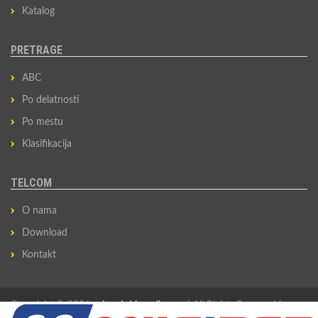
Katalog
PRETRAGE
ABC
Po delatnosti
Po mestu
Klasifikacija
TELCOM
O nama
Download
Kontakt
Copyright © 2026
privredni-imenik.com
| All Rights Reserved |