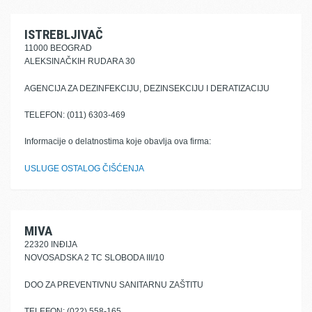
ISTREBLJIVAČ
11000 BEOGRAD
ALEKSINAČKIH RUDARA 30
AGENCIJA ZA DEZINFEKCIJU, DEZINSEKCIJU I DERATIZACIJU
TELEFON: (011) 6303-469
Informacije o delatnostima koje obavlja ova firma:
USLUGE OSTALOG ČIŠĆENJA
MIVA
22320 INĐIJA
NOVOSADSKA 2 TC SLOBODA III/10
DOO ZA PREVENTIVNU SANITARNU ZAŠTITU
TELEFON: (022) 558-165