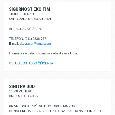
SIGURNOST EKO TIM
11000 BEOGRAD
SVETOZARA MARKOVIĆA 6/1
AGENCIJA ZA ČIŠĆENJE
TELEFON: (011) 2836-757
E-mail:
ekovracar@gmail.com
Informacije o delatnostima koje obavlja ova firma:
USLUGE OSTALOG ČIŠĆENJA
SINITRA DDD
14000 VALJEVO
KNEZ MIHAILOVA 79
PRIVREDNO DRUŠTVO DOO EXPORT-IMPORT
DEZINFEKCIJA, DEZINSEKCIJA I DERATIZACIJA NA PODRUČJU