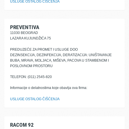
USLUGE OSTALOG ČIŠĆENJA
PREVENTIVA
11030 BEOGRAD
LAZARA KUJUNDŽIĆA 75
PREDUZEĆE ZA PROMET I USLUGE DOO
DEZINSEKCIJA, DEZINFEKCIJA, DERATIZACIJA: UNIŠTAVANJE
BUBA, MRAVA, MOLJACA, MIŠEVA, PACOVA U STAMBENOM I
POSLOVNOM PROSTORU
TELEFON: (011) 2545-820
Informacije o delatnostima koje obavlja ova firma:
USLUGE OSTALOG ČIŠĆENJA
RACOM 92