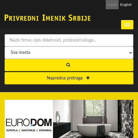
Srpski
English
Napredna pretraga