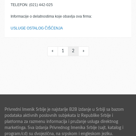
TELEFON: (021) 442-025
Informacije o delatnostima koje obavlja ova firma:
USLUGE OSTALOG ČIŠĆENJA
«
1
2
»
Privredni Imenik Srbije je najstarije B2B izdanje u Srbiji sa bazom
podataka aktivnih poslovnih subjekata iz Republike Srbije i
platforma za razmenu informacija i pružanje usluga direktnog
marketinga. Sva izdanja Privrednog Imenika Srbije (sajt, katalog i
program/cd) su dvojezična, na srpskom i engleskom jeziku.