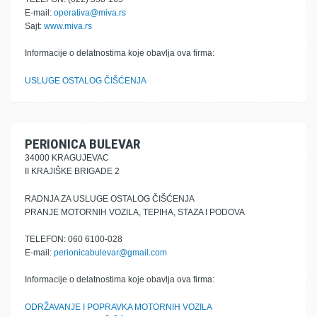
E-mail:
operativa@miva.rs
Sajt:
www.miva.rs
Informacije o delatnostima koje obavlja ova firma:
USLUGE OSTALOG ČIŠĆENJA
PERIONICA BULEVAR
34000 KRAGUJEVAC
II KRAJIŠKE BRIGADE 2
RADNJA ZA USLUGE OSTALOG ČIŠĆENJA
PRANJE MOTORNIH VOZILA, TEPIHA, STAZA I PODOVA
TELEFON: 060 6100-028
E-mail:
perionicabulevar@gmail.com
Informacije o delatnostima koje obavlja ova firma:
ODRŽAVANJE I POPRAVKA MOTORNIH VOZILA