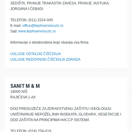
SEDIŠTA, PRANJE TRAKASTIH ZAVESA, PRANJE JASTUKA,
JORGANA I ĆEBADI
TELEFON: (011) 3324-045
E-mail:
office@tepihservisruzic.rs
Sajt:
www.tepihservisruzic.rs
Informacije o delatnostima koje obavlja ova firma:
USLUGE OSTALOG ČIŠĆENJA
USLUGE REDOVNOG ČIŠĆENJA ZGRADA
SANIT M & M
18000 NIŠ
RAJIĆEVA 1-A/I
DOO PREDUZEĆE ZA ZDRAVSTVENU ZAŠTITU I EKOLOGIJU
UNIŠTAVANJE NEPOŽELJNIH INSEKATA, GLODARA, VEGETACIJE I
DDD ZAŠTITA NA PRINCIPIMA HACCP SISTEMA
TELEFON: (018) 258-019