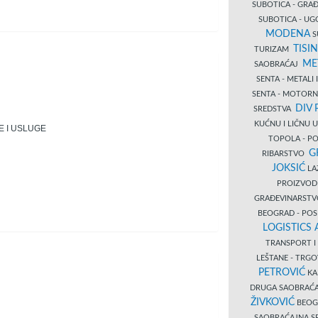
SUBOTICA - GR
SUBOTICA - UG
MODENA
S
TISI
TURIZAM
ME
SAOBRAĆAJ
SENTA - METALI
SENTA - MOTORN
DIV 
SREDSTVA
KUĆNU I LIČNU
 I USLUGE
TOPOLA - PO
G
RIBARSTVO
JOKSIĆ
LAZ
PROIZVO
GRAĐEVINARST
BEOGRAD - PO
LOGISTICS
TRANSPORT 
LEŠTANE - TRG
PETROVIĆ
KA
DRUGA SAOBRAĆ
ŽIVKOVIĆ
BEOGR
SAOBRAĆAJNA S