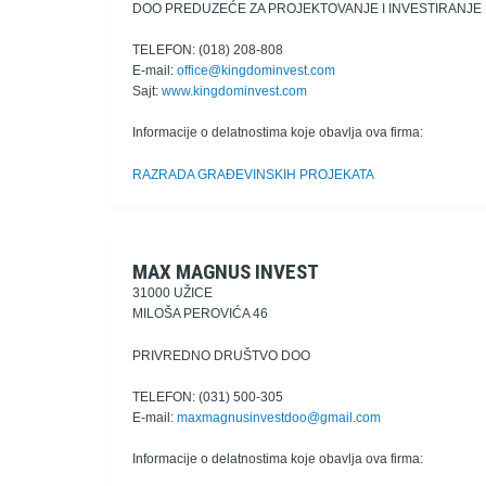
DOO PREDUZEĆE ZA PROJEKTOVANJE I INVESTIRANJE
TELEFON: (018) 208-808
E-mail:
office@kingdominvest.com
Sajt:
www.kingdominvest.com
Informacije o delatnostima koje obavlja ova firma:
RAZRADA GRAĐEVINSKIH PROJEKATA
MAX MAGNUS INVEST
31000 UŽICE
MILOŠA PEROVIĆA 46
PRIVREDNO DRUŠTVO DOO
TELEFON: (031) 500-305
E-mail:
maxmagnusinvestdoo@gmail.com
Informacije o delatnostima koje obavlja ova firma: