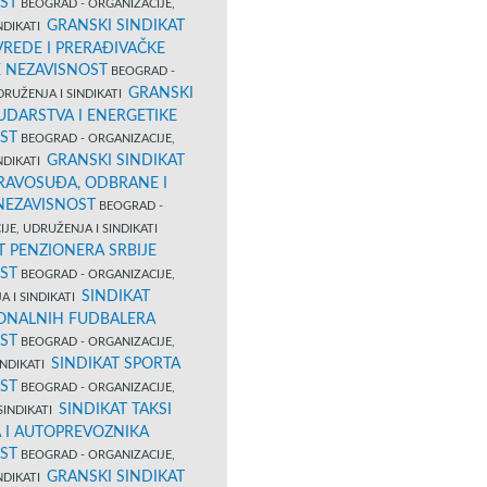
ST
BEOGRAD - ORGANIZACIJE,
GRANSKI SINDIKAT
NDIKATI
VREDE I PRERAĐIVAČKE
E NEZAVISNOST
BEOGRAD -
GRANSKI
DRUŽENJA I SINDIKATI
UDARSTVA I ENERGETIKE
ST
BEOGRAD - ORGANIZACIJE,
GRANSKI SINDIKAT
NDIKATI
PRAVOSUĐA, ODBRANE I
 NEZAVISNOST
BEOGRAD -
JE, UDRUŽENJA I SINDIKATI
T PENZIONERA SRBIJE
ST
BEOGRAD - ORGANIZACIJE,
SINDIKAT
A I SINDIKATI
ONALNIH FUDBALERA
ST
BEOGRAD - ORGANIZACIJE,
SINDIKAT SPORTA
INDIKATI
ST
BEOGRAD - ORGANIZACIJE,
SINDIKAT TAKSI
SINDIKATI
 I AUTOPREVOZNIKA
ST
BEOGRAD - ORGANIZACIJE,
GRANSKI SINDIKAT
NDIKATI