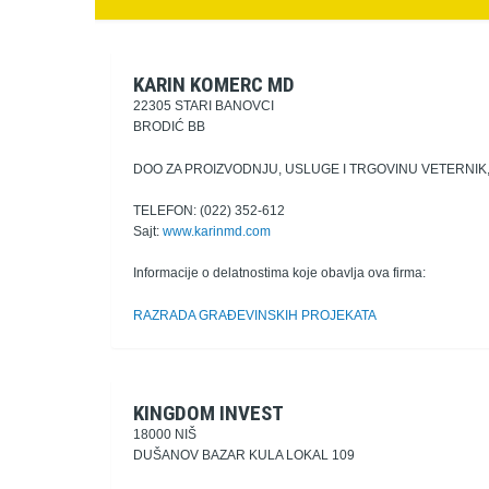
KARIN KOMERC MD
22305 STARI BANOVCI
BRODIĆ BB
DOO ZA PROIZVODNJU, USLUGE I TRGOVINU VETERNI
TELEFON: (022) 352-612
Sajt:
www.karinmd.com
Informacije o delatnostima koje obavlja ova firma:
RAZRADA GRAĐEVINSKIH PROJEKATA
KINGDOM INVEST
18000 NIŠ
DUŠANOV BAZAR KULA LOKAL 109