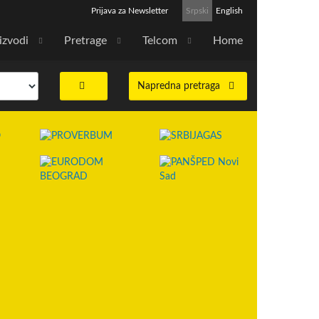
Prijava za Newsletter
Srpski
English
izvodi
Pretrage
Telcom
Home
Napredna pretraga