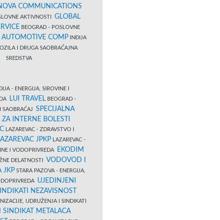
NOVA COMMUNICATIONS
GLOBAL
SLOVNE AKTIVNOSTI
RVICE
BEOGRAD - POSLOVNE
B AUTOMOTIVE COMP
INĐIJA
OZILA I DRUGA SAOBRAĆAJNA
SREDSTVA
IJA - ENERGIJA, SIROVINE I
LUI TRAVEL
EDA
BEOGRAD -
SPECIJALNA
I SAOBRAĆAJ
 ZA INTERNE BOLESTI
C
LAZAREVAC - ZDRAVSTVO I
LAZAREVAC JPKP
LAZAREVAC -
EKODIM
VINE I VODOPRIVREDA
VODOVOD I
UŽNE DELATNOSTI
 JKP
STARA PAZOVA - ENERGIJA,
UJEDINJENI
VODOPRIVREDA
INDIKATI NEZAVISNOST
IZACIJE, UDRUŽENJA I SINDIKATI
 SINDIKAT METALACA