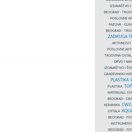
IZDAVAŠTVO 
BEOGRAD - TRGO
- POSLOVNE A
PAZOVA - GUM
BEOGRAD - TRG
ZADRUGA T
AKTIVNOST
POSLOVNE AKT
TRGOVINA OSTA
- DRVO I N
IZDAVAŠTVO I Š
GRAĐEVINSKI MAT
PLASTIKA 
TOP
PLASTIKA
MATERIJALI, S
BEOGRAD - GRAĐ
CWG
KERAMIKA
AQUA
OSTALA
BEOGRAD - FO
INSTRUMENT
BEOGRAD - FO