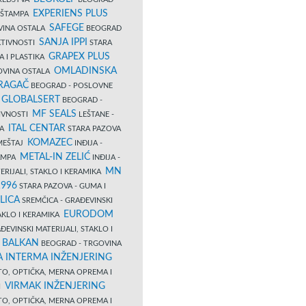
EXPERIENS PLUS
I ŠTAMPA
SAFEGE
VINA OSTALA
BEOGRAD
SANJA IPPI
KTIVNOSTI
STARA
GRAPEX PLUS
A I PLASTIKA
OMLADINSKA
OVINA OSTALA
RAGAČ
BEOGRAD - POSLOVNE
GLOBALSERT
I
BEOGRAD -
MF SEALS
IVNOSTI
LEŠTANE -
ITAL CENTAR
LA
STARA PAZOVA
KOMAZEC
AMEŠTAJ
INĐIJA -
METAL-IN ZELIĆ
TAMPA
INĐIJA -
MN
ERIJALI, STAKLO I KERAMIKA
1996
STARA PAZOVA - GUMA I
LICA
SREMČICA - GRAĐEVINSKI
EURODOM
TAKLO I KERAMIKA
EVINSKI MATERIJALI, STAKLO I
 BALKAN
BEOGRAD - TRGOVINA
 INTERMA INŽENJERING
TO, OPTIČKA, MERNA OPREMA I
VIRMAK INŽENJERING
I
TO, OPTIČKA, MERNA OPREMA I