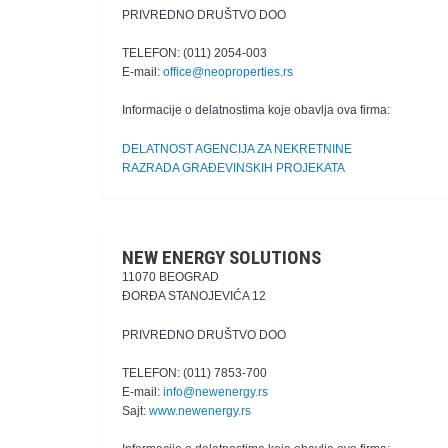
PRIVREDNO DRUŠTVO DOO
TELEFON: (011) 2054-003
E-mail:
office@neoproperties.rs
Informacije o delatnostima koje obavlja ova firma:
DELATNOST AGENCIJA ZA NEKRETNINE
RAZRADA GRAĐEVINSKIH PROJEKATA
NEW ENERGY SOLUTIONS
11070 BEOGRAD
ĐORĐA STANOJEVIĆA 12
PRIVREDNO DRUŠTVO DOO
TELEFON: (011) 7853-700
E-mail:
info@newenergy.rs
Sajt:
www.newenergy.rs