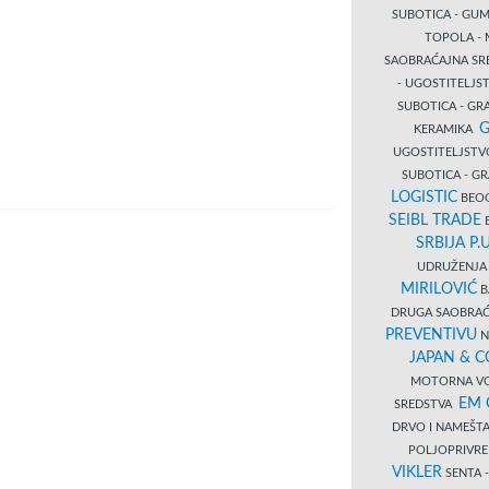
SUBOTICA - GUM
TOPOLA - 
SAOBRAĆAJNA S
- UGOSTITELJS
SUBOTICA - GRA
G
KERAMIKA
UGOSTITELJSTV
SUBOTICA - 
LOGISTIC
BEOG
SEIBL TRADE
B
SRBIJA P.U
UDRUŽENJA 
MIRILOVIĆ
B
DRUGA SAOBRAĆ
PREVENTIVU
N
JAPAN & 
MOTORNA VO
EM
SREDSTVA
DRVO I NAMEŠT
POLJOPRIVRE
VIKLER
SENTA 