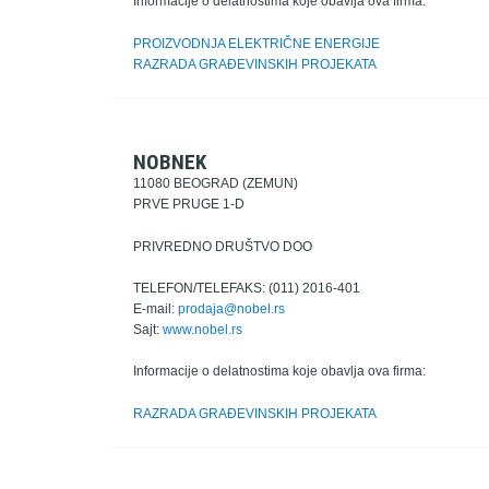
Informacije o delatnostima koje obavlja ova firma:
PROIZVODNJA ELEKTRIČNE ENERGIJE
RAZRADA GRAĐEVINSKIH PROJEKATA
NOBNEK
11080 BEOGRAD (ZEMUN)
PRVE PRUGE 1-D
PRIVREDNO DRUŠTVO DOO
TELEFON/TELEFAKS: (011) 2016-401
E-mail:
prodaja@nobel.rs
Sajt:
www.nobel.rs
Informacije o delatnostima koje obavlja ova firma:
RAZRADA GRAĐEVINSKIH PROJEKATA