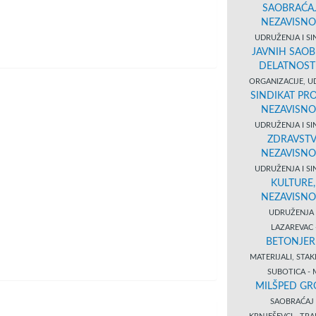
SAOBRAĆAJ
NEZAVISNO
UDRUŽENJA I SI
JAVNIH SAOB
DELATNOST
ORGANIZACIJE, U
SINDIKAT PR
NEZAVISNO
UDRUŽENJA I SI
ZDRAVSTVA
NEZAVISNO
UDRUŽENJA I SI
KULTURE,
NEZAVISNO
UDRUŽENJA 
LAZAREVAC
BETONJER
MATERIJALI, STA
SUBOTICA - 
MILŠPED GR
SAOBRAĆA