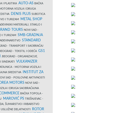
AUTO-AS
A I PLASTIKA
BAČKA
MOTORNA VOZILA I DRUGA
DENIS PLUS
REDSTVA
SUBOTICA
METAL SHOP
TVO I TURIZAM
ĐEVINSKI MATERIJALI, STAKLO I
RAND TOURS
NOVI SAD -
SMB-GRADNJA
O I TURIZAM
STANDARD
GRAĐEVINARSTVO
RAD - TRANSPORT I SAOBRAĆAJ
GS1
EOGRAD - TEKSTIL I ODEĆA
.
BEOGRAD - ORGANIZACIJE,
VULKANIZER
I SINDIKATI
ATAJNICA - MOTORNA VOZILA I
INSTITUT ZA
AJNA SREDSTVA
OVI SAD - POSLOVNE AKTIVNOSTI
COREA MOTORS
NOVI SAD -
ZILA I DRUGA SAOBRAĆAJNA
 COMMERCE
BAČKA TOPOLA -
MAROVIĆ PS
AJ
TREŠNJEVAC -
DA, ŠUMARSTVO I RIBARSTVO
ROTOR
- USLUŽNE DELATNOSTI