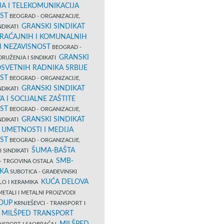
A I TELEKOMUNIKACIJA
ST
BEOGRAD - ORGANIZACIJE,
GRANSKI SINDIKAT
NDIKATI
RAĆAJNIH I KOMUNALNIH
I NEZAVISNOST
BEOGRAD -
GRANSKI
DRUŽENJA I SINDIKATI
OSVETNIH RADNIKA SRBIJE
ST
BEOGRAD - ORGANIZACIJE,
GRANSKI SINDIKAT
NDIKATI
 I SOCIJALNE ZAŠTITE
ST
BEOGRAD - ORGANIZACIJE,
GRANSKI SINDIKAT
NDIKATI
 UMETNOSTI I MEDIJA
ST
BEOGRAD - ORGANIZACIJE,
ŠUMA-BAŠTA
I SINDIKATI
SMB-
 - TRGOVINA OSTALA
KA
SUBOTICA - GRAĐEVINSKI
KUĆA DELOVA
KLO I KERAMIKA
METALI I METALNI PROIZVODI
OUP
KRNJEŠEVCI - TRANSPORT I
MILŠPED TRANSPORT
J