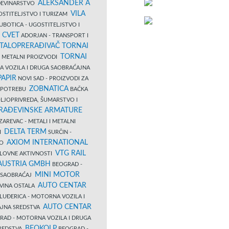
ALEKSANDER A
AĐEVINARSTVO
VILA
OSTITELJSTVO I TURIZAM
UBOTICA - UGOSTITELJSTVO I
N CVET
ADORJAN - TRANSPORT I
TALOPRERAĐIVAČ TORNAI
TORNAI
 I METALNI PROIZVODI
A VOZILA I DRUGA SAOBRAĆAJNA
PAPIR
NOVI SAD - PROIZVODI ZA
ZOBNATICA
 UPOTREBU
BAČKA
LJOPRIVREDA, ŠUMARSTVO I
RAĐEVINSKE ARMATURE
AREVAC - METALI I METALNI
DELTA TERM
DI
SURČIN -
AXIOM INTERNATIONAL
VO
VTG RAIL
SLOVNE AKTIVNOSTI
 AUSTRIA GMBH
BEOGRAD -
MINI MOTOR
I SAOBRAĆAJ
AUTO CENTAR
OVINA OSTALA
LUĐERICA - MOTORNA VOZILA I
AUTO CENTAR
AJNA SREDSTVA
AD - MOTORNA VOZILA I DRUGA
BEOKOLP
REDSTVA
BEOGRAD -