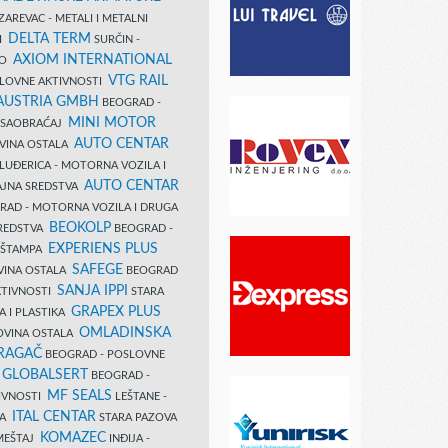
AREVAC - METALI I METALNI
DELTA TERM
DI
SURČIN -
AXIOM INTERNATIONAL
VO
VTG RAIL
SLOVNE AKTIVNOSTI
 AUSTRIA GMBH
BEOGRAD -
MINI MOTOR
I SAOBRAĆAJ
AUTO CENTAR
OVINA OSTALA
LUĐERICA - MOTORNA VOZILA I
AUTO CENTAR
AJNA SREDSTVA
AD - MOTORNA VOZILA I DRUGA
BEOKOLP
REDSTVA
BEOGRAD -
EXPERIENS PLUS
I ŠTAMPA
SAFEGE
VINA OSTALA
BEOGRAD
SANJA IPPI
KTIVNOSTI
STARA
GRAPEX PLUS
A I PLASTIKA
OMLADINSKA
OVINA OSTALA
RAGAČ
BEOGRAD - POSLOVNE
GLOBALSERT
I
BEOGRAD -
MF SEALS
IVNOSTI
LEŠTANE -
ITAL CENTAR
LA
STARA PAZOVA
KOMAZEC
AMEŠTAJ
INĐIJA -