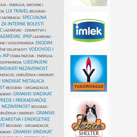
IJA - ENERGIJA, SIROVINE I
LUI TRAVEL
EDA
BEOGRAD -
SPECIJALNA
I SAOBRAĆAJ
 ZA INTERNE BOLESTI
C
LAZAREVAC - ZDRAVSTVO I
LAZAREVAC JPKP
LAZAREVAC -
EKODIM
VINE I VODOPRIVREDA
VODOVOD I
UŽNE DELATNOSTI
 JKP
STARA PAZOVA - ENERGIJA,
UJEDINJENI
VODOPRIVREDA
INDIKATI NEZAVISNOST
IZACIJE, UDRUŽENJA I SINDIKATI
 SINDIKAT METALACA
ST
BEOGRAD - ORGANIZACIJE,
GRANSKI SINDIKAT
NDIKATI
VREDE I PRERAĐIVAČKE
E NEZAVISNOST
BEOGRAD -
GRANSKI
DRUŽENJA I SINDIKATI
UDARSTVA I ENERGETIKE
ST
BEOGRAD - ORGANIZACIJE,
GRANSKI SINDIKAT
NDIKATI