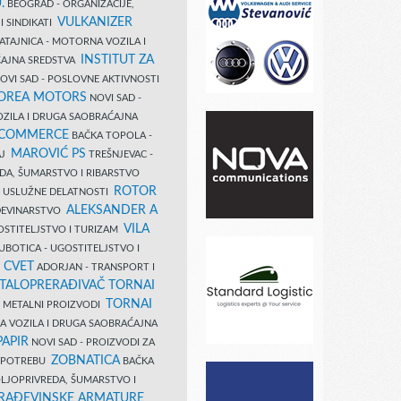
.
BEOGRAD - ORGANIZACIJE,
VULKANIZER
I SINDIKATI
ATAJNICA - MOTORNA VOZILA I
INSTITUT ZA
AJNA SREDSTVA
OVI SAD - POSLOVNE AKTIVNOSTI
COREA MOTORS
NOVI SAD -
ZILA I DRUGA SAOBRAĆAJNA
 COMMERCE
BAČKA TOPOLA -
MAROVIĆ PS
AJ
TREŠNJEVAC -
DA, ŠUMARSTVO I RIBARSTVO
ROTOR
- USLUŽNE DELATNOSTI
ALEKSANDER A
AĐEVINARSTVO
VILA
OSTITELJSTVO I TURIZAM
UBOTICA - UGOSTITELJSTVO I
N CVET
ADORJAN - TRANSPORT I
TALOPRERAĐIVAČ TORNAI
TORNAI
 I METALNI PROIZVODI
A VOZILA I DRUGA SAOBRAĆAJNA
PAPIR
NOVI SAD - PROIZVODI ZA
ZOBNATICA
 UPOTREBU
BAČKA
LJOPRIVREDA, ŠUMARSTVO I
RAĐEVINSKE ARMATURE