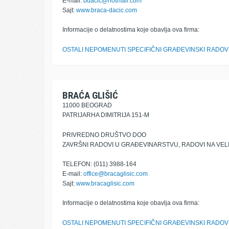
E-mail:
bdacic@hotmail.com
Sajt:
www.braca-dacic.com
Informacije o delatnostima koje obavlja ova firma:
OSTALI NEPOMENUTI SPECIFIČNI GRAĐEVINSKI RADOV
BRAĆA GLIŠIĆ
11000 BEOGRAD
PATRIJARHA DIMITRIJA 151-M
PRIVREDNO DRUŠTVO DOO
ZAVRŠNI RADOVI U GRAĐEVINARSTVU, RADOVI NA VELI
TELEFON: (011) 3988-164
E-mail:
office@bracaglisic.com
Sajt:
www.bracaglisic.com
Informacije o delatnostima koje obavlja ova firma:
OSTALI NEPOMENUTI SPECIFIČNI GRAĐEVINSKI RADOV