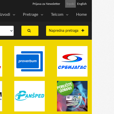
Prijava za Newsletter
Srpski
English
izvodi
Pretrage
Telcom
Home
Napredna pretraga