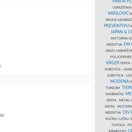
SRBIJA P.U
UDRUŽENJA 
MIRILOVIĆ
B
DRUGA SAOBRAĆ
PREVENTIVU
N
JAPAN & 
MOTORNA VO
EM
SREDSTVA
DRVO I NAMEŠT
POLJOPRIVRE
VIKLER
SENTA 
I
SUBOTICA - GR
SUBOTICA - UG
MODENA
S
TISI
TURIZAM
ME
SAOBRAĆAJ
SENTA - METALI
SENTA - MOTORN
DIV 
SREDSTVA
OO
KUĆNU I LIČNU
TOPOLA - PO
G
RIBARSTVO