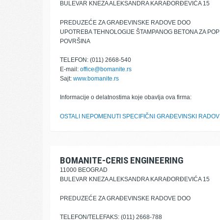
BULEVAR KNEZA ALEKSANDRA KARAĐORĐEVIĆA 15
PREDUZEĆE ZA GRAĐEVINSKE RADOVE DOO
UPOTREBA TEHNOLOGIJE ŠTAMPANOG BETONA ZA POPLO
POVRŠINA
TELEFON: (011) 2668-540
E-mail:
office@bomanite.rs
Sajt:
www.bomanite.rs
Informacije o delatnostima koje obavlja ova firma:
OSTALI NEPOMENUTI SPECIFIČNI GRAĐEVINSKI RADOV
BOMANITE-CERIS ENGINEERING
11000 BEOGRAD
BULEVAR KNEZA ALEKSANDRA KARAĐORĐEVIĆA 15
PREDUZEĆE ZA GRAĐEVINSKE RADOVE DOO
TELEFON/TELEFAKS: (011) 2668-788