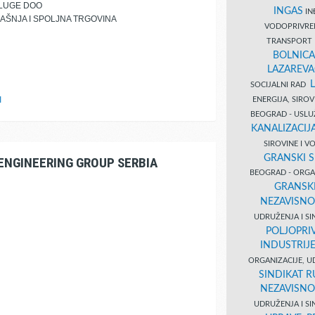
SLUGE DOO
INGAS
INĐ
AŠNJA I SPOLJNA TRGOVINA
VODOPRIVR
TRANSPORT 
BOLNICA
LAZAREVA
SOCIJALNI RAD
I
ENERGIJA, SIRO
BEOGRAD - USL
KANALIZACIJA
SIROVINE I 
GRANSKI S
ENGINEERING GROUP SERBIA
BEOGRAD - ORGAN
GRANSKI
NEZAVISNO
UDRUŽENJA I SI
POLJOPRI
INDUSTRIJ
ORGANIZACIJE, U
SINDIKAT R
NEZAVISNO
UDRUŽENJA I SI