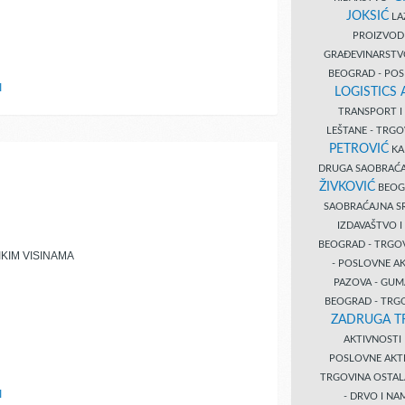
JOKSIĆ
LAZ
PROIZVO
GRAĐEVINARST
BEOGRAD - PO
I
LOGISTICS
TRANSPORT 
LEŠTANE - TRG
PETROVIĆ
KA
DRUGA SAOBRAĆ
ŽIVKOVIĆ
BEOGR
SAOBRAĆAJNA S
IZDAVAŠTVO 
BEOGRAD - TRGO
KIM VISINAMA
- POSLOVNE A
PAZOVA - GUM
BEOGRAD - TRG
ZADRUGA T
AKTIVNOST
POSLOVNE AKT
TRGOVINA OSTA
I
- DRVO I N