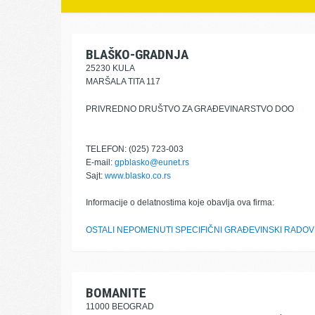
BLAŠKO-GRADNJA
25230 KULA
MARŠALA TITA 117
PRIVREDNO DRUŠTVO ZA GRAĐEVINARSTVO DOO
TELEFON: (025) 723-003
E-mail:
gpblasko@eunet.rs
Sajt:
www.blasko.co.rs
Informacije o delatnostima koje obavlja ova firma:
OSTALI NEPOMENUTI SPECIFIČNI GRAĐEVINSKI RADOV
BOMANITE
11000 BEOGRAD