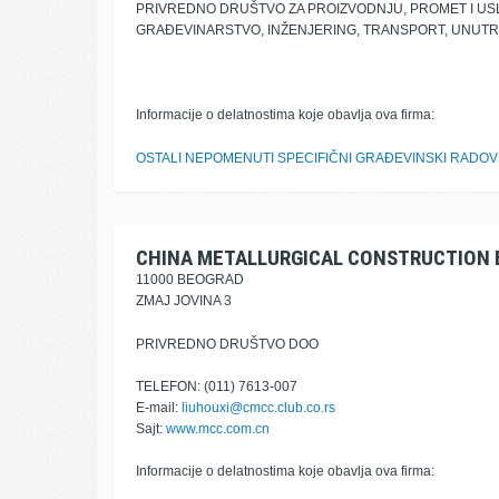
PRIVREDNO DRUŠTVO ZA PROIZVODNJU, PROMET I U
GRAĐEVINARSTVO, INŽENJERING, TRANSPORT, UNUTR
Informacije o delatnostima koje obavlja ova firma:
OSTALI NEPOMENUTI SPECIFIČNI GRAĐEVINSKI RADOV
CHINA METALLURGICAL CONSTRUCTION 
11000 BEOGRAD
ZMAJ JOVINA 3
PRIVREDNO DRUŠTVO DOO
TELEFON: (011) 7613-007
E-mail:
liuhouxi@cmcc.club.co.rs
Sajt:
www.mcc.com.cn
Informacije o delatnostima koje obavlja ova firma: