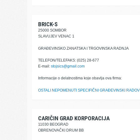
BRICK-S
25000 SOMBOR
SLAVUJEV VENAC 1
GRAĐEVINSKO ZANATSKA I TRGOVINSKA RADNJA
TELEFON/TELEFAKS: (025) 28-677
E-mail:
stojsics@gmail.com
Informacije o delatnostima koje obavlja ova firma:
OSTALI NEPOMENUTI SPECIFIČNI GRAĐEVINSKI RADOV
CARIČIN GRAD KORPORACIJA
11030 BEOGRAD
OBRENOVAČKI DRUM BB