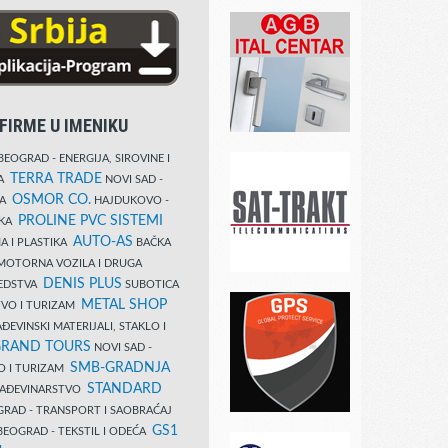
FIRME U IMENIKU
EOGRAD - ENERGIJA, SIROVINE I
TERRA TRADE
DA
NOVI SAD -
OSMOR CO.
KA
HAJDUKOVO -
PROLINE PVC SISTEMI
IKA
AUTO-AS
A I PLASTIKA
BAČKA
MOTORNA VOZILA I DRUGA
DENIS PLUS
REDSTVA
SUBOTICA
METAL SHOP
TVO I TURIZAM
ĐEVINSKI MATERIJALI, STAKLO I
RAND TOURS
NOVI SAD -
SMB-GRADNJA
O I TURIZAM
STANDARD
GRAĐEVINARSTVO
RAD - TRANSPORT I SAOBRAĆAJ
GS1
EOGRAD - TEKSTIL I ODEĆA