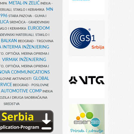
METAL-IN ZELIĆ
TAMPA
INĐIJA -
MN
ERIJALI, STAKLO I KERAMIKA
1996
STARA PAZOVA - GUMA I
LICA
SREMČICA - GRAĐEVINSKI
EURODOM
TAKLO I KERAMIKA
EVINSKI MATERIJALI, STAKLO I
 BALKAN
BEOGRAD - TRGOVINA
 INTERMA INŽENJERING
TO, OPTIČKA, MERNA OPREMA I
VIRMAK INŽENJERING
I
TO, OPTIČKA, MERNA OPREMA I
NOVA COMMUNICATIONS
GLOBAL
SLOVNE AKTIVNOSTI
RVICE
BEOGRAD - POSLOVNE
B AUTOMOTIVE COMP
INĐIJA
OZILA I DRUGA SAOBRAĆAJNA
SREDSTVA