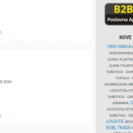
I
NOVE 
OMV SRBIJA
B
VODOPRIVRE
GUMA I PLASTI
GUMA I PLAST
SUBOTICA - GUM
TOPOLA - 
GE DOO
SAOBRAĆAJNA S
- UGOSTITELJS
SUBOTICA - GRA
G
KERAMIKA
UGOSTITELJSTV
SUBOTICA - 
I
LOGISTIC
BEOG
SEIBL TRADE
B