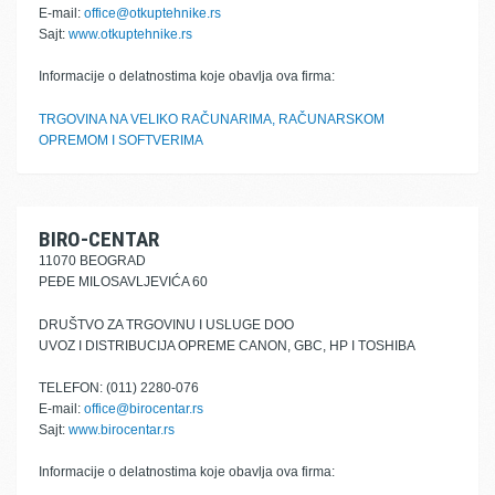
E-mail:
office@otkuptehnike.rs
Sajt:
www.otkuptehnike.rs
Informacije o delatnostima koje obavlja ova firma:
TRGOVINA NA VELIKO RAČUNARIMA, RAČUNARSKOM
OPREMOM I SOFTVERIMA
BIRO-CENTAR
11070 BEOGRAD
PEĐE MILOSAVLJEVIĆA 60
DRUŠTVO ZA TRGOVINU I USLUGE DOO
UVOZ I DISTRIBUCIJA OPREME CANON, GBC, HP I TOSHIBA
TELEFON: (011) 2280-076
E-mail:
office@birocentar.rs
Sajt:
www.birocentar.rs
Informacije o delatnostima koje obavlja ova firma: