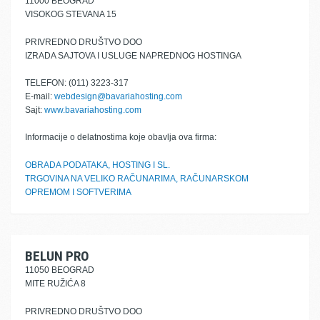
11000 BEOGRAD
VISOKOG STEVANA 15
PRIVREDNO DRUŠTVO DOO
IZRADA SAJTOVA I USLUGE NAPREDNOG HOSTINGA
TELEFON: (011) 3223-317
E-mail:
webdesign@bavariahosting.com
Sajt:
www.bavariahosting.com
Informacije o delatnostima koje obavlja ova firma:
OBRADA PODATAKA, HOSTING I SL.
TRGOVINA NA VELIKO RAČUNARIMA, RAČUNARSKOM
OPREMOM I SOFTVERIMA
BELUN PRO
11050 BEOGRAD
MITE RUŽIĆA 8
PRIVREDNO DRUŠTVO DOO