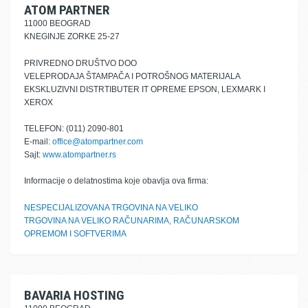
ATOM PARTNER
11000 BEOGRAD
KNEGINJE ZORKE 25-27
PRIVREDNO DRUŠTVO DOO
VELEPRODAJA ŠTAMPAČA I POTROŠNOG MATERIJALA
EKSKLUZIVNI DISTRTIBUTER IT OPREME EPSON, LEXMARK I
XEROX
TELEFON: (011) 2090-801
E-mail:
office@atompartner.com
Sajt:
www.atompartner.rs
Informacije o delatnostima koje obavlja ova firma:
NESPECIJALIZOVANA TRGOVINA NA VELIKO
TRGOVINA NA VELIKO RAČUNARIMA, RAČUNARSKOM
OPREMOM I SOFTVERIMA
BAVARIA HOSTING