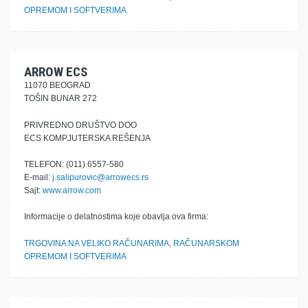
OPREMOM I SOFTVERIMA
ARROW ECS
11070 BEOGRAD
TOŠIN BUNAR 272
PRIVREDNO DRUŠTVO DOO
ECS KOMPJUTERSKA REŠENJA
TELEFON: (011) 6557-580
E-mail:
j.salipurovic@arrowecs.rs
Sajt:
www.arrow.com
Informacije o delatnostima koje obavlja ova firma:
TRGOVINA NA VELIKO RAČUNARIMA, RAČUNARSKOM
OPREMOM I SOFTVERIMA