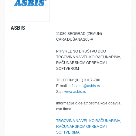
ASBIS
11080 BEOGRAD (ZEMUN)
CARA DUŠANA 205-A
PRIVREDNO DRUŠTVO DOO
TRGOVINA NA VELIKO RAČUNARIMA,
RAČUNARSKOM OPREMOM I
SOFTVEROM
TELEFON: (011) 3107-700
E-mail:
infosales@asbis.rs
Sajt:
www.asbis.rs
Informacije o delatnostima koje obavlja
ova firma:
TRGOVINA NA VELIKO RAČUNARIMA,
RAČUNARSKOM OPREMOM I
SOFTVERIMA