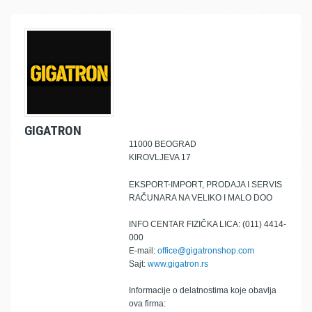
GIGATRON
11000 BEOGRAD
KIROVLJEVA 17
EKSPORT-IMPORT, PRODAJA I SERVIS
RAČUNARA NA VELIKO I MALO DOO
INFO CENTAR FIZIČKA LICA: (011) 4414-
000
E-mail:
office@gigatronshop.com
Sajt:
www.gigatron.rs
Informacije o delatnostima koje obavlja
ova firma: