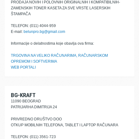
PRODAJA NOVIH I POLOVNIH ORIGINALNIH I KOMPATIBILNIH-
ZAMENSKIH TONER KASETA ZA SVE VRSTE LASERSKIH
ŠTAMPAČA
TELEFON: (011) 4044-959
E-mail:
belunpro.bg@gmail.com
Informacije o delatnostima koje obavlja ova firma:
TRGOVINA NA VELIKO RAČUNARIMA, RAČUNARSKOM
OPREMOM I SOFTVERIMA
WEB PORTALI
BG-KRAFT
11090 BEOGRAD
PATRIJARHA DIMITRIJA 24
PRIVREDNO DRUŠTVO DOO
OTKUP MOBILNIH TELEFONA, TABLET I LAPTOP RAČUNARA
TELEFON: (011) 3561-723