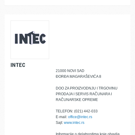
INTEC
21000 NOVI SAD
ĐORĐA MAGARAŠEVIĆA 8
DOO ZA PROIZVODNJU I TRGOVINU
PRODAJA I SERVIS RAČUNARA I
RAČUNARSKE OPREME
TELEFON: (021) 442-033
E-mail:
office@intec.rs
Sajt:
www.intec.rs
Informacije o delatnostima koje obavlja