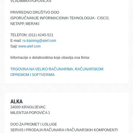
VLADIMIRA POPOVIĆA 6
PRIVREDNO DRUŠTVO DOO
ISPORUČIVANJE INFORMACIONIH TEHNOLOGIJA - CISCO,
NETAPP, MERAKI
TELEFON: (011) 4240-521
E-mail:
rs-training@alef.com
Sajt:
www.alef.com
Informacije o delatnostima koje obavlja ova firma:
TRGOVINA NA VELIKO RAČUNARIMA, RAČUNARSKOM
OPREMOM I SOFTVERIMA
ALKA
34000 KRAGUJEVAC
MILENTIJA POPOVIĆA 1
DOO ZA PROMET I USLUGE
SERVIS I PRODAJA RAČUNARA I RAČUNARSKIH KOMPONENTI