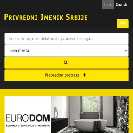
Srpski
English
Napredna pretraga