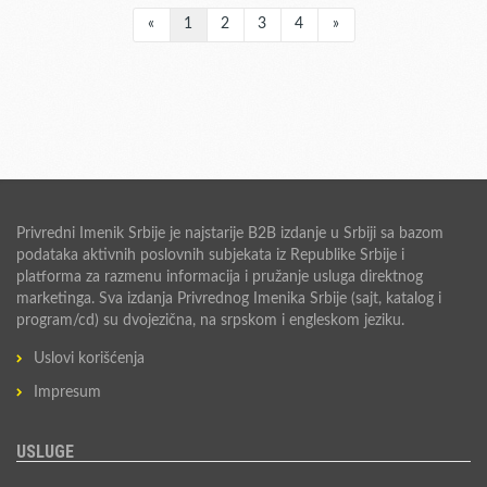
«
1
2
3
4
»
Privredni Imenik Srbije je najstarije B2B izdanje u Srbiji sa bazom
podataka aktivnih poslovnih subjekata iz Republike Srbije i
platforma za razmenu informacija i pružanje usluga direktnog
marketinga. Sva izdanja Privrednog Imenika Srbije (sajt, katalog i
program/cd) su dvojezična, na srpskom i engleskom jeziku.
Uslovi korišćenja
Impresum
USLUGE