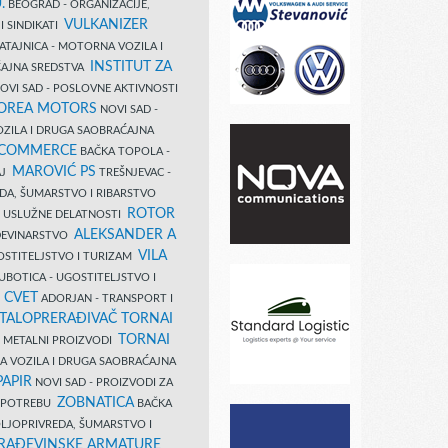
.
BEOGRAD - ORGANIZACIJE,
VULKANIZER
I SINDIKATI
ATAJNICA - MOTORNA VOZILA I
INSTITUT ZA
AJNA SREDSTVA
OVI SAD - POSLOVNE AKTIVNOSTI
COREA MOTORS
NOVI SAD -
ZILA I DRUGA SAOBRAĆAJNA
 COMMERCE
BAČKA TOPOLA -
MAROVIĆ PS
AJ
TREŠNJEVAC -
DA, ŠUMARSTVO I RIBARSTVO
ROTOR
- USLUŽNE DELATNOSTI
ALEKSANDER A
AĐEVINARSTVO
VILA
OSTITELJSTVO I TURIZAM
UBOTICA - UGOSTITELJSTVO I
N CVET
ADORJAN - TRANSPORT I
TALOPRERAĐIVAČ TORNAI
TORNAI
 I METALNI PROIZVODI
A VOZILA I DRUGA SAOBRAĆAJNA
PAPIR
NOVI SAD - PROIZVODI ZA
ZOBNATICA
 UPOTREBU
BAČKA
LJOPRIVREDA, ŠUMARSTVO I
RAĐEVINSKE ARMATURE