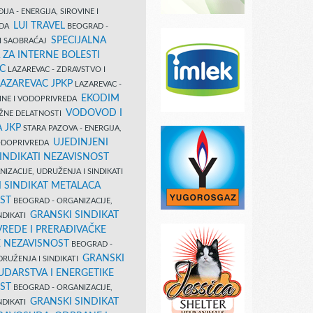
IJA - ENERGIJA, SIROVINE I
LUI TRAVEL
EDA
BEOGRAD -
SPECIJALNA
I SAOBRAĆAJ
 ZA INTERNE BOLESTI
C
LAZAREVAC - ZDRAVSTVO I
LAZAREVAC JPKP
LAZAREVAC -
EKODIM
VINE I VODOPRIVREDA
VODOVOD I
UŽNE DELATNOSTI
 JKP
STARA PAZOVA - ENERGIJA,
UJEDINJENI
VODOPRIVREDA
INDIKATI NEZAVISNOST
IZACIJE, UDRUŽENJA I SINDIKATI
 SINDIKAT METALACA
ST
BEOGRAD - ORGANIZACIJE,
GRANSKI SINDIKAT
NDIKATI
VREDE I PRERAĐIVAČKE
E NEZAVISNOST
BEOGRAD -
GRANSKI
DRUŽENJA I SINDIKATI
UDARSTVA I ENERGETIKE
ST
BEOGRAD - ORGANIZACIJE,
GRANSKI SINDIKAT
NDIKATI