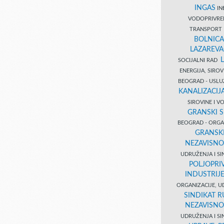
INGAS
INĐ
VODOPRIVR
TRANSPORT 
BOLNICA
LAZAREVA
SOCIJALNI RAD
ENERGIJA, SIRO
BEOGRAD - USL
KANALIZACIJA
SIROVINE I 
GRANSKI S
BEOGRAD - ORGAN
GRANSKI
NEZAVISNO
UDRUŽENJA I SI
POLJOPRI
INDUSTRIJ
ORGANIZACIJE, U
SINDIKAT R
NEZAVISNO
UDRUŽENJA I SI