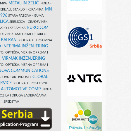
METAL-IN ZELIĆ
TAMPA
INĐIJA -
MN
ERIJALI, STAKLO I KERAMIKA
1996
STARA PAZOVA - GUMA I
LICA
SREMČICA - GRAĐEVINSKI
EURODOM
TAKLO I KERAMIKA
EVINSKI MATERIJALI, STAKLO I
 BALKAN
BEOGRAD - TRGOVINA
 INTERMA INŽENJERING
TO, OPTIČKA, MERNA OPREMA I
VIRMAK INŽENJERING
I
TO, OPTIČKA, MERNA OPREMA I
NOVA COMMUNICATIONS
GLOBAL
SLOVNE AKTIVNOSTI
RVICE
BEOGRAD - POSLOVNE
B AUTOMOTIVE COMP
INĐIJA
OZILA I DRUGA SAOBRAĆAJNA
SREDSTVA