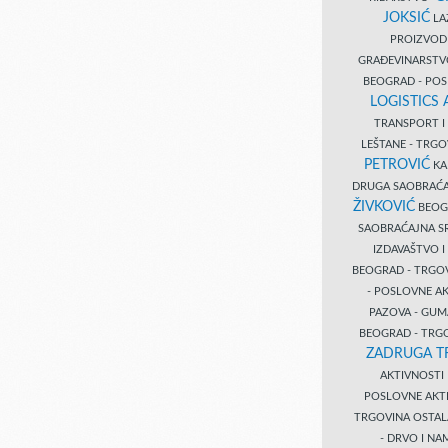
JOKSIĆ
LAZ
PROIZVO
GRAĐEVINARST
BEOGRAD - PO
LOGISTICS
TRANSPORT 
LEŠTANE - TRG
PETROVIĆ
KA
DRUGA SAOBRAĆ
ŽIVKOVIĆ
BEOGR
SAOBRAĆAJNA S
IZDAVAŠTVO 
BEOGRAD - TRGO
- POSLOVNE A
PAZOVA - GUM
BEOGRAD - TRG
ZADRUGA T
AKTIVNOST
POSLOVNE AKT
TRGOVINA OSTA
- DRVO I N