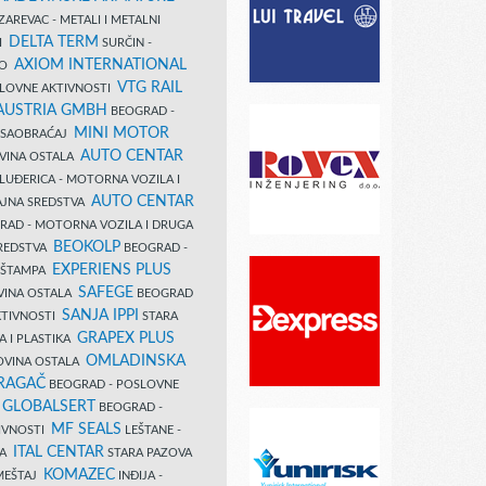
AREVAC - METALI I METALNI
DELTA TERM
DI
SURČIN -
AXIOM INTERNATIONAL
VO
VTG RAIL
SLOVNE AKTIVNOSTI
 AUSTRIA GMBH
BEOGRAD -
MINI MOTOR
I SAOBRAĆAJ
AUTO CENTAR
OVINA OSTALA
LUĐERICA - MOTORNA VOZILA I
AUTO CENTAR
AJNA SREDSTVA
AD - MOTORNA VOZILA I DRUGA
BEOKOLP
REDSTVA
BEOGRAD -
EXPERIENS PLUS
I ŠTAMPA
SAFEGE
VINA OSTALA
BEOGRAD
SANJA IPPI
KTIVNOSTI
STARA
GRAPEX PLUS
A I PLASTIKA
OMLADINSKA
OVINA OSTALA
RAGAČ
BEOGRAD - POSLOVNE
GLOBALSERT
I
BEOGRAD -
MF SEALS
IVNOSTI
LEŠTANE -
ITAL CENTAR
LA
STARA PAZOVA
KOMAZEC
AMEŠTAJ
INĐIJA -