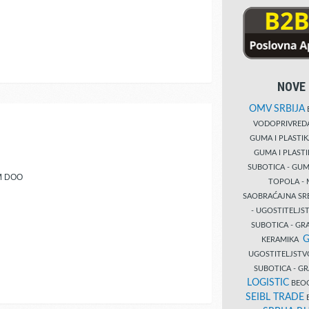
NOVE 
OMV SRBIJA
B
VODOPRIVRE
GUMA I PLASTI
GUMA I PLAST
SUBOTICA - GUM
M DOO
TOPOLA - 
SAOBRAĆAJNA S
- UGOSTITELJS
SUBOTICA - GRA
G
KERAMIKA
UGOSTITELJSTV
SUBOTICA - 
LOGISTIC
BEOG
SEIBL TRADE
B