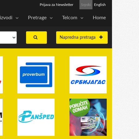
Prijava za Newsletter
Srpski
English
izvodi
Pretrage
Telcom
Home
Napredna pretraga