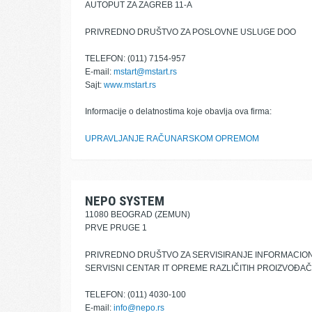
AUTOPUT ZA ZAGREB 11-A
PRIVREDNO DRUŠTVO ZA POSLOVNE USLUGE DOO
TELEFON: (011) 7154-957
E-mail:
mstart@mstart.rs
Sajt:
www.mstart.rs
Informacije o delatnostima koje obavlja ova firma:
UPRAVLJANJE RAČUNARSKOM OPREMOM
NEPO SYSTEM
11080 BEOGRAD (ZEMUN)
PRVE PRUGE 1
PRIVREDNO DRUŠTVO ZA SERVISIRANJE INFORMACIO
SERVISNI CENTAR IT OPREME RAZLIČITIH PROIZVOĐA
TELEFON: (011) 4030-100
E-mail:
info@nepo.rs