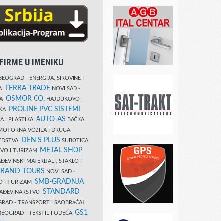
FIRME U IMENIKU
EOGRAD - ENERGIJA, SIROVINE I
TERRA TRADE
DA
NOVI SAD -
OSMOR CO.
KA
HAJDUKOVO -
PROLINE PVC SISTEMI
IKA
AUTO-AS
A I PLASTIKA
BAČKA
MOTORNA VOZILA I DRUGA
DENIS PLUS
REDSTVA
SUBOTICA
METAL SHOP
TVO I TURIZAM
ĐEVINSKI MATERIJALI, STAKLO I
RAND TOURS
NOVI SAD -
SMB-GRADNJA
O I TURIZAM
STANDARD
GRAĐEVINARSTVO
RAD - TRANSPORT I SAOBRAĆAJ
GS1
EOGRAD - TEKSTIL I ODEĆA