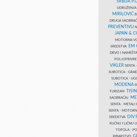
SRBIJA P.U
UDRUŽENJA 
MIRILOVIĆ
B
DRUGA SAOBRAĆ
PREVENTIVU
N
JAPAN & 
MOTORNA VO
EM
SREDSTVA
DRVO I NAMEŠT
POLJOPRIVRE
VIKLER
SENTA 
SUBOTICA - GR
SUBOTICA - UG
MODENA
S
TISI
TURIZAM
ME
SAOBRAĆAJ
SENTA - METALI
SENTA - MOTORN
DIV 
SREDSTVA
KUĆNU I LIČNU
TOPOLA - PO
G
RIBARSTVO