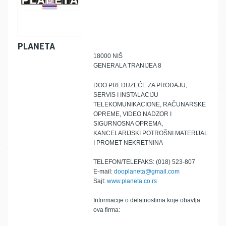
PLANETA
18000 NIŠ
GENERALA TRANIJEA 8
DOO PREDUZEĆE ZA PRODAJU,
SERVIS I INSTALACIJU
TELEKOMUNIKACIONE, RAČUNARSKE
OPREME, VIDEO NADZOR I
SIGURNOSNA OPREMA,
KANCELARIJSKI POTROŠNI MATERIJAL
I PROMET NEKRETNINA
TELEFON/TELEFAKS: (018) 523-807
E-mail:
dooplaneta@gmail.com
Sajt:
www.planeta.co.rs
Informacije o delatnostima koje obavlja
ova firma: