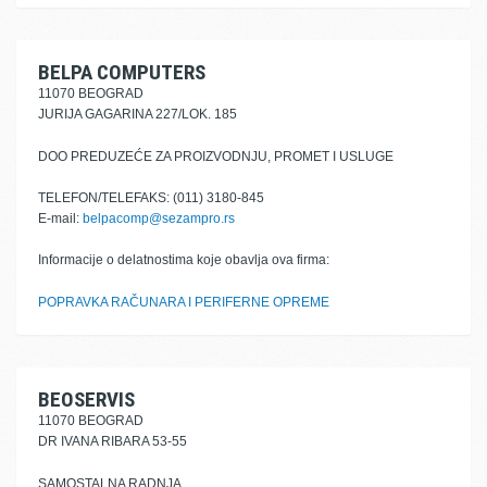
BELPA COMPUTERS
11070 BEOGRAD
JURIJA GAGARINA 227/LOK. 185
DOO PREDUZEĆE ZA PROIZVODNJU, PROMET I USLUGE
TELEFON/TELEFAKS: (011) 3180-845
E-mail:
belpacomp@sezampro.rs
Informacije o delatnostima koje obavlja ova firma:
POPRAVKA RAČUNARA I PERIFERNE OPREME
BEOSERVIS
11070 BEOGRAD
DR IVANA RIBARA 53-55
SAMOSTALNA RADNJA