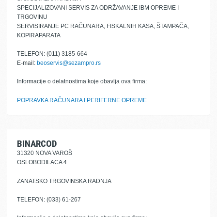
SPECIJALIZOVANI SERVIS ZA ODRŽAVANJE IBM OPREME I
TRGOVINU
SERVISIRANJE PC RAČUNARA, FISKALNIH KASA, ŠTAMPAČA,
KOPIRAPARATA
TELEFON: (011) 3185-664
E-mail:
beoservis@sezampro.rs
Informacije o delatnostima koje obavlja ova firma:
POPRAVKA RAČUNARA I PERIFERNE OPREME
BINARCOD
31320 NOVA VAROŠ
OSLOBODILACA 4
ZANATSKO TRGOVINSKA RADNJA
TELEFON: (033) 61-267