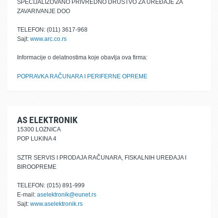
SPECIJALIZOVANO PRIVREDNO DRUŠTVO ZA UREĐAJE ZA
ZAVARIVANJE DOO
TELEFON: (011) 3617-968
Sajt:
www.arc.co.rs
Informacije o delatnostima koje obavlja ova firma:
POPRAVKA RAČUNARA I PERIFERNE OPREME
AS ELEKTRONIK
15300 LOZNICA
POP LUKINA 4
SZTR SERVIS I PRODAJA RAČUNARA, FISKALNIH UREĐAJA I
BIROOPREME
TELEFON: (015) 891-999
E-mail:
aselektronik@eunet.rs
Sajt:
www.aselektronik.rs