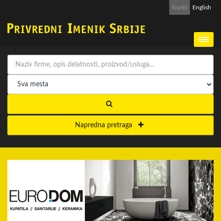
Srpski
English
Napredna pretraga