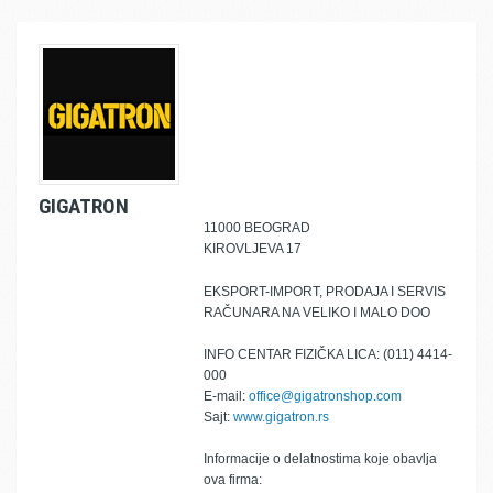
GIGATRON
11000 BEOGRAD
KIROVLJEVA 17
EKSPORT-IMPORT, PRODAJA I SERVIS
RAČUNARA NA VELIKO I MALO DOO
INFO CENTAR FIZIČKA LICA: (011) 4414-
000
E-mail:
office@gigatronshop.com
Sajt:
www.gigatron.rs
Informacije o delatnostima koje obavlja
ova firma: