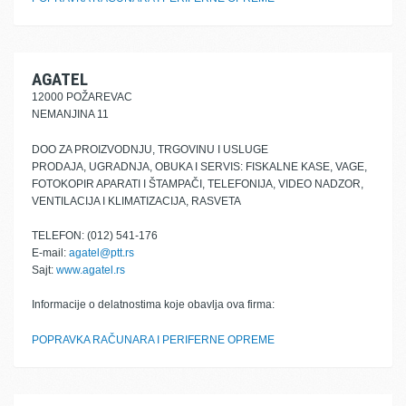
AGATEL
12000 POŽAREVAC
NEMANJINA 11
DOO ZA PROIZVODNJU, TRGOVINU I USLUGE
PRODAJA, UGRADNJA, OBUKA I SERVIS: FISKALNE KASE, VAGE,
FOTOKOPIR APARATI I ŠTAMPAČI, TELEFONIJA, VIDEO NADZOR,
VENTILACIJA I KLIMATIZACIJA, RASVETA
TELEFON: (012) 541-176
E-mail:
agatel@ptt.rs
Sajt:
www.agatel.rs
Informacije o delatnostima koje obavlja ova firma:
POPRAVKA RAČUNARA I PERIFERNE OPREME