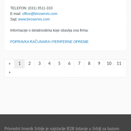
TELEFON: (031) 3511-333
E-mail:
office@biroservis.com
Sajt:
www.biroservis.com
Informacije o delatnostima koje obavlja ova firma:
POPRAVKA RAČUNARA I PERIFERNE OPREME
«
1
2
3
4
5
6
7
8
9
10
11
»
Privredni Imenik Srbije je najstarije B2B izdanje u Srbiji sa bazom