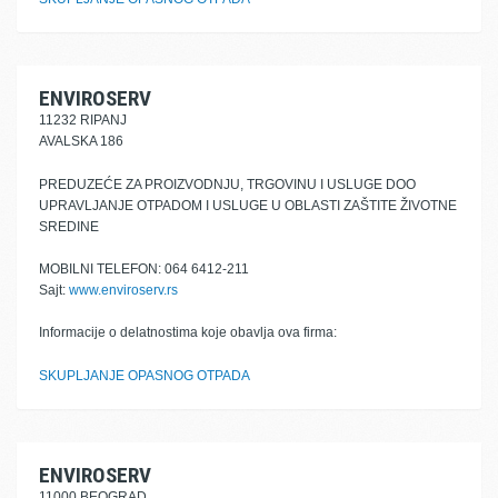
ENVIROSERV
11232 RIPANJ
AVALSKA 186
PREDUZEĆE ZA PROIZVODNJU, TRGOVINU I USLUGE DOO
UPRAVLJANJE OTPADOM I USLUGE U OBLASTI ZAŠTITE ŽIVOTNE
SREDINE
MOBILNI TELEFON: 064 6412-211
Sajt:
www.enviroserv.rs
Informacije o delatnostima koje obavlja ova firma:
SKUPLJANJE OPASNOG OTPADA
ENVIROSERV
11000 BEOGRAD