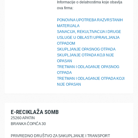
Informacije o delatnostima koje obavlja
ova firma:
PONOVNA UPOTREBA RAZVRSTANIH
MATERIJALA
SANACIJA, REKULTIVACIJA I DRUGE
USLUGE U OBLASTI UPRAVLJANJA
OTPADOM
SKUPLJANJE OPASNOG OTPADA
SKUPLJANJE OTPADA KOJI NIJE
OPASAN
TRETMAN I ODLAGANJE OPASNOG
OTPADA
TRETMAN I ODLAGANJE OTPADA KOJI
NIJE OPASAN
E-RECIKLAŽA SOMB
25260 APATIN
BRANKA ĆOPIĆA 30
PRIVREDNO DRUŠTVO ZA SAKUPLJANJE I TRANSPORT