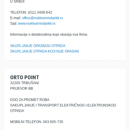
U SRBIJI
TELEFON: (011) 3408-642
E-mail:
office@nuklearniobjekti.rs
Sajt:
www.nuklearniobjekti.rs
Informacije o delatnostima koje obavlja ova firma:
SKUPLJANJE OPASNOG OTPADA
SKUPLJANJE OTPADA KOJI NIJE OPASAN
ORTO POINT
32205 TRBUŠANI
PRIJEVOR BB
DOO ZA PROMET ROBA
SAKUPLJANJE I TRANSPORT ELEKTRIČNOG I ELEKTRONSKOG
OTPADA
MOBILNI TELEFON: 063 605-735