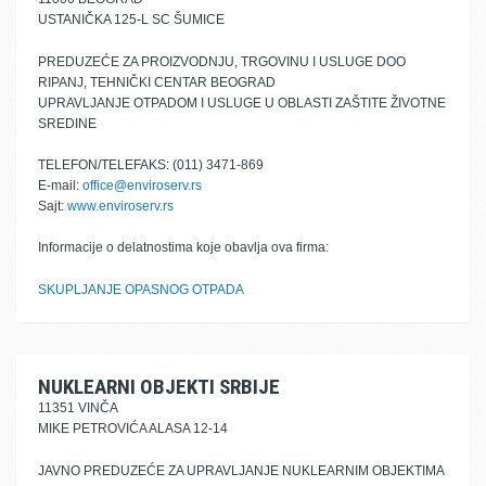
USTANIČKA 125-L SC ŠUMICE
PREDUZEĆE ZA PROIZVODNJU, TRGOVINU I USLUGE DOO
RIPANJ, TEHNIČKI CENTAR BEOGRAD
UPRAVLJANJE OTPADOM I USLUGE U OBLASTI ZAŠTITE ŽIVOTNE
SREDINE
TELEFON/TELEFAKS: (011) 3471-869
E-mail:
office@enviroserv.rs
Sajt:
www.enviroserv.rs
Informacije o delatnostima koje obavlja ova firma:
SKUPLJANJE OPASNOG OTPADA
NUKLEARNI OBJEKTI SRBIJE
11351 VINČA
MIKE PETROVIĆA ALASA 12-14
JAVNO PREDUZEĆE ZA UPRAVLJANJE NUKLEARNIM OBJEKTIMA