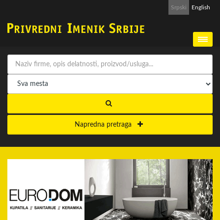
Srpski
English
Napredna pretraga