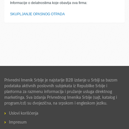
Informacije o delatnostima koje obavlja ova firma:
SKUPLJANJE OPASNOG OTPADA
Privredni Imenik Srbije je najstarije B2B izdanje u Srbiji sa bazom
podataka aktivnih poslovnih subjekata iz Republike Srbije i
platforma za razmenu informacija i pružanje usluga direktnog
marketinga. Sva izdanja Privrednog Imenika Srbije (sajt, katalog i
program/cd) su dvojezična, na srpskom i engleskom jeziku.
Uslovi korišćenja
Impresum