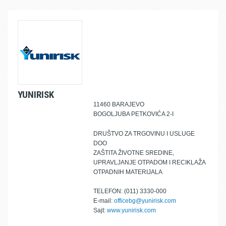
YUNIRISK
11460 BARAJEVO
BOGOLJUBA PETKOVIĆA 2-I
DRUŠTVO ZA TRGOVINU I USLUGE
DOO
ZAŠTITA ŽIVOTNE SREDINE,
UPRAVLJANJE OTPADOM I RECIKLAŽA
OTPADNIH MATERIJALA
TELEFON: (011) 3330-000
E-mail:
officebg@yunirisk.com
Sajt:
www.yunirisk.com