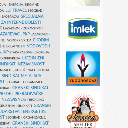
IJA - ENERGIJA, SIROVINE I
LUI TRAVEL
EDA
BEOGRAD -
SPECIJALNA
I SAOBRAĆAJ
 ZA INTERNE BOLESTI
C
LAZAREVAC - ZDRAVSTVO I
LAZAREVAC JPKP
LAZAREVAC -
EKODIM
VINE I VODOPRIVREDA
VODOVOD I
UŽNE DELATNOSTI
 JKP
STARA PAZOVA - ENERGIJA,
UJEDINJENI
VODOPRIVREDA
INDIKATI NEZAVISNOST
IZACIJE, UDRUŽENJA I SINDIKATI
 SINDIKAT METALACA
ST
BEOGRAD - ORGANIZACIJE,
GRANSKI SINDIKAT
NDIKATI
VREDE I PRERAĐIVAČKE
E NEZAVISNOST
BEOGRAD -
GRANSKI
DRUŽENJA I SINDIKATI
UDARSTVA I ENERGETIKE
ST
BEOGRAD - ORGANIZACIJE,
GRANSKI SINDIKAT
NDIKATI