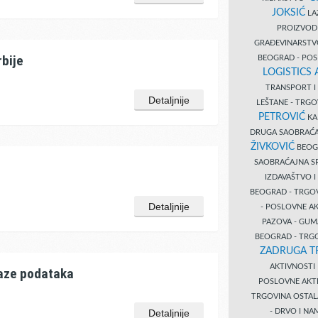
JOKSIĆ
LAZ
PROIZVO
GRAĐEVINARST
rbije
BEOGRAD - PO
LOGISTICS
TRANSPORT 
Detaljnije
LEŠTANE - TRG
PETROVIĆ
KA
DRUGA SAOBRAĆ
ŽIVKOVIĆ
BEOGR
SAOBRAĆAJNA S
IZDAVAŠTVO 
BEOGRAD - TRGO
Detaljnije
- POSLOVNE A
PAZOVA - GUM
BEOGRAD - TRG
ZADRUGA T
AKTIVNOST
baze podataka
POSLOVNE AKT
TRGOVINA OSTA
- DRVO I N
Detaljnije