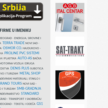
FIRME U IMENIKU
EOGRAD - ENERGIJA, SIROVINE I
TERRA TRADE
DA
NOVI SAD -
OSMOR CO.
KA
HAJDUKOVO -
PROLINE PVC SISTEMI
IKA
AUTO-AS
A I PLASTIKA
BAČKA
MOTORNA VOZILA I DRUGA
DENIS PLUS
REDSTVA
SUBOTICA
METAL SHOP
TVO I TURIZAM
ĐEVINSKI MATERIJALI, STAKLO I
RAND TOURS
NOVI SAD -
SMB-GRADNJA
O I TURIZAM
STANDARD
GRAĐEVINARSTVO
RAD - TRANSPORT I SAOBRAĆAJ
GS1
EOGRAD - TEKSTIL I ODEĆA