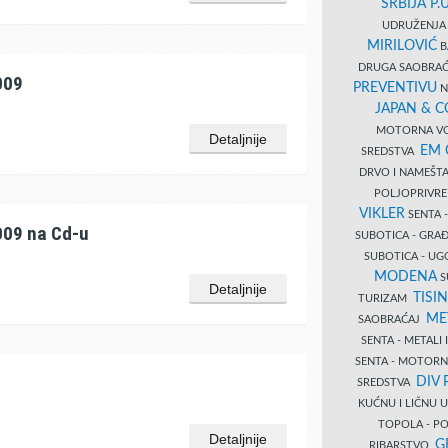
SRBIJA P.U
UDRUŽENJA 
MIRILOVIĆ
B
DRUGA SAOBRAĆ
009
PREVENTIVU
N
JAPAN & 
MOTORNA VO
Detaljnije
EM
SREDSTVA
DRVO I NAMEŠT
POLJOPRIVRE
VIKLER
SENTA 
009 na Cd-u
SUBOTICA - GR
SUBOTICA - UG
MODENA
S
Detaljnije
TISI
TURIZAM
ME
SAOBRAĆAJ
SENTA - METALI
SENTA - MOTORN
DIV 
SREDSTVA
KUĆNU I LIČNU
TOPOLA - PO
Detaljnije
G
RIBARSTVO