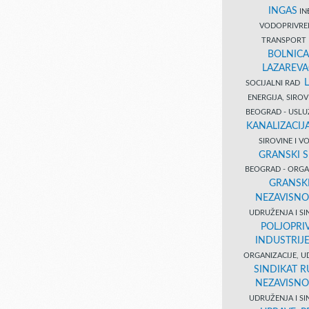
INGAS
INĐ
VODOPRIVR
TRANSPORT 
BOLNICA
LAZAREVA
SOCIJALNI RAD
ENERGIJA, SIRO
BEOGRAD - USL
KANALIZACIJA
SIROVINE I 
GRANSKI S
BEOGRAD - ORGAN
GRANSKI
NEZAVISNO
UDRUŽENJA I SI
POLJOPRI
INDUSTRIJ
ORGANIZACIJE, U
SINDIKAT R
NEZAVISNO
UDRUŽENJA I SI