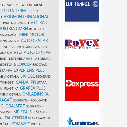
AREVAC - METALI I METALNI
DELTA TERM
DI
SURČIN -
AXIOM INTERNATIONAL
VO
VTG RAIL
SLOVNE AKTIVNOSTI
 AUSTRIA GMBH
BEOGRAD -
MINI MOTOR
I SAOBRAĆAJ
AUTO CENTAR
OVINA OSTALA
LUĐERICA - MOTORNA VOZILA I
AUTO CENTAR
AJNA SREDSTVA
AD - MOTORNA VOZILA I DRUGA
BEOKOLP
REDSTVA
BEOGRAD -
EXPERIENS PLUS
I ŠTAMPA
SAFEGE
VINA OSTALA
BEOGRAD
SANJA IPPI
KTIVNOSTI
STARA
GRAPEX PLUS
A I PLASTIKA
OMLADINSKA
OVINA OSTALA
RAGAČ
BEOGRAD - POSLOVNE
GLOBALSERT
I
BEOGRAD -
MF SEALS
IVNOSTI
LEŠTANE -
ITAL CENTAR
LA
STARA PAZOVA
KOMAZEC
AMEŠTAJ
INĐIJA -