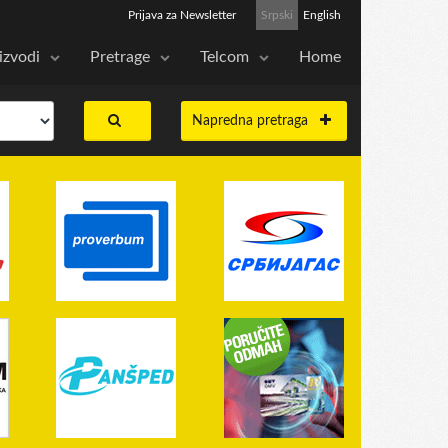
Prijava za Newsletter
Srpski
English
izvodi
Pretrage
Telcom
Home
Napredna pretraga