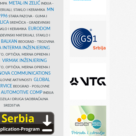
METAL-IN ZELIĆ
TAMPA
INĐIJA -
MN
ERIJALI, STAKLO I KERAMIKA
1996
STARA PAZOVA - GUMA I
LICA
SREMČICA - GRAĐEVINSKI
EURODOM
TAKLO I KERAMIKA
EVINSKI MATERIJALI, STAKLO I
 BALKAN
BEOGRAD - TRGOVINA
 INTERMA INŽENJERING
TO, OPTIČKA, MERNA OPREMA I
VIRMAK INŽENJERING
I
TO, OPTIČKA, MERNA OPREMA I
NOVA COMMUNICATIONS
GLOBAL
SLOVNE AKTIVNOSTI
RVICE
BEOGRAD - POSLOVNE
B AUTOMOTIVE COMP
INĐIJA
OZILA I DRUGA SAOBRAĆAJNA
SREDSTVA