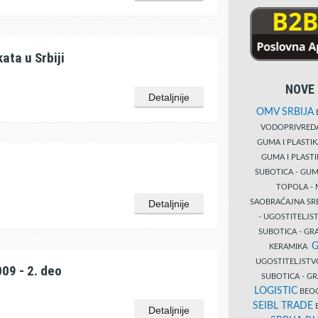
ata u Srbiji
NOVE 
Detaljnije
OMV SRBIJA
B
VODOPRIVRE
GUMA I PLASTI
GUMA I PLAST
SUBOTICA - GUM
TOPOLA - 
SAOBRAĆAJNA S
Detaljnije
- UGOSTITELJS
SUBOTICA - GRA
G
KERAMIKA
UGOSTITELJSTV
09 - 2. deo
SUBOTICA - 
LOGISTIC
BEOG
SEIBL TRADE
B
Detaljnije