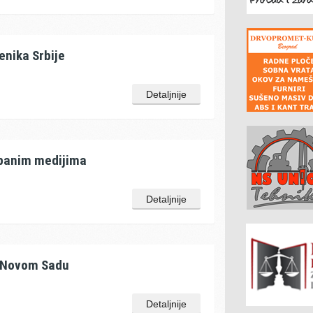
enika Srbije
Detaljnije
mpanim medijima
Detaljnije
u Novom Sadu
Detaljnije