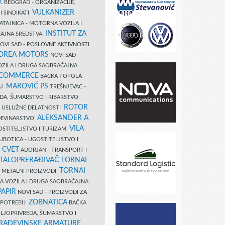
.
BEOGRAD - ORGANIZACIJE,
VULKANIZER
I SINDIKATI
ATAJNICA - MOTORNA VOZILA I
INSTITUT ZA
AJNA SREDSTVA
OVI SAD - POSLOVNE AKTIVNOSTI
COREA MOTORS
NOVI SAD -
ZILA I DRUGA SAOBRAĆAJNA
 COMMERCE
BAČKA TOPOLA -
MAROVIĆ PS
AJ
TREŠNJEVAC -
DA, ŠUMARSTVO I RIBARSTVO
ROTOR
- USLUŽNE DELATNOSTI
ALEKSANDER A
AĐEVINARSTVO
VILA
OSTITELJSTVO I TURIZAM
UBOTICA - UGOSTITELJSTVO I
N CVET
ADORJAN - TRANSPORT I
TALOPRERAĐIVAČ TORNAI
TORNAI
 I METALNI PROIZVODI
A VOZILA I DRUGA SAOBRAĆAJNA
PAPIR
NOVI SAD - PROIZVODI ZA
ZOBNATICA
 UPOTREBU
BAČKA
LJOPRIVREDA, ŠUMARSTVO I
RAĐEVINSKE ARMATURE