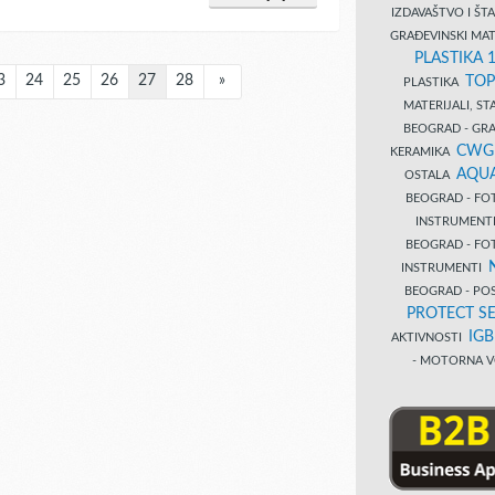
IZDAVAŠTVO I Š
GRAĐEVINSKI MAT
PLASTIKA 
3
24
25
26
27
28
»
TOP
PLASTIKA
MATERIJALI, S
BEOGRAD - GRAĐ
CWG
KERAMIKA
AQUA
OSTALA
BEOGRAD - FO
INSTRUMENT
BEOGRAD - FO
INSTRUMENTI
BEOGRAD - PO
PROTECT SE
IG
AKTIVNOSTI
- MOTORNA V