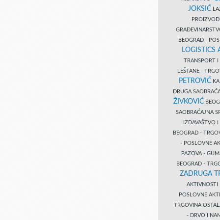
JOKSIĆ
LAZ
PROIZVO
GRAĐEVINARST
BEOGRAD - PO
LOGISTICS
TRANSPORT 
LEŠTANE - TRG
PETROVIĆ
KA
DRUGA SAOBRAĆ
ŽIVKOVIĆ
BEOGR
SAOBRAĆAJNA S
IZDAVAŠTVO 
BEOGRAD - TRGO
- POSLOVNE A
PAZOVA - GUM
BEOGRAD - TRG
ZADRUGA T
AKTIVNOST
POSLOVNE AKT
TRGOVINA OSTA
- DRVO I N