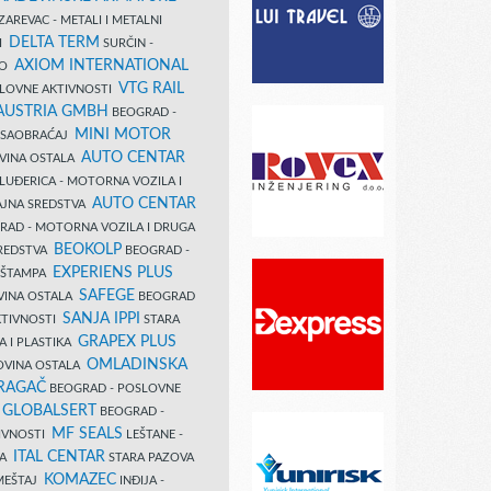
AREVAC - METALI I METALNI
DELTA TERM
DI
SURČIN -
AXIOM INTERNATIONAL
VO
VTG RAIL
SLOVNE AKTIVNOSTI
 AUSTRIA GMBH
BEOGRAD -
MINI MOTOR
I SAOBRAĆAJ
AUTO CENTAR
OVINA OSTALA
LUĐERICA - MOTORNA VOZILA I
AUTO CENTAR
AJNA SREDSTVA
AD - MOTORNA VOZILA I DRUGA
BEOKOLP
REDSTVA
BEOGRAD -
EXPERIENS PLUS
I ŠTAMPA
SAFEGE
VINA OSTALA
BEOGRAD
SANJA IPPI
KTIVNOSTI
STARA
GRAPEX PLUS
A I PLASTIKA
OMLADINSKA
OVINA OSTALA
RAGAČ
BEOGRAD - POSLOVNE
GLOBALSERT
I
BEOGRAD -
MF SEALS
IVNOSTI
LEŠTANE -
ITAL CENTAR
LA
STARA PAZOVA
KOMAZEC
AMEŠTAJ
INĐIJA -