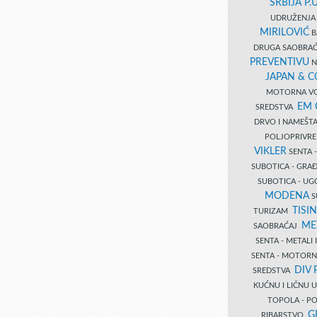
SRBIJA P.U
UDRUŽENJA 
MIRILOVIĆ
B
DRUGA SAOBRAĆ
PREVENTIVU
N
JAPAN & 
MOTORNA VO
EM
SREDSTVA
DRVO I NAMEŠT
POLJOPRIVRE
VIKLER
SENTA 
SUBOTICA - GR
SUBOTICA - UG
MODENA
S
TISI
TURIZAM
ME
SAOBRAĆAJ
SENTA - METALI
SENTA - MOTORN
DIV 
SREDSTVA
KUĆNU I LIČNU
TOPOLA - PO
G
RIBARSTVO