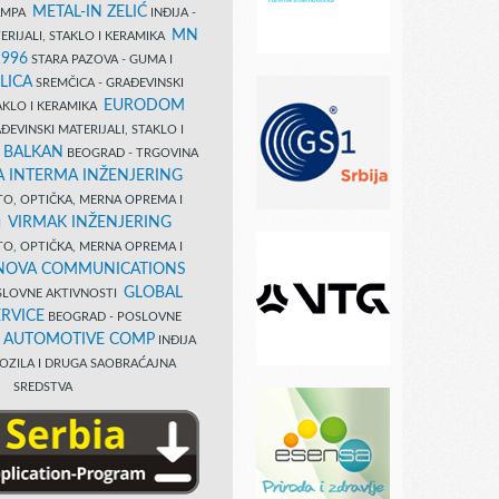
METAL-IN ZELIĆ
TAMPA
INĐIJA -
MN
ERIJALI, STAKLO I KERAMIKA
1996
STARA PAZOVA - GUMA I
LICA
SREMČICA - GRAĐEVINSKI
EURODOM
TAKLO I KERAMIKA
EVINSKI MATERIJALI, STAKLO I
 BALKAN
BEOGRAD - TRGOVINA
 INTERMA INŽENJERING
TO, OPTIČKA, MERNA OPREMA I
VIRMAK INŽENJERING
I
TO, OPTIČKA, MERNA OPREMA I
NOVA COMMUNICATIONS
GLOBAL
SLOVNE AKTIVNOSTI
RVICE
BEOGRAD - POSLOVNE
B AUTOMOTIVE COMP
INĐIJA
OZILA I DRUGA SAOBRAĆAJNA
SREDSTVA