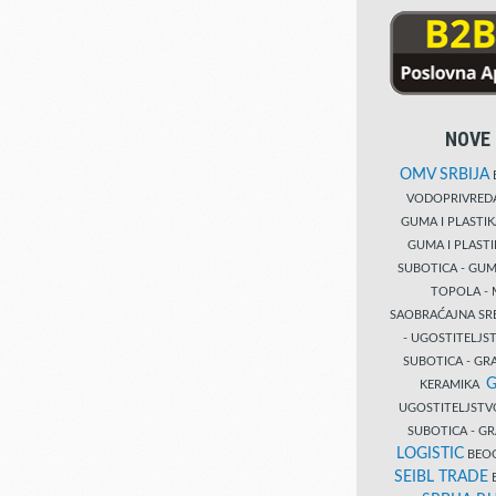
NOVE 
OMV SRBIJA
B
VODOPRIVRE
GUMA I PLASTI
GUMA I PLAST
SUBOTICA - GUM
TOPOLA - 
SAOBRAĆAJNA S
- UGOSTITELJS
SUBOTICA - GRA
G
KERAMIKA
UGOSTITELJSTV
SUBOTICA - 
LOGISTIC
BEOG
SEIBL TRADE
B