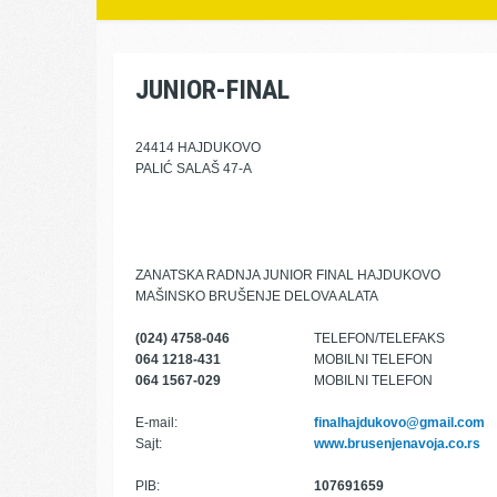
JUNIOR-FINAL
24414 HAJDUKOVO
PALIĆ SALAŠ 47-A
ZANATSKA RADNJA JUNIOR FINAL HAJDUKOVO
MAŠINSKO BRUŠENJE DELOVA ALATA
(024) 4758-046
TELEFON/TELEFAKS
064 1218-431
MOBILNI TELEFON
064 1567-029
MOBILNI TELEFON
E-mail:
finalhajdukovo@gmail.com
Sajt:
www.brusenjenavoja.co.rs
PIB:
107691659