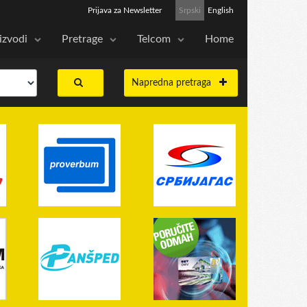
Prijava za Newsletter
Srpski
English
izvodi
Pretrage
Telcom
Home
Napredna pretraga