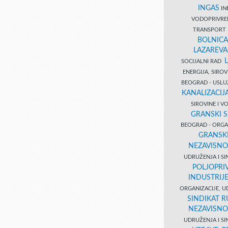
INGAS
INĐ
VODOPRIVR
TRANSPORT 
BOLNICA
LAZAREVA
SOCIJALNI RAD
ENERGIJA, SIRO
BEOGRAD - USL
KANALIZACIJA
SIROVINE I 
GRANSKI S
BEOGRAD - ORGAN
GRANSKI
NEZAVISNO
UDRUŽENJA I SI
POLJOPRI
INDUSTRIJ
ORGANIZACIJE, U
SINDIKAT R
NEZAVISNO
UDRUŽENJA I SI