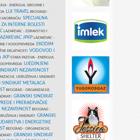
IJA - ENERGIJA, SIROVINE I
LUI TRAVEL
EDA
BEOGRAD -
SPECIJALNA
I SAOBRAĆAJ
 ZA INTERNE BOLESTI
C
LAZAREVAC - ZDRAVSTVO I
LAZAREVAC JPKP
LAZAREVAC -
EKODIM
VINE I VODOPRIVREDA
VODOVOD I
UŽNE DELATNOSTI
 JKP
STARA PAZOVA - ENERGIJA,
UJEDINJENI
VODOPRIVREDA
INDIKATI NEZAVISNOST
IZACIJE, UDRUŽENJA I SINDIKATI
 SINDIKAT METALACA
ST
BEOGRAD - ORGANIZACIJE,
GRANSKI SINDIKAT
NDIKATI
VREDE I PRERAĐIVAČKE
E NEZAVISNOST
BEOGRAD -
GRANSKI
DRUŽENJA I SINDIKATI
UDARSTVA I ENERGETIKE
ST
BEOGRAD - ORGANIZACIJE,
GRANSKI SINDIKAT
NDIKATI