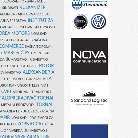
.
BEOGRAD - ORGANIZACIJE,
VULKANIZER
I SINDIKATI
ATAJNICA - MOTORNA VOZILA I
INSTITUT ZA
AJNA SREDSTVA
OVI SAD - POSLOVNE AKTIVNOSTI
COREA MOTORS
NOVI SAD -
ZILA I DRUGA SAOBRAĆAJNA
 COMMERCE
BAČKA TOPOLA -
MAROVIĆ PS
AJ
TREŠNJEVAC -
DA, ŠUMARSTVO I RIBARSTVO
ROTOR
- USLUŽNE DELATNOSTI
ALEKSANDER A
AĐEVINARSTVO
VILA
OSTITELJSTVO I TURIZAM
UBOTICA - UGOSTITELJSTVO I
N CVET
ADORJAN - TRANSPORT I
TALOPRERAĐIVAČ TORNAI
TORNAI
 I METALNI PROIZVODI
A VOZILA I DRUGA SAOBRAĆAJNA
PAPIR
NOVI SAD - PROIZVODI ZA
ZOBNATICA
 UPOTREBU
BAČKA
LJOPRIVREDA, ŠUMARSTVO I
RAĐEVINSKE ARMATURE