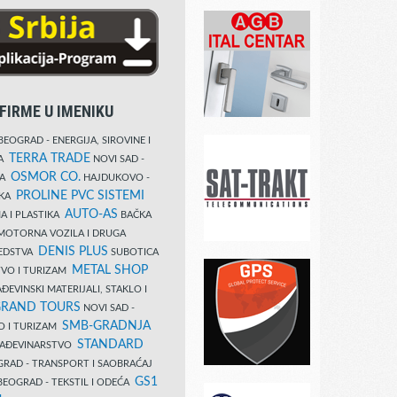
FIRME U IMENIKU
EOGRAD - ENERGIJA, SIROVINE I
TERRA TRADE
DA
NOVI SAD -
OSMOR CO.
KA
HAJDUKOVO -
PROLINE PVC SISTEMI
IKA
AUTO-AS
A I PLASTIKA
BAČKA
MOTORNA VOZILA I DRUGA
DENIS PLUS
REDSTVA
SUBOTICA
METAL SHOP
TVO I TURIZAM
ĐEVINSKI MATERIJALI, STAKLO I
RAND TOURS
NOVI SAD -
SMB-GRADNJA
O I TURIZAM
STANDARD
GRAĐEVINARSTVO
RAD - TRANSPORT I SAOBRAĆAJ
GS1
EOGRAD - TEKSTIL I ODEĆA