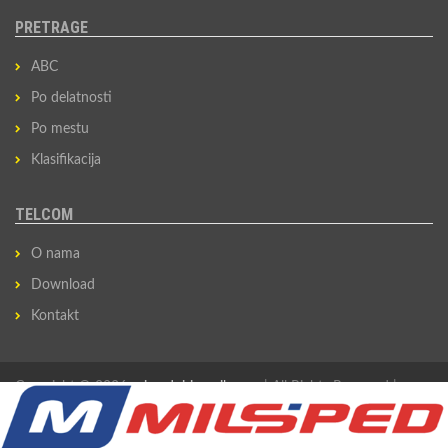
PRETRAGE
ABC
Po delatnosti
Po mestu
Klasifikacija
TELCOM
O nama
Download
Kontakt
Copyright © 2026
privredni-imenik.com
| All Rights Reserved |
Izradio
Sovan