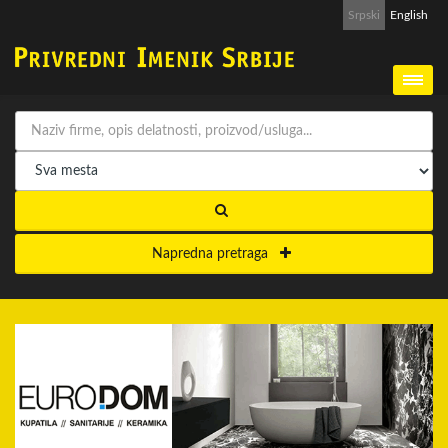
Srpski
English
Napredna pretraga