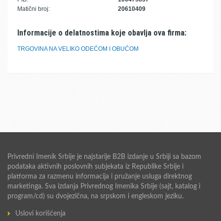
Matični broj:
20610409
Informacije o delatnostima koje obavlja ova firma:
TRGOVINA NA VELIKO ODEĆOM I OBUĆOM
Privredni Imenik Srbije je najstarije B2B izdanje u Srbiji sa bazom
podataka aktivnih poslovnih subjekata iz Republike Srbije i
platforma za razmenu informacija i pružanje usluga direktnog
marketinga. Sva izdanja Privrednog Imenika Srbije (sajt, katalog i
program/cd) su dvojezična, na srpskom i engleskom jeziku.
Uslovi korišćenja