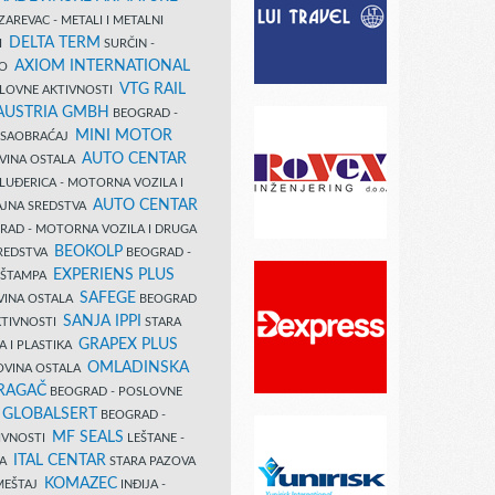
AREVAC - METALI I METALNI
DELTA TERM
DI
SURČIN -
AXIOM INTERNATIONAL
VO
VTG RAIL
SLOVNE AKTIVNOSTI
 AUSTRIA GMBH
BEOGRAD -
MINI MOTOR
I SAOBRAĆAJ
AUTO CENTAR
OVINA OSTALA
LUĐERICA - MOTORNA VOZILA I
AUTO CENTAR
AJNA SREDSTVA
AD - MOTORNA VOZILA I DRUGA
BEOKOLP
REDSTVA
BEOGRAD -
EXPERIENS PLUS
I ŠTAMPA
SAFEGE
VINA OSTALA
BEOGRAD
SANJA IPPI
KTIVNOSTI
STARA
GRAPEX PLUS
A I PLASTIKA
OMLADINSKA
OVINA OSTALA
RAGAČ
BEOGRAD - POSLOVNE
GLOBALSERT
I
BEOGRAD -
MF SEALS
IVNOSTI
LEŠTANE -
ITAL CENTAR
LA
STARA PAZOVA
KOMAZEC
AMEŠTAJ
INĐIJA -