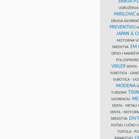
SRBIJA P.U
UDRUŽENJA 
MIRILOVIĆ
B
DRUGA SAOBRAĆ
PREVENTIVU
N
JAPAN & 
MOTORNA VO
EM
SREDSTVA
DRVO I NAMEŠT
POLJOPRIVRE
VIKLER
SENTA 
SUBOTICA - GR
SUBOTICA - UG
MODENA
S
TISI
TURIZAM
ME
SAOBRAĆAJ
SENTA - METALI
SENTA - MOTORN
DIV 
SREDSTVA
KUĆNU I LIČNU
TOPOLA - PO
G
RIBARSTVO