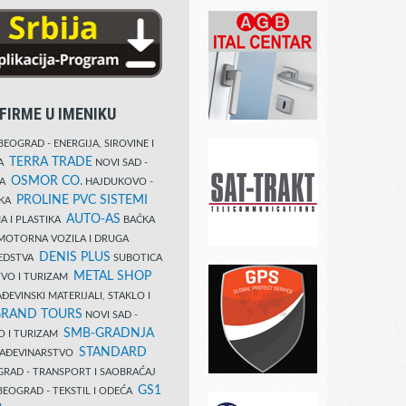
FIRME U IMENIKU
EOGRAD - ENERGIJA, SIROVINE I
TERRA TRADE
DA
NOVI SAD -
OSMOR CO.
KA
HAJDUKOVO -
PROLINE PVC SISTEMI
IKA
AUTO-AS
A I PLASTIKA
BAČKA
MOTORNA VOZILA I DRUGA
DENIS PLUS
REDSTVA
SUBOTICA
METAL SHOP
TVO I TURIZAM
ĐEVINSKI MATERIJALI, STAKLO I
RAND TOURS
NOVI SAD -
SMB-GRADNJA
O I TURIZAM
STANDARD
GRAĐEVINARSTVO
RAD - TRANSPORT I SAOBRAĆAJ
GS1
EOGRAD - TEKSTIL I ODEĆA