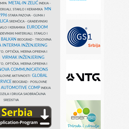
METAL-IN ZELIĆ
TAMPA
INĐIJA -
MN
ERIJALI, STAKLO I KERAMIKA
1996
STARA PAZOVA - GUMA I
LICA
SREMČICA - GRAĐEVINSKI
EURODOM
TAKLO I KERAMIKA
EVINSKI MATERIJALI, STAKLO I
 BALKAN
BEOGRAD - TRGOVINA
 INTERMA INŽENJERING
TO, OPTIČKA, MERNA OPREMA I
VIRMAK INŽENJERING
I
TO, OPTIČKA, MERNA OPREMA I
NOVA COMMUNICATIONS
GLOBAL
SLOVNE AKTIVNOSTI
RVICE
BEOGRAD - POSLOVNE
B AUTOMOTIVE COMP
INĐIJA
OZILA I DRUGA SAOBRAĆAJNA
SREDSTVA