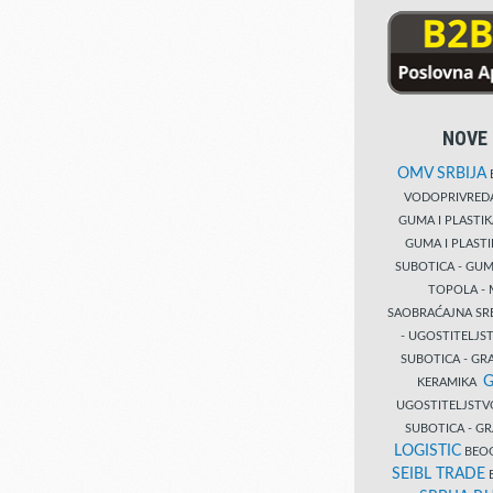
NOVE 
OMV SRBIJA
B
VODOPRIVRE
GUMA I PLASTI
GUMA I PLAST
SUBOTICA - GUM
TOPOLA - 
SAOBRAĆAJNA S
- UGOSTITELJS
SUBOTICA - GRA
G
KERAMIKA
UGOSTITELJSTV
SUBOTICA - 
LOGISTIC
BEOG
SEIBL TRADE
B