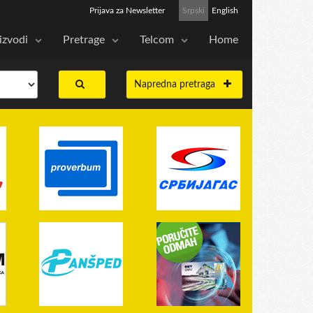
Prijava za Newsletter
Srpski
English
izvodi
Pretrage
Telcom
Home
Napredna pretraga