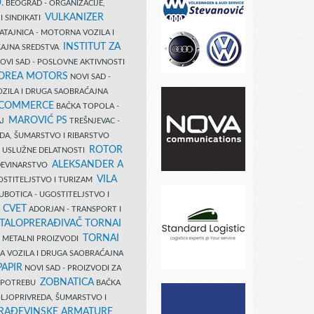
.
BEOGRAD - ORGANIZACIJE,
VULKANIZER
I SINDIKATI
ATAJNICA - MOTORNA VOZILA I
INSTITUT ZA
AJNA SREDSTVA
OVI SAD - POSLOVNE AKTIVNOSTI
COREA MOTORS
NOVI SAD -
ZILA I DRUGA SAOBRAĆAJNA
 COMMERCE
BAČKA TOPOLA -
MAROVIĆ PS
AJ
TREŠNJEVAC -
DA, ŠUMARSTVO I RIBARSTVO
ROTOR
- USLUŽNE DELATNOSTI
ALEKSANDER A
AĐEVINARSTVO
VILA
OSTITELJSTVO I TURIZAM
UBOTICA - UGOSTITELJSTVO I
N CVET
ADORJAN - TRANSPORT I
TALOPRERAĐIVAČ TORNAI
TORNAI
 I METALNI PROIZVODI
A VOZILA I DRUGA SAOBRAĆAJNA
PAPIR
NOVI SAD - PROIZVODI ZA
ZOBNATICA
 UPOTREBU
BAČKA
LJOPRIVREDA, ŠUMARSTVO I
RAĐEVINSKE ARMATURE