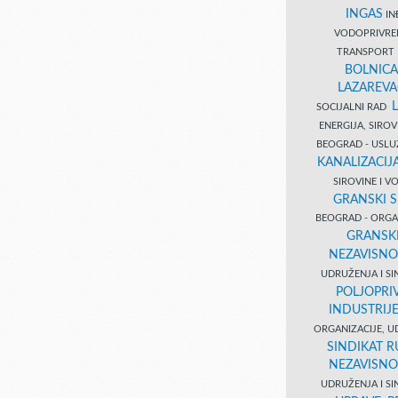
INGAS
INĐ
VODOPRIVR
TRANSPORT 
BOLNICA
LAZAREVA
SOCIJALNI RAD
ENERGIJA, SIRO
BEOGRAD - USL
KANALIZACIJA
SIROVINE I 
GRANSKI S
BEOGRAD - ORGAN
GRANSKI
NEZAVISNO
UDRUŽENJA I SI
POLJOPRI
INDUSTRIJ
ORGANIZACIJE, U
SINDIKAT R
NEZAVISNO
UDRUŽENJA I SI