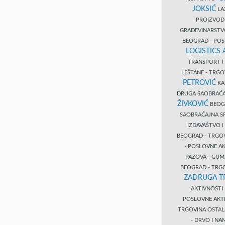
JOKSIĆ
LAZ
PROIZVO
GRAĐEVINARST
BEOGRAD - PO
LOGISTICS
TRANSPORT 
LEŠTANE - TRG
PETROVIĆ
KA
DRUGA SAOBRAĆ
ŽIVKOVIĆ
BEOGR
SAOBRAĆAJNA S
IZDAVAŠTVO 
BEOGRAD - TRGO
- POSLOVNE A
PAZOVA - GUM
BEOGRAD - TRG
ZADRUGA T
AKTIVNOST
POSLOVNE AKT
TRGOVINA OSTA
- DRVO I N