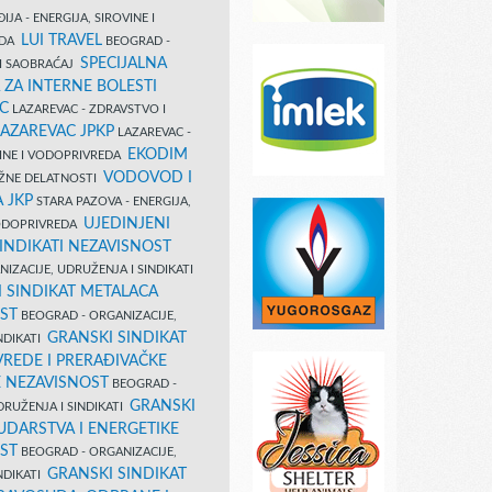
IJA - ENERGIJA, SIROVINE I
LUI TRAVEL
EDA
BEOGRAD -
SPECIJALNA
I SAOBRAĆAJ
 ZA INTERNE BOLESTI
C
LAZAREVAC - ZDRAVSTVO I
LAZAREVAC JPKP
LAZAREVAC -
EKODIM
VINE I VODOPRIVREDA
VODOVOD I
UŽNE DELATNOSTI
 JKP
STARA PAZOVA - ENERGIJA,
UJEDINJENI
VODOPRIVREDA
INDIKATI NEZAVISNOST
IZACIJE, UDRUŽENJA I SINDIKATI
 SINDIKAT METALACA
ST
BEOGRAD - ORGANIZACIJE,
GRANSKI SINDIKAT
NDIKATI
VREDE I PRERAĐIVAČKE
E NEZAVISNOST
BEOGRAD -
GRANSKI
DRUŽENJA I SINDIKATI
UDARSTVA I ENERGETIKE
ST
BEOGRAD - ORGANIZACIJE,
GRANSKI SINDIKAT
NDIKATI