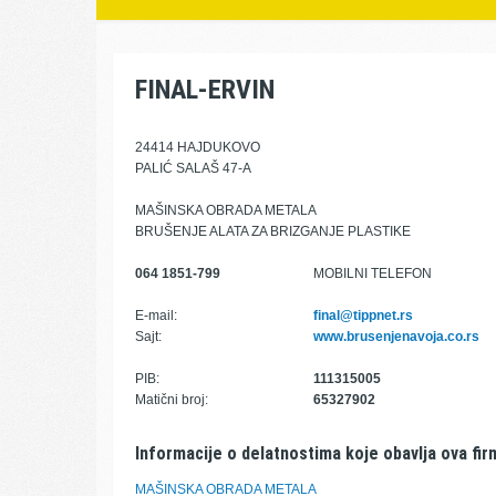
FINAL-ERVIN
24414 HAJDUKOVO
PALIĆ SALAŠ 47-A
MAŠINSKA OBRADA METALA
BRUŠENJE ALATA ZA BRIZGANJE PLASTIKE
064 1851-799
MOBILNI TELEFON
E-mail:
final@tippnet.rs
Sajt:
www.brusenjenavoja.co.rs
PIB:
111315005
Matični broj:
65327902
Informacije o delatnostima koje obavlja ova fir
MAŠINSKA OBRADA METALA