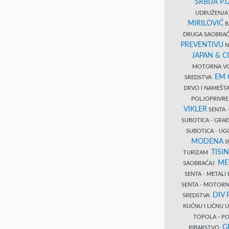
SRBIJA P.U
UDRUŽENJA 
MIRILOVIĆ
B
DRUGA SAOBRAĆ
PREVENTIVU
N
JAPAN & 
MOTORNA VO
EM
SREDSTVA
DRVO I NAMEŠT
POLJOPRIVRE
VIKLER
SENTA 
SUBOTICA - GR
SUBOTICA - UG
MODENA
S
TISI
TURIZAM
ME
SAOBRAĆAJ
SENTA - METALI
SENTA - MOTORN
DIV 
SREDSTVA
KUĆNU I LIČNU
TOPOLA - PO
G
RIBARSTVO