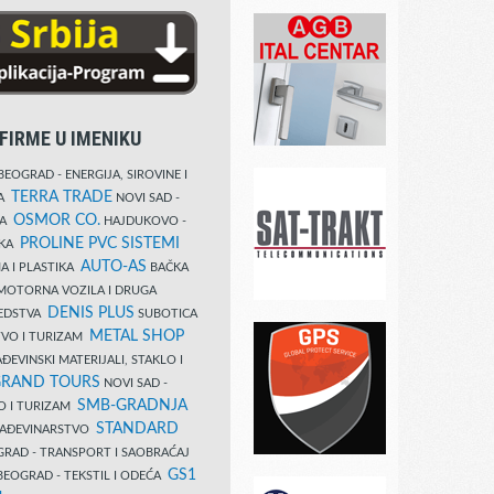
FIRME U IMENIKU
EOGRAD - ENERGIJA, SIROVINE I
TERRA TRADE
DA
NOVI SAD -
OSMOR CO.
KA
HAJDUKOVO -
PROLINE PVC SISTEMI
IKA
AUTO-AS
A I PLASTIKA
BAČKA
MOTORNA VOZILA I DRUGA
DENIS PLUS
REDSTVA
SUBOTICA
METAL SHOP
TVO I TURIZAM
ĐEVINSKI MATERIJALI, STAKLO I
RAND TOURS
NOVI SAD -
SMB-GRADNJA
O I TURIZAM
STANDARD
GRAĐEVINARSTVO
RAD - TRANSPORT I SAOBRAĆAJ
GS1
EOGRAD - TEKSTIL I ODEĆA