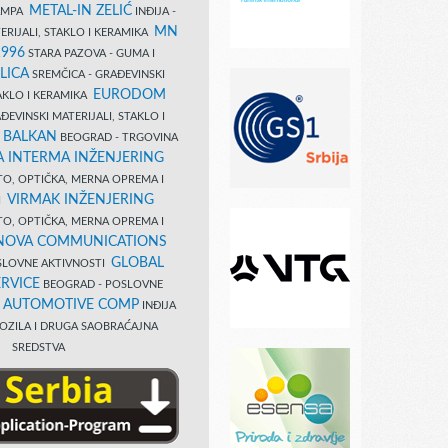
METAL-IN ZELIĆ
TAMPA
INĐIJA -
MN
ERIJALI, STAKLO I KERAMIKA
1996
STARA PAZOVA - GUMA I
LICA
SREMČICA - GRAĐEVINSKI
EURODOM
TAKLO I KERAMIKA
EVINSKI MATERIJALI, STAKLO I
 BALKAN
BEOGRAD - TRGOVINA
 INTERMA INŽENJERING
TO, OPTIČKA, MERNA OPREMA I
VIRMAK INŽENJERING
I
TO, OPTIČKA, MERNA OPREMA I
NOVA COMMUNICATIONS
GLOBAL
SLOVNE AKTIVNOSTI
RVICE
BEOGRAD - POSLOVNE
B AUTOMOTIVE COMP
INĐIJA
OZILA I DRUGA SAOBRAĆAJNA
SREDSTVA