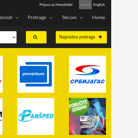
Prijava za Newsletter
Srpski
English
izvodi
Pretrage
Telcom
Home
Napredna pretraga