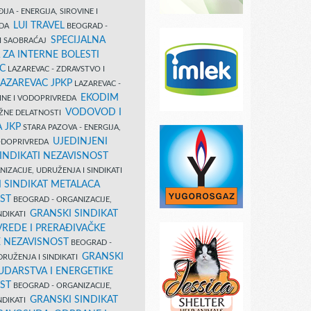
IJA - ENERGIJA, SIROVINE I
LUI TRAVEL
EDA
BEOGRAD -
SPECIJALNA
I SAOBRAĆAJ
 ZA INTERNE BOLESTI
C
LAZAREVAC - ZDRAVSTVO I
LAZAREVAC JPKP
LAZAREVAC -
EKODIM
VINE I VODOPRIVREDA
VODOVOD I
UŽNE DELATNOSTI
 JKP
STARA PAZOVA - ENERGIJA,
UJEDINJENI
VODOPRIVREDA
INDIKATI NEZAVISNOST
IZACIJE, UDRUŽENJA I SINDIKATI
 SINDIKAT METALACA
ST
BEOGRAD - ORGANIZACIJE,
GRANSKI SINDIKAT
NDIKATI
VREDE I PRERAĐIVAČKE
E NEZAVISNOST
BEOGRAD -
GRANSKI
DRUŽENJA I SINDIKATI
UDARSTVA I ENERGETIKE
ST
BEOGRAD - ORGANIZACIJE,
GRANSKI SINDIKAT
NDIKATI