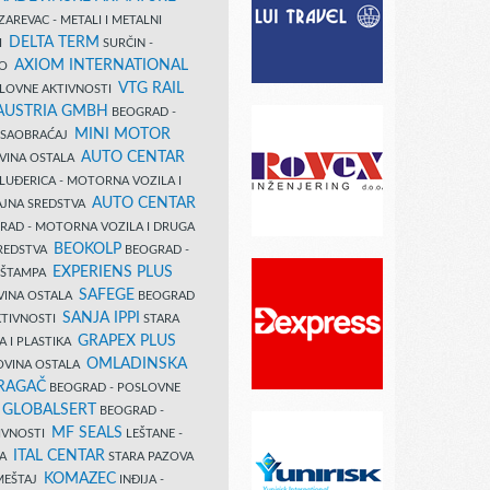
AREVAC - METALI I METALNI
DELTA TERM
DI
SURČIN -
AXIOM INTERNATIONAL
VO
VTG RAIL
SLOVNE AKTIVNOSTI
 AUSTRIA GMBH
BEOGRAD -
MINI MOTOR
I SAOBRAĆAJ
AUTO CENTAR
OVINA OSTALA
LUĐERICA - MOTORNA VOZILA I
AUTO CENTAR
AJNA SREDSTVA
AD - MOTORNA VOZILA I DRUGA
BEOKOLP
REDSTVA
BEOGRAD -
EXPERIENS PLUS
I ŠTAMPA
SAFEGE
VINA OSTALA
BEOGRAD
SANJA IPPI
KTIVNOSTI
STARA
GRAPEX PLUS
A I PLASTIKA
OMLADINSKA
OVINA OSTALA
RAGAČ
BEOGRAD - POSLOVNE
GLOBALSERT
I
BEOGRAD -
MF SEALS
IVNOSTI
LEŠTANE -
ITAL CENTAR
LA
STARA PAZOVA
KOMAZEC
AMEŠTAJ
INĐIJA -