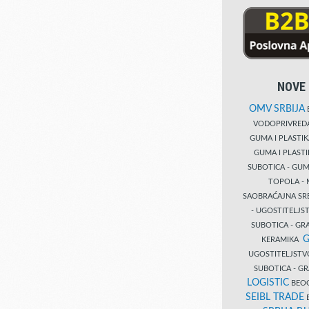
NOVE 
OMV SRBIJA
B
VODOPRIVRE
GUMA I PLASTI
GUMA I PLAST
SUBOTICA - GUM
TOPOLA - 
SAOBRAĆAJNA S
- UGOSTITELJS
SUBOTICA - GRA
G
KERAMIKA
UGOSTITELJSTV
SUBOTICA - 
LOGISTIC
BEOG
SEIBL TRADE
B