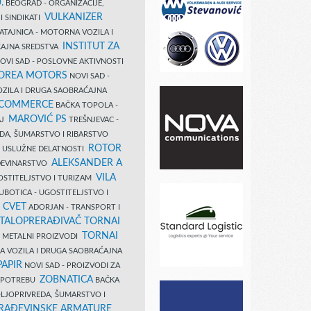
.
BEOGRAD - ORGANIZACIJE,
VULKANIZER
I SINDIKATI
ATAJNICA - MOTORNA VOZILA I
INSTITUT ZA
AJNA SREDSTVA
OVI SAD - POSLOVNE AKTIVNOSTI
COREA MOTORS
NOVI SAD -
ZILA I DRUGA SAOBRAĆAJNA
 COMMERCE
BAČKA TOPOLA -
MAROVIĆ PS
AJ
TREŠNJEVAC -
DA, ŠUMARSTVO I RIBARSTVO
ROTOR
- USLUŽNE DELATNOSTI
ALEKSANDER A
AĐEVINARSTVO
VILA
OSTITELJSTVO I TURIZAM
UBOTICA - UGOSTITELJSTVO I
N CVET
ADORJAN - TRANSPORT I
TALOPRERAĐIVAČ TORNAI
TORNAI
 I METALNI PROIZVODI
A VOZILA I DRUGA SAOBRAĆAJNA
PAPIR
NOVI SAD - PROIZVODI ZA
ZOBNATICA
 UPOTREBU
BAČKA
LJOPRIVREDA, ŠUMARSTVO I
RAĐEVINSKE ARMATURE