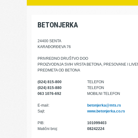
BETONJERKA
24400 SENTA
KARAĐORĐEVA 76
PRIVREDNO DRUŠTVO DOO
PROIZVODNJA SVIH VRSTA BETONA, PRESOVANE I LIVE
PREDMETA OD BETONA
(024) 815-800
TELEFON
(024) 815-880
TELEFON
063 1076-692
MOBILNI TELEFON
E-mail:
betonjerka@mts.rs
Sajt:
www.betonjerka.co.rs
PIB:
101099403
Matični broj:
08242224