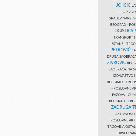
JOKSIĆ
LAZ
PROIZVO
GRAĐEVINARST
BEOGRAD - PO
LOGISTICS
TRANSPORT 
LEŠTANE - TRG
PETROVIĆ
KA
DRUGA SAOBRAĆ
ŽIVKOVIĆ
BEOGR
SAOBRAĆAJNA S
IZDAVAŠTVO 
BEOGRAD - TRGO
- POSLOVNE A
PAZOVA - GUM
BEOGRAD - TRG
ZADRUGA T
AKTIVNOST
POSLOVNE AKT
TRGOVINA OSTA
- DRVO I N