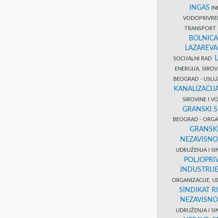
INGAS
INĐ
VODOPRIVR
TRANSPORT 
BOLNICA
LAZAREVA
SOCIJALNI RAD
ENERGIJA, SIRO
BEOGRAD - USL
KANALIZACIJA
SIROVINE I 
GRANSKI S
BEOGRAD - ORGAN
GRANSKI
NEZAVISNO
UDRUŽENJA I SI
POLJOPRI
INDUSTRIJ
ORGANIZACIJE, U
SINDIKAT R
NEZAVISNO
UDRUŽENJA I SI