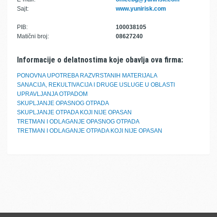
Sajt:
www.yunirisk.com
PIB:
100038105
Matični broj:
08627240
Informacije o delatnostima koje obavlja ova firma:
PONOVNA UPOTREBA RAZVRSTANIH MATERIJALA
SANACIJA, REKULTIVACIJA I DRUGE USLUGE U OBLASTI
UPRAVLJANJA OTPADOM
SKUPLJANJE OPASNOG OTPADA
SKUPLJANJE OTPADA KOJI NIJE OPASAN
TRETMAN I ODLAGANJE OPASNOG OTPADA
TRETMAN I ODLAGANJE OTPADA KOJI NIJE OPASAN