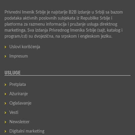
Privredni Imenik Srbije je najstarije B2B izdanje u Srbiji sa bazom
podataka aktivnih poslovnih subjekata iz Republike Srbije i
platforma za razmenu informacija i pružanje usluga direktnog
marketinga. Sva izdanja Privrednog Imenika Srbije (sajt, katalog i
program/cd) su dvojezična, na srpskom i engleskom jeziku.
Uslovi korišćenja
Impresum
USLUGE
Pretplata
Ažuriranje
Oglašavanje
Vesti
Newsletter
Digitalni marketing