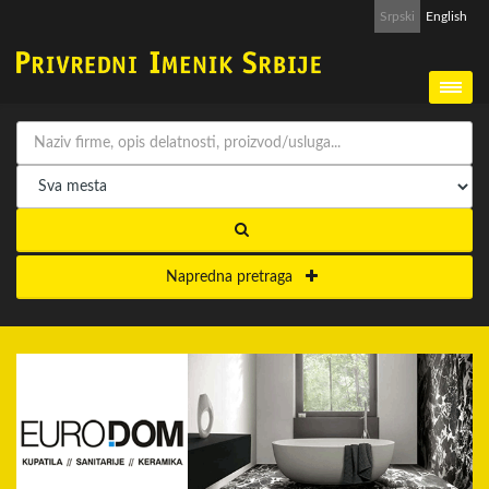
Srpski
English
Napredna pretraga