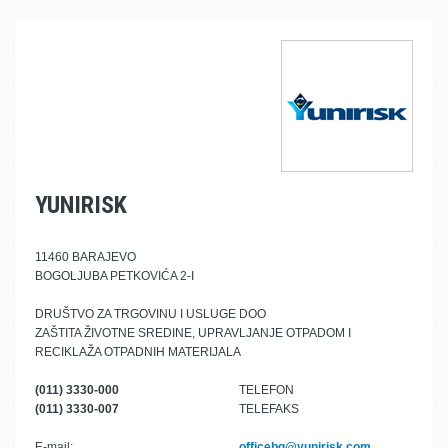
YUNIRISK
11460 BARAJEVO
BOGOLJUBA PETKOVIĆA 2-I
DRUŠTVO ZA TRGOVINU I USLUGE DOO
ZAŠTITA ŽIVOTNE SREDINE, UPRAVLJANJE OTPADOM I
RECIKLAŽA OTPADNIH MATERIJALA
(011) 3330-000
TELEFON
(011) 3330-007
TELEFAKS
E-mail:
officebg@yunirisk.com