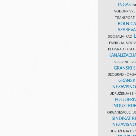
INGAS
INĐ
VODOPRIVR
TRANSPORT 
BOLNICA
LAZAREVA
SOCIJALNI RAD
ENERGIJA, SIRO
BEOGRAD - USL
KANALIZACIJA
SIROVINE I 
GRANSKI S
BEOGRAD - ORGAN
GRANSKI
NEZAVISNO
UDRUŽENJA I SI
POLJOPRI
INDUSTRIJ
ORGANIZACIJE, U
SINDIKAT R
NEZAVISNO
UDRUŽENJA I SI