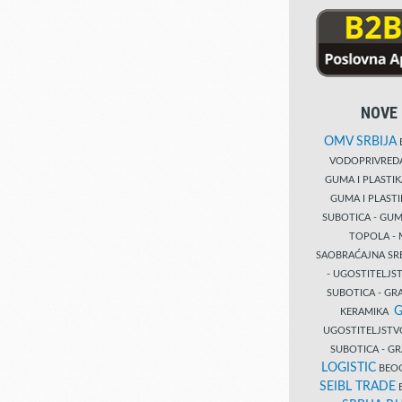
NOVE 
OMV SRBIJA
B
VODOPRIVRE
GUMA I PLASTI
GUMA I PLAST
SUBOTICA - GUM
TOPOLA - 
SAOBRAĆAJNA S
- UGOSTITELJS
SUBOTICA - GRA
G
KERAMIKA
UGOSTITELJSTV
SUBOTICA - 
LOGISTIC
BEOG
SEIBL TRADE
B