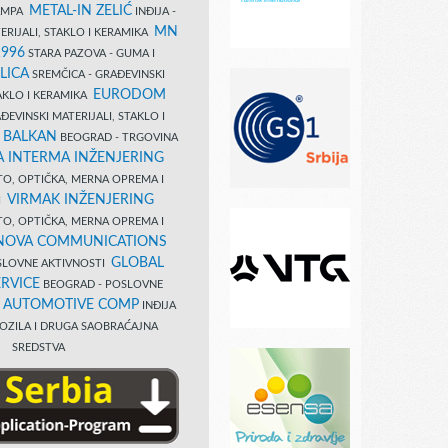
METAL-IN ZELIĆ
TAMPA
INĐIJA -
MN
ERIJALI, STAKLO I KERAMIKA
1996
STARA PAZOVA - GUMA I
LICA
SREMČICA - GRAĐEVINSKI
EURODOM
TAKLO I KERAMIKA
EVINSKI MATERIJALI, STAKLO I
 BALKAN
BEOGRAD - TRGOVINA
 INTERMA INŽENJERING
TO, OPTIČKA, MERNA OPREMA I
VIRMAK INŽENJERING
I
TO, OPTIČKA, MERNA OPREMA I
NOVA COMMUNICATIONS
GLOBAL
SLOVNE AKTIVNOSTI
RVICE
BEOGRAD - POSLOVNE
B AUTOMOTIVE COMP
INĐIJA
OZILA I DRUGA SAOBRAĆAJNA
SREDSTVA