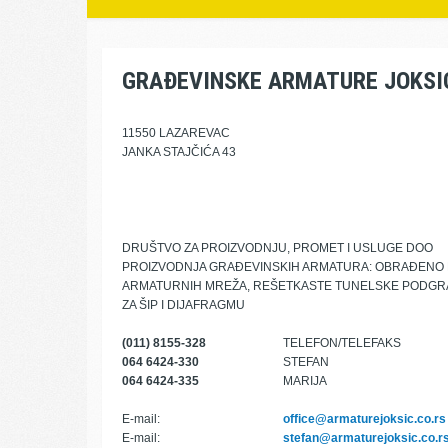
GRAĐEVINSKE ARMATURE JOKSI
11550 LAZAREVAC
JANKA STAJČIĆA 43
DRUŠTVO ZA PROIZVODNJU, PROMET I USLUGE DOO
PROIZVODNJA GRAĐEVINSKIH ARMATURA: OBRAĐENO
ARMATURNIH MREŽA, REŠETKASTE TUNELSKE PODGRA
ZA ŠIP I DIJAFRAGMU
(011) 8155-328
TELEFON/TELEFAKS
064 6424-330
STEFAN
064 6424-335
MARIJA
E-mail:
office@armaturejoksic.co.rs
E-mail:
stefan@armaturejoksic.co.r