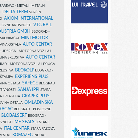
AREVAC - METALI I METALNI
DELTA TERM
DI
SURČIN -
AXIOM INTERNATIONAL
VO
VTG RAIL
SLOVNE AKTIVNOSTI
 AUSTRIA GMBH
BEOGRAD -
MINI MOTOR
I SAOBRAĆAJ
AUTO CENTAR
OVINA OSTALA
LUĐERICA - MOTORNA VOZILA I
AUTO CENTAR
AJNA SREDSTVA
AD - MOTORNA VOZILA I DRUGA
BEOKOLP
REDSTVA
BEOGRAD -
EXPERIENS PLUS
I ŠTAMPA
SAFEGE
VINA OSTALA
BEOGRAD
SANJA IPPI
KTIVNOSTI
STARA
GRAPEX PLUS
A I PLASTIKA
OMLADINSKA
OVINA OSTALA
RAGAČ
BEOGRAD - POSLOVNE
GLOBALSERT
I
BEOGRAD -
MF SEALS
IVNOSTI
LEŠTANE -
ITAL CENTAR
LA
STARA PAZOVA
KOMAZEC
AMEŠTAJ
INĐIJA -