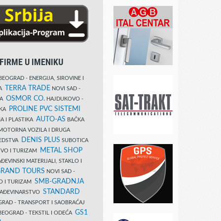
FIRME U IMENIKU
EOGRAD - ENERGIJA, SIROVINE I
TERRA TRADE
DA
NOVI SAD -
OSMOR CO.
KA
HAJDUKOVO -
PROLINE PVC SISTEMI
IKA
AUTO-AS
A I PLASTIKA
BAČKA
MOTORNA VOZILA I DRUGA
DENIS PLUS
REDSTVA
SUBOTICA
METAL SHOP
TVO I TURIZAM
ĐEVINSKI MATERIJALI, STAKLO I
RAND TOURS
NOVI SAD -
SMB-GRADNJA
O I TURIZAM
STANDARD
GRAĐEVINARSTVO
RAD - TRANSPORT I SAOBRAĆAJ
GS1
EOGRAD - TEKSTIL I ODEĆA