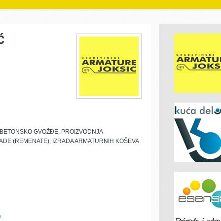
Ć
 BETONSKO GVOŽĐE, PROIZVODNJA
DE (REMENATE), IZRADA ARMATURNIH KOŠEVA
s