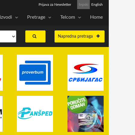
Prijava za Newsletter
Srpski
English
izvodi
Pretrage
Telcom
Home
Napredna pretraga