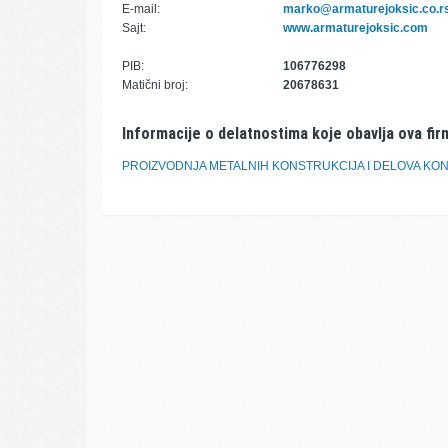
E-mail:
marko@armaturejoksic.co.r
Sajt:
www.armaturejoksic.com
PIB:
106776298
Matični broj:
20678631
Informacije o delatnostima koje obavlja ova fir
PROIZVODNJA METALNIH KONSTRUKCIJA I DELOVA KO