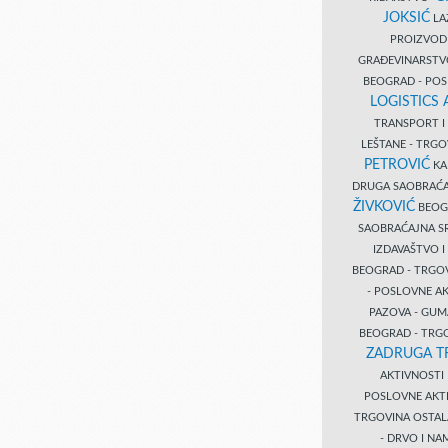
JOKSIĆ
LAZ
PROIZVO
GRAĐEVINARST
BEOGRAD - PO
LOGISTICS
TRANSPORT 
LEŠTANE - TRG
PETROVIĆ
KA
DRUGA SAOBRAĆ
ŽIVKOVIĆ
BEOGR
SAOBRAĆAJNA S
IZDAVAŠTVO 
BEOGRAD - TRGO
- POSLOVNE A
PAZOVA - GUM
BEOGRAD - TRG
ZADRUGA T
AKTIVNOST
POSLOVNE AKT
TRGOVINA OSTA
- DRVO I N