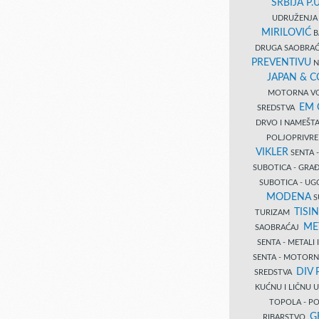
SRBIJA P.U
UDRUŽENJA 
MIRILOVIĆ
B
DRUGA SAOBRAĆ
PREVENTIVU
N
JAPAN & 
MOTORNA VO
EM
SREDSTVA
DRVO I NAMEŠT
POLJOPRIVRE
VIKLER
SENTA 
SUBOTICA - GR
SUBOTICA - UG
MODENA
S
TISI
TURIZAM
ME
SAOBRAĆAJ
SENTA - METALI
SENTA - MOTORN
DIV 
SREDSTVA
KUĆNU I LIČNU
TOPOLA - PO
G
RIBARSTVO