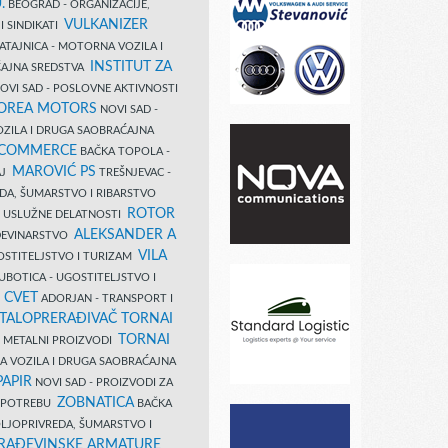
.
BEOGRAD - ORGANIZACIJE,
VULKANIZER
I SINDIKATI
ATAJNICA - MOTORNA VOZILA I
INSTITUT ZA
AJNA SREDSTVA
OVI SAD - POSLOVNE AKTIVNOSTI
COREA MOTORS
NOVI SAD -
ZILA I DRUGA SAOBRAĆAJNA
 COMMERCE
BAČKA TOPOLA -
MAROVIĆ PS
AJ
TREŠNJEVAC -
DA, ŠUMARSTVO I RIBARSTVO
ROTOR
- USLUŽNE DELATNOSTI
ALEKSANDER A
AĐEVINARSTVO
VILA
OSTITELJSTVO I TURIZAM
UBOTICA - UGOSTITELJSTVO I
N CVET
ADORJAN - TRANSPORT I
TALOPRERAĐIVAČ TORNAI
TORNAI
 I METALNI PROIZVODI
A VOZILA I DRUGA SAOBRAĆAJNA
PAPIR
NOVI SAD - PROIZVODI ZA
ZOBNATICA
 UPOTREBU
BAČKA
LJOPRIVREDA, ŠUMARSTVO I
RAĐEVINSKE ARMATURE