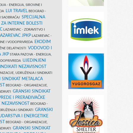
IJA - ENERGIJA, SIROVINE I
LUI TRAVEL
EDA
BEOGRAD -
SPECIJALNA
I SAOBRAĆAJ
 ZA INTERNE BOLESTI
C
LAZAREVAC - ZDRAVSTVO I
LAZAREVAC JPKP
LAZAREVAC -
EKODIM
VINE I VODOPRIVREDA
VODOVOD I
UŽNE DELATNOSTI
 JKP
STARA PAZOVA - ENERGIJA,
UJEDINJENI
VODOPRIVREDA
INDIKATI NEZAVISNOST
IZACIJE, UDRUŽENJA I SINDIKATI
 SINDIKAT METALACA
ST
BEOGRAD - ORGANIZACIJE,
GRANSKI SINDIKAT
NDIKATI
VREDE I PRERAĐIVAČKE
E NEZAVISNOST
BEOGRAD -
GRANSKI
DRUŽENJA I SINDIKATI
UDARSTVA I ENERGETIKE
ST
BEOGRAD - ORGANIZACIJE,
GRANSKI SINDIKAT
NDIKATI