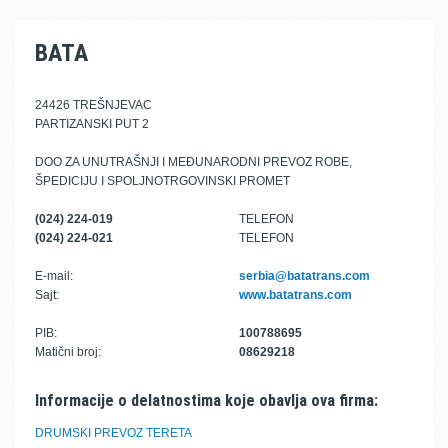
BATA
24426 TREŠNJEVAC
PARTIZANSKI PUT 2
DOO ZA UNUTRAŠNJI I MEĐUNARODNI PREVOZ ROBE,
ŠPEDICIJU I SPOLJNOTRGOVINSKI PROMET
(024) 224-019
TELEFON
(024) 224-021
TELEFON
E-mail:
serbia@batatrans.com
Sajt:
www.batatrans.com
PIB:
100788695
Matični broj:
08629218
Informacije o delatnostima koje obavlja ova firma:
DRUMSKI PREVOZ TERETA