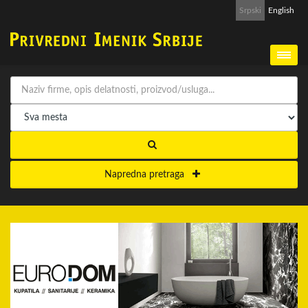
Srpski
English
Napredna pretraga