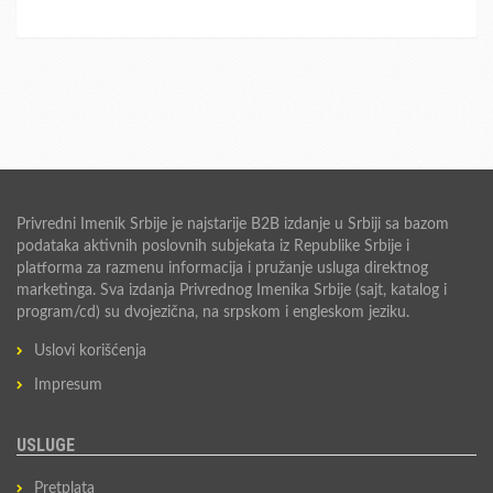
Privredni Imenik Srbije je najstarije B2B izdanje u Srbiji sa bazom
podataka aktivnih poslovnih subjekata iz Republike Srbije i
platforma za razmenu informacija i pružanje usluga direktnog
marketinga. Sva izdanja Privrednog Imenika Srbije (sajt, katalog i
program/cd) su dvojezična, na srpskom i engleskom jeziku.
Uslovi korišćenja
Impresum
USLUGE
Pretplata