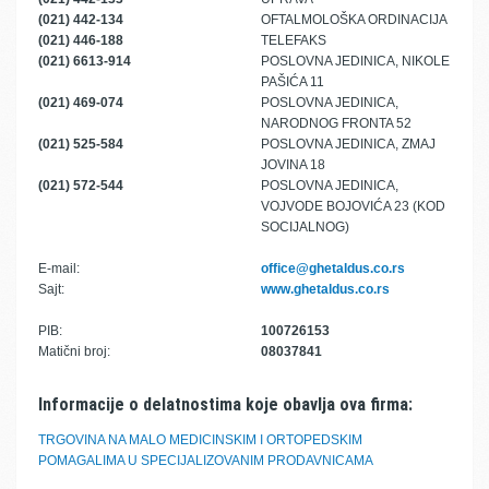
(021) 442-134
OFTALMOLOŠKA ORDINACIJA
(021) 446-188
TELEFAKS
(021) 6613-914
POSLOVNA JEDINICA, NIKOLE
PAŠIĆA 11
(021) 469-074
POSLOVNA JEDINICA,
NARODNOG FRONTA 52
(021) 525-584
POSLOVNA JEDINICA, ZMAJ
JOVINA 18
(021) 572-544
POSLOVNA JEDINICA,
VOJVODE BOJOVIĆA 23 (KOD
SOCIJALNOG)
E-mail:
office@ghetaldus.co.rs
Sajt:
www.ghetaldus.co.rs
PIB:
100726153
Matični broj:
08037841
Informacije o delatnostima koje obavlja ova firma:
TRGOVINA NA MALO MEDICINSKIM I ORTOPEDSKIM
POMAGALIMA U SPECIJALIZOVANIM PRODAVNICAMA