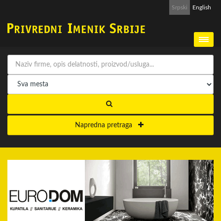
Srpski
English
Napredna pretraga