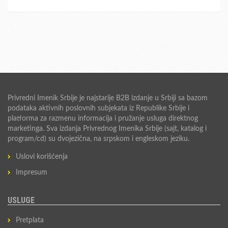
Privredni Imenik Srbije je najstarije B2B izdanje u Srbiji sa bazom
podataka aktivnih poslovnih subjekata iz Republike Srbije i
platforma za razmenu informacija i pružanje usluga direktnog
marketinga. Sva izdanja Privrednog Imenika Srbije (sajt, katalog i
program/cd) su dvojezična, na srpskom i engleskom jeziku.
Uslovi korišćenja
Impresum
USLUGE
Pretplata