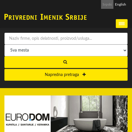
Srpski
English
Napredna pretraga