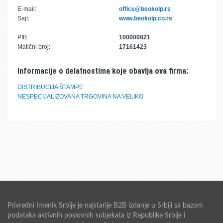
E-mail:
office@beokolp.rs
Sajt:
www.beokolp.co.rs
PIB:
100000821
Matični broj:
17161423
Informacije o delatnostima koje obavlja ova firma:
DISTRIBUCIJA ŠTAMPE
NESPECIJALIZOVANA TRGOVINA NA VELIKO
Privredni Imenik Srbije je najstarije B2B izdanje u Srbiji sa bazom
podataka aktivnih poslovnih subjekata iz Republike Srbije i