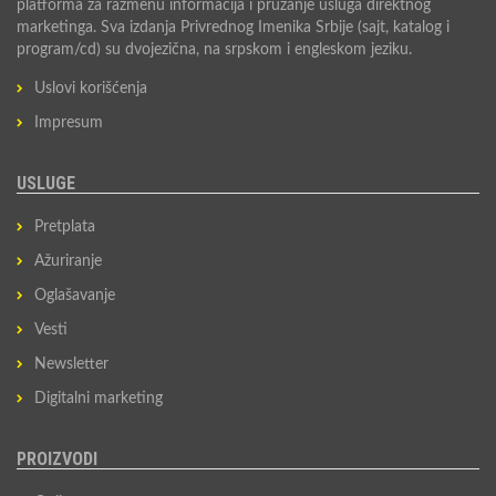
platforma za razmenu informacija i pružanje usluga direktnog
marketinga. Sva izdanja Privrednog Imenika Srbije (sajt, katalog i
program/cd) su dvojezična, na srpskom i engleskom jeziku.
Uslovi korišćenja
Impresum
USLUGE
Pretplata
Ažuriranje
Oglašavanje
Vesti
Newsletter
Digitalni marketing
PROIZVODI