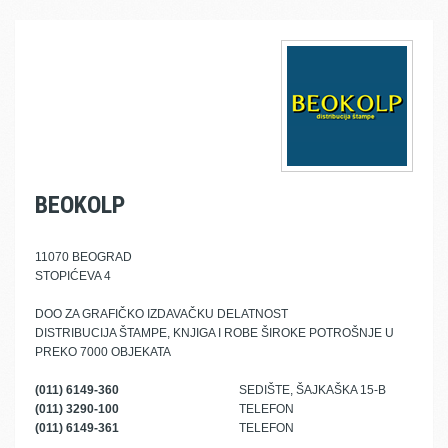
BEOKOLP
11070 BEOGRAD
STOPIĆEVA 4
DOO ZA GRAFIČKO IZDAVAČKU DELATNOST
DISTRIBUCIJA ŠTAMPE, KNJIGA I ROBE ŠIROKE POTROŠNJE U
PREKO 7000 OBJEKATA
(011) 6149-360
SEDIŠTE, ŠAJKAŠKA 15-B
(011) 3290-100
TELEFON
(011) 6149-361
TELEFON