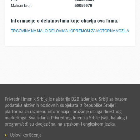
Matični broj:
50059979
Informacije o delatnostima koje obavlja ova firma:
TRGOVINA NA MALO DELOVIMA I OPREMOM ZA MOTORNA VOZILA
Privredni Imenik Srbije je najstarije B2B izdanje u Srbiji sa bazom
podataka aktivnih poslovnih subjekata iz Republike Srbije i
platforma za razmenu informacija i pružanje usluga direktnog
marketinga. Sva izdanja Privrednog Imenika Srbije (sajt, katalog i
program/cd) su dvojezična, na srpskom i engleskom jeziku.
Uslovi korišćenja