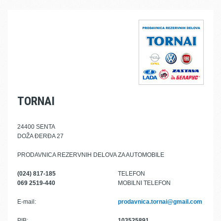
TORNAI
24400 SENTA
DOŽA ĐERĐA 27
PRODAVNICA REZERVNIH DELOVA ZA AUTOMOBILE
(024) 817-185
TELEFON
069 2519-440
MOBILNI TELEFON
E-mail:
prodavnica.tornai@gmail.com
PIB:
103525891