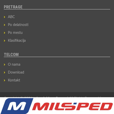
PRETRAGE
ABC
Po delatnosti
Po mestu
Klasifikacija
TELCOM
O nama
Download
Kontakt
Copyright © 2026
privredni-imenik.com
| All Rights Reserved |
Izradio
Sovan