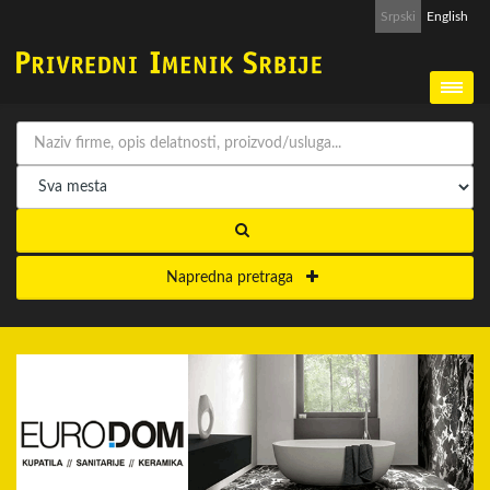
Srpski
English
Napredna pretraga