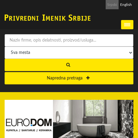
Srpski
English
Napredna pretraga