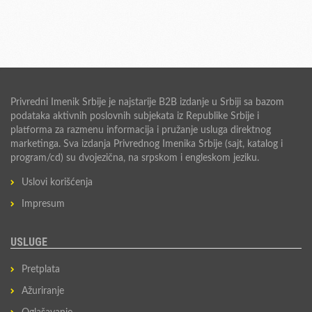
Privredni Imenik Srbije je najstarije B2B izdanje u Srbiji sa bazom
podataka aktivnih poslovnih subjekata iz Republike Srbije i
platforma za razmenu informacija i pružanje usluga direktnog
marketinga. Sva izdanja Privrednog Imenika Srbije (sajt, katalog i
program/cd) su dvojezična, na srpskom i engleskom jeziku.
Uslovi korišćenja
Impresum
USLUGE
Pretplata
Ažuriranje