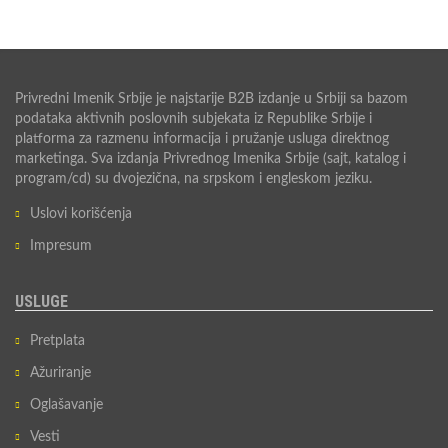
Privredni Imenik Srbije je najstarije B2B izdanje u Srbiji sa bazom
podataka aktivnih poslovnih subjekata iz Republike Srbije i
platforma za razmenu informacija i pružanje usluga direktnog
marketinga. Sva izdanja Privrednog Imenika Srbije (sajt, katalog i
program/cd) su dvojezična, na srpskom i engleskom jeziku.
Uslovi korišćenja
Impresum
USLUGE
Pretplata
Ažuriranje
Oglašavanje
Vesti