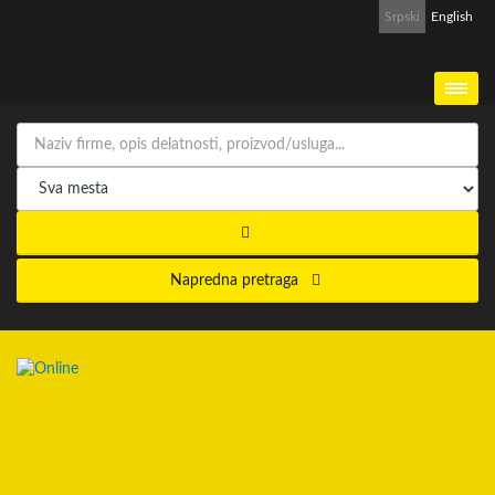
Srpski
English
Napredna pretraga