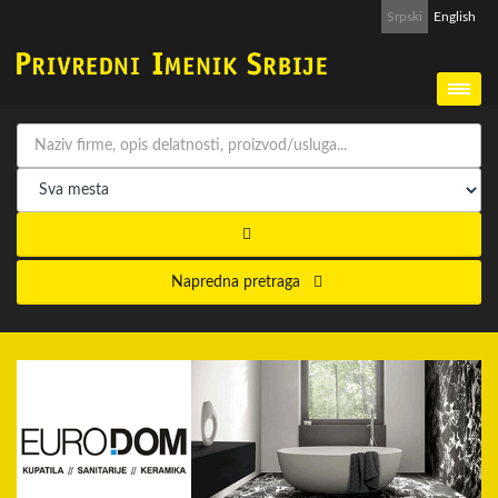
Srpski
English
Napredna pretraga