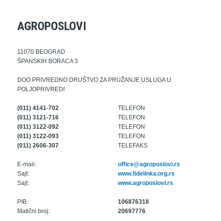
AGROPOSLOVI
11070 BEOGRAD
ŠPANSKIH BORACA 3
DOO PRIVREDNO DRUŠTVO ZA PRUŽANJE USLUGA U
POLJOPRIVREDI
(011) 4141-702
TELEFON
(011) 3121-716
TELEFON
(011) 3122-092
TELEFON
(011) 3122-093
TELEFON
(011) 2606-307
TELEFAKS
E-mail:
office@agroposlovi.rs
Sajt:
www.fidelinka.org.rs
Sajt:
www.agroposlovi.rs
PIB:
106876318
Matični broj:
20697776