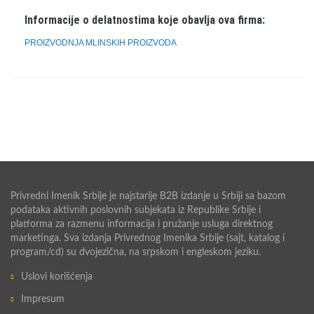
Informacije o delatnostima koje obavlja ova firma:
PROIZVODNJA MLINSKIH PROIZVODA
Privredni Imenik Srbije je najstarije B2B izdanje u Srbiji sa bazom
podataka aktivnih poslovnih subjekata iz Republike Srbije i
platforma za razmenu informacija i pružanje usluga direktnog
marketinga. Sva izdanja Privrednog Imenika Srbije (sajt, katalog i
program/cd) su dvojezična, na srpskom i engleskom jeziku.
Uslovi korišćenja
Impresum