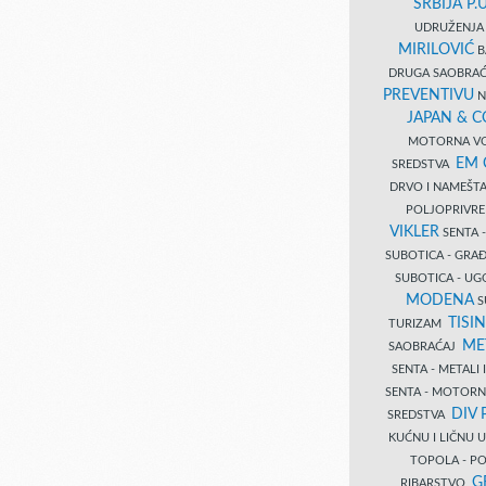
SRBIJA P.U
UDRUŽENJA 
MIRILOVIĆ
B
DRUGA SAOBRAĆ
PREVENTIVU
N
JAPAN & 
MOTORNA VO
EM
SREDSTVA
DRVO I NAMEŠT
POLJOPRIVRE
VIKLER
SENTA 
SUBOTICA - GR
SUBOTICA - UG
MODENA
S
TISI
TURIZAM
ME
SAOBRAĆAJ
SENTA - METALI
SENTA - MOTORN
DIV 
SREDSTVA
KUĆNU I LIČNU
TOPOLA - PO
G
RIBARSTVO