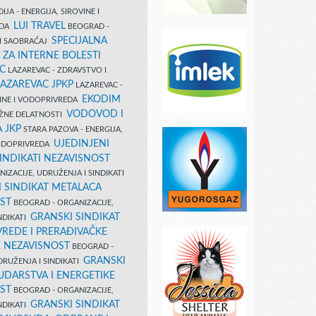
IJA - ENERGIJA, SIROVINE I
LUI TRAVEL
EDA
BEOGRAD -
SPECIJALNA
I SAOBRAĆAJ
 ZA INTERNE BOLESTI
C
LAZAREVAC - ZDRAVSTVO I
LAZAREVAC JPKP
LAZAREVAC -
EKODIM
VINE I VODOPRIVREDA
VODOVOD I
UŽNE DELATNOSTI
 JKP
STARA PAZOVA - ENERGIJA,
UJEDINJENI
VODOPRIVREDA
INDIKATI NEZAVISNOST
IZACIJE, UDRUŽENJA I SINDIKATI
 SINDIKAT METALACA
ST
BEOGRAD - ORGANIZACIJE,
GRANSKI SINDIKAT
NDIKATI
VREDE I PRERAĐIVAČKE
E NEZAVISNOST
BEOGRAD -
GRANSKI
DRUŽENJA I SINDIKATI
UDARSTVA I ENERGETIKE
ST
BEOGRAD - ORGANIZACIJE,
GRANSKI SINDIKAT
NDIKATI