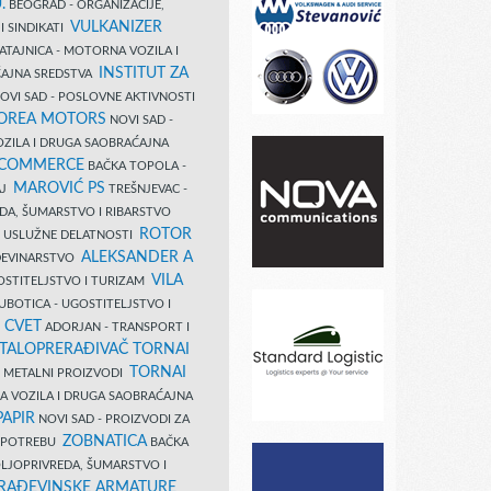
.
BEOGRAD - ORGANIZACIJE,
VULKANIZER
I SINDIKATI
ATAJNICA - MOTORNA VOZILA I
INSTITUT ZA
AJNA SREDSTVA
OVI SAD - POSLOVNE AKTIVNOSTI
COREA MOTORS
NOVI SAD -
ZILA I DRUGA SAOBRAĆAJNA
 COMMERCE
BAČKA TOPOLA -
MAROVIĆ PS
AJ
TREŠNJEVAC -
DA, ŠUMARSTVO I RIBARSTVO
ROTOR
- USLUŽNE DELATNOSTI
ALEKSANDER A
AĐEVINARSTVO
VILA
OSTITELJSTVO I TURIZAM
UBOTICA - UGOSTITELJSTVO I
N CVET
ADORJAN - TRANSPORT I
TALOPRERAĐIVAČ TORNAI
TORNAI
 I METALNI PROIZVODI
A VOZILA I DRUGA SAOBRAĆAJNA
PAPIR
NOVI SAD - PROIZVODI ZA
ZOBNATICA
 UPOTREBU
BAČKA
LJOPRIVREDA, ŠUMARSTVO I
RAĐEVINSKE ARMATURE