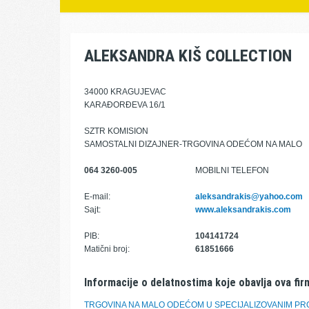
ALEKSANDRA KIŠ COLLECTION
34000 KRAGUJEVAC
KARAĐORĐEVA 16/1
SZTR KOMISION
SAMOSTALNI DIZAJNER-TRGOVINA ODEĆOM NA MALO
064 3260-005
MOBILNI TELEFON
E-mail:
aleksandrakis@yahoo.com
Sajt:
www.aleksandrakis.com
PIB:
104141724
Matični broj:
61851666
Informacije o delatnostima koje obavlja ova fir
TRGOVINA NA MALO ODEĆOM U SPECIJALIZOVANIM P