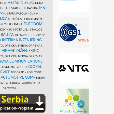
METAL-IN ZELIĆ
TAMPA
INĐIJA -
MN
ERIJALI, STAKLO I KERAMIKA
1996
STARA PAZOVA - GUMA I
LICA
SREMČICA - GRAĐEVINSKI
EURODOM
TAKLO I KERAMIKA
EVINSKI MATERIJALI, STAKLO I
 BALKAN
BEOGRAD - TRGOVINA
 INTERMA INŽENJERING
TO, OPTIČKA, MERNA OPREMA I
VIRMAK INŽENJERING
I
TO, OPTIČKA, MERNA OPREMA I
NOVA COMMUNICATIONS
GLOBAL
SLOVNE AKTIVNOSTI
RVICE
BEOGRAD - POSLOVNE
B AUTOMOTIVE COMP
INĐIJA
OZILA I DRUGA SAOBRAĆAJNA
SREDSTVA