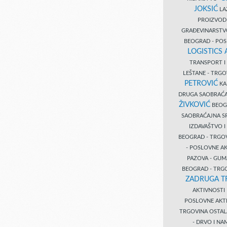
JOKSIĆ
LAZ
PROIZVO
GRAĐEVINARST
BEOGRAD - PO
LOGISTICS
TRANSPORT 
LEŠTANE - TRG
PETROVIĆ
KA
DRUGA SAOBRAĆ
ŽIVKOVIĆ
BEOGR
SAOBRAĆAJNA S
IZDAVAŠTVO 
BEOGRAD - TRGO
- POSLOVNE A
PAZOVA - GUM
BEOGRAD - TRG
ZADRUGA T
AKTIVNOST
POSLOVNE AKT
TRGOVINA OSTA
- DRVO I N