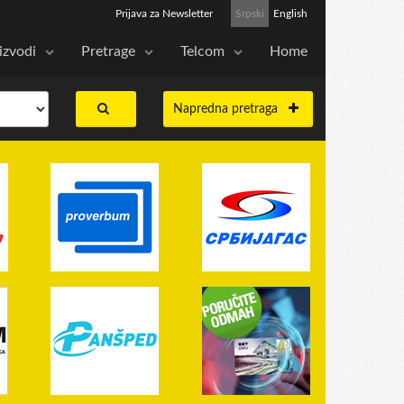
Prijava za Newsletter
Srpski
English
izvodi
Pretrage
Telcom
Home
Napredna pretraga