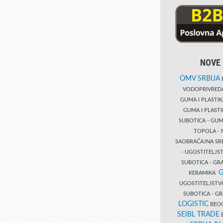
NOVE 
OMV SRBIJA
B
VODOPRIVRE
GUMA I PLASTI
GUMA I PLAST
SUBOTICA - GUM
TOPOLA - 
SAOBRAĆAJNA S
- UGOSTITELJS
SUBOTICA - GRA
G
KERAMIKA
UGOSTITELJSTV
SUBOTICA - 
LOGISTIC
BEOG
SEIBL TRADE
B