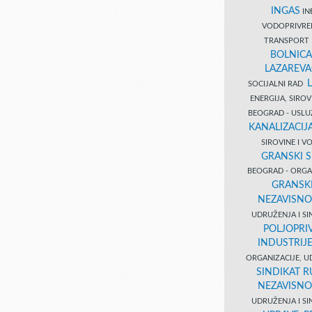
INGAS
INĐ
VODOPRIVR
TRANSPORT 
BOLNICA
LAZAREVA
SOCIJALNI RAD
ENERGIJA, SIRO
BEOGRAD - USL
KANALIZACIJA
SIROVINE I 
GRANSKI S
BEOGRAD - ORGAN
GRANSKI
NEZAVISNO
UDRUŽENJA I SI
POLJOPRI
INDUSTRIJ
ORGANIZACIJE, U
SINDIKAT R
NEZAVISNO
UDRUŽENJA I SI