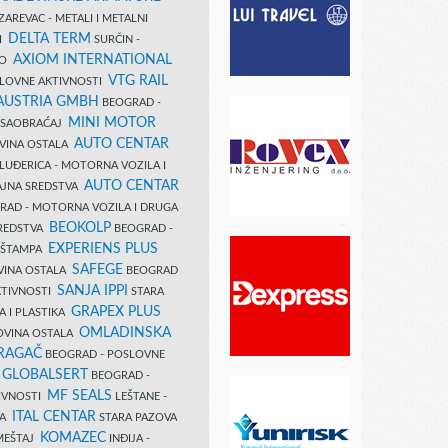
AREVAC - METALI I METALNI
DELTA TERM
DI
SURČIN -
AXIOM INTERNATIONAL
VO
VTG RAIL
SLOVNE AKTIVNOSTI
 AUSTRIA GMBH
BEOGRAD -
MINI MOTOR
I SAOBRAĆAJ
AUTO CENTAR
OVINA OSTALA
LUĐERICA - MOTORNA VOZILA I
AUTO CENTAR
AJNA SREDSTVA
AD - MOTORNA VOZILA I DRUGA
BEOKOLP
REDSTVA
BEOGRAD -
EXPERIENS PLUS
I ŠTAMPA
SAFEGE
VINA OSTALA
BEOGRAD
SANJA IPPI
KTIVNOSTI
STARA
GRAPEX PLUS
A I PLASTIKA
OMLADINSKA
OVINA OSTALA
RAGAČ
BEOGRAD - POSLOVNE
GLOBALSERT
I
BEOGRAD -
MF SEALS
IVNOSTI
LEŠTANE -
ITAL CENTAR
LA
STARA PAZOVA
KOMAZEC
AMEŠTAJ
INĐIJA -