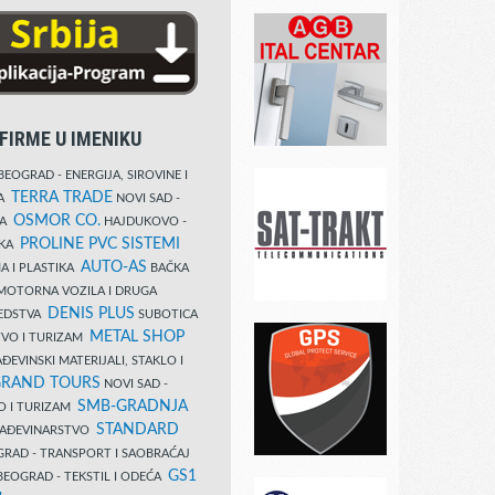
FIRME U IMENIKU
EOGRAD - ENERGIJA, SIROVINE I
TERRA TRADE
DA
NOVI SAD -
OSMOR CO.
KA
HAJDUKOVO -
PROLINE PVC SISTEMI
IKA
AUTO-AS
A I PLASTIKA
BAČKA
MOTORNA VOZILA I DRUGA
DENIS PLUS
REDSTVA
SUBOTICA
METAL SHOP
TVO I TURIZAM
ĐEVINSKI MATERIJALI, STAKLO I
RAND TOURS
NOVI SAD -
SMB-GRADNJA
O I TURIZAM
STANDARD
GRAĐEVINARSTVO
RAD - TRANSPORT I SAOBRAĆAJ
GS1
EOGRAD - TEKSTIL I ODEĆA