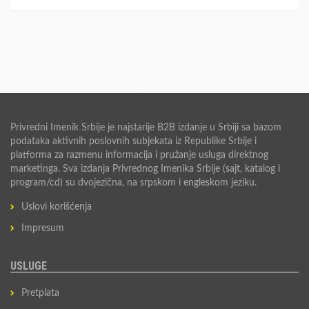
Privredni Imenik Srbije je najstarije B2B izdanje u Srbiji sa bazom
podataka aktivnih poslovnih subjekata iz Republike Srbije i
platforma za razmenu informacija i pružanje usluga direktnog
marketinga. Sva izdanja Privrednog Imenika Srbije (sajt, katalog i
program/cd) su dvojezična, na srpskom i engleskom jeziku.
Uslovi korišćenja
Impresum
USLUGE
Pretplata