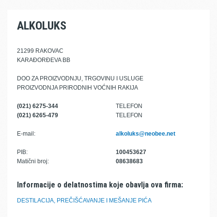
ALKOLUKS
21299 RAKOVAC
KARAĐORĐEVA BB
DOO ZA PROIZVODNJU, TRGOVINU I USLUGE
PROIZVODNJA PRIRODNIH VOĆNIH RAKIJA
(021) 6275-344
TELEFON
(021) 6265-479
TELEFON
E-mail:
alkoluks@neobee.net
PIB:
100453627
Matični broj:
08638683
Informacije o delatnostima koje obavlja ova firma:
DESTILACIJA, PREČIŠĆAVANJE I MEŠANJE PIĆA