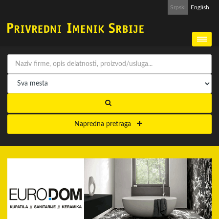
Srpski
English
Napredna pretraga