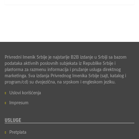
Privredni Imenik Srbije je najstarije B2B izdanje u Srbiji sa bazom
podataka aktivnih poslovnih subjekata iz Republike Srbije i
platforma za razmenu informacija i pružanje usluga direktnog
marketinga. Sva izdanja Privrednog Imenika Srbije (sajt, katalog i
program/cd) su dvojezična, na srpskom i engleskom jeziku.
Uslovi korišćenja
Impresum
USLUGE
Pretplata