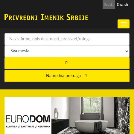
Srpski
English
Napredna pretraga