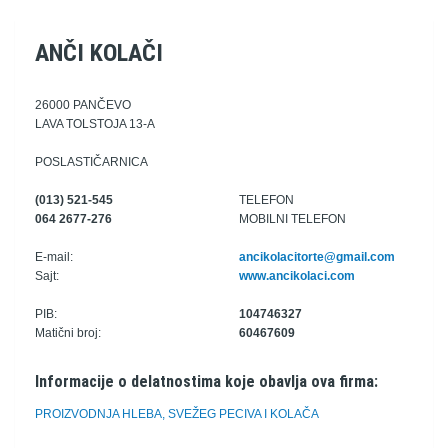
ANČI KOLAČI
26000 PANČEVO
LAVA TOLSTOJA 13-A
POSLASTIČARNICA
(013) 521-545
TELEFON
064 2677-276
MOBILNI TELEFON
E-mail:
ancikolacitorte@gmail.com
Sajt:
www.ancikolaci.com
PIB:
104746327
Matični broj:
60467609
Informacije o delatnostima koje obavlja ova firma:
PROIZVODNJA HLEBA, SVEŽEG PECIVA I KOLAČA