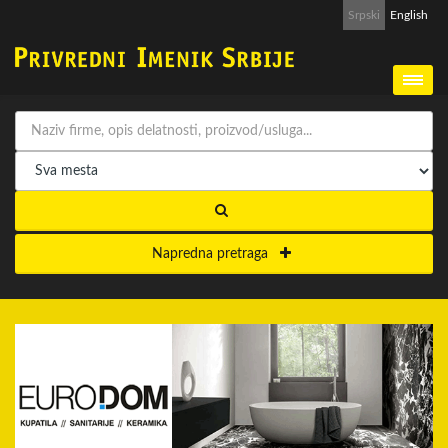
Srpski
English
Napredna pretraga