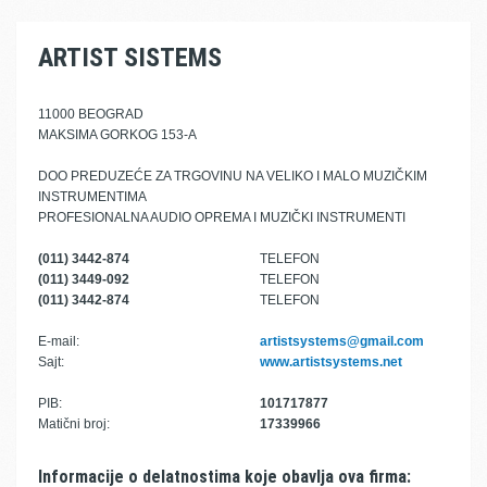
ARTIST SISTEMS
11000 BEOGRAD
MAKSIMA GORKOG 153-A
DOO PREDUZEĆE ZA TRGOVINU NA VELIKO I MALO MUZIČKIM
INSTRUMENTIMA
PROFESIONALNA AUDIO OPREMA I MUZIČKI INSTRUMENTI
(011) 3442-874
TELEFON
(011) 3449-092
TELEFON
(011) 3442-874
TELEFON
E-mail:
artistsystems@gmail.com
Sajt:
www.artistsystems.net
PIB:
101717877
Matični broj:
17339966
Informacije o delatnostima koje obavlja ova firma: