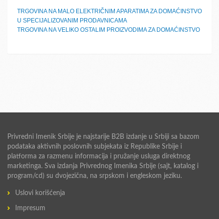
TRGOVINA NA MALO ELEKTRIČNIM APARATIMA ZA DOMAĆINSTVO
U SPECIJALIZOVANIM PRODAVNICAMA
TRGOVINA NA VELIKO OSTALIM PROIZVODIMA ZA DOMAĆINSTVO
Privredni Imenik Srbije je najstarije B2B izdanje u Srbiji sa bazom
podataka aktivnih poslovnih subjekata iz Republike Srbije i
platforma za razmenu informacija i pružanje usluga direktnog
marketinga. Sva izdanja Privrednog Imenika Srbije (sajt, katalog i
program/cd) su dvojezična, na srpskom i engleskom jeziku.
Uslovi korišćenja
Impresum