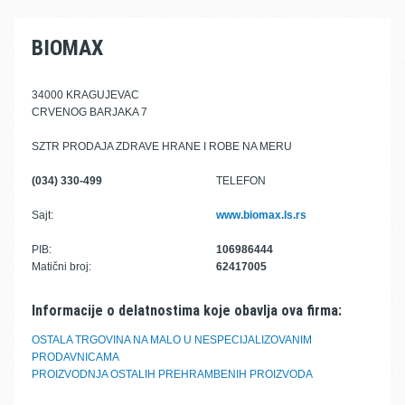
BIOMAX
34000 KRAGUJEVAC
CRVENOG BARJAKA 7
SZTR PRODAJA ZDRAVE HRANE I ROBE NA MERU
(034) 330-499
TELEFON
Sajt:
www.biomax.ls.rs
PIB:
106986444
Matični broj:
62417005
Informacije o delatnostima koje obavlja ova firma:
OSTALA TRGOVINA NA MALO U NESPECIJALIZOVANIM
PRODAVNICAMA
PROIZVODNJA OSTALIH PREHRAMBENIH PROIZVODA