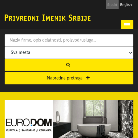
Srpski
English
Napredna pretraga