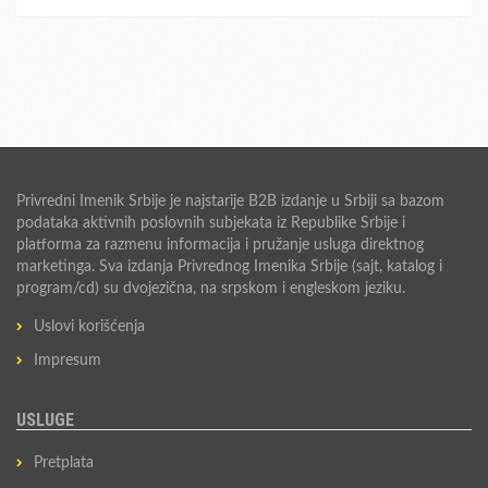
Privredni Imenik Srbije je najstarije B2B izdanje u Srbiji sa bazom
podataka aktivnih poslovnih subjekata iz Republike Srbije i
platforma za razmenu informacija i pružanje usluga direktnog
marketinga. Sva izdanja Privrednog Imenika Srbije (sajt, katalog i
program/cd) su dvojezična, na srpskom i engleskom jeziku.
Uslovi korišćenja
Impresum
USLUGE
Pretplata