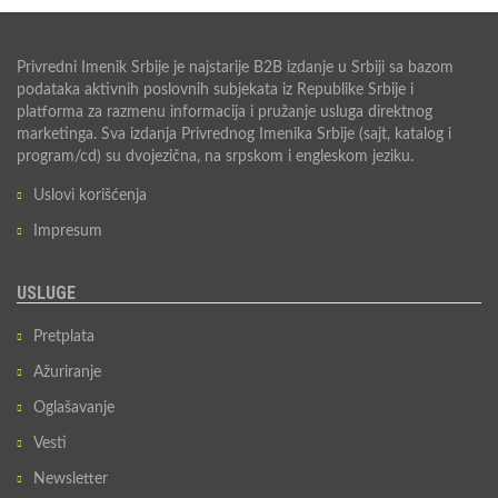
Privredni Imenik Srbije je najstarije B2B izdanje u Srbiji sa bazom
podataka aktivnih poslovnih subjekata iz Republike Srbije i
platforma za razmenu informacija i pružanje usluga direktnog
marketinga. Sva izdanja Privrednog Imenika Srbije (sajt, katalog i
program/cd) su dvojezična, na srpskom i engleskom jeziku.
Uslovi korišćenja
Impresum
USLUGE
Pretplata
Ažuriranje
Oglašavanje
Vesti
Newsletter