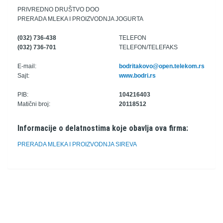
PRIVREDNO DRUŠTVO DOO
PRERADA MLEKA I PROIZVODNJA JOGURTA
(032) 736-438
TELEFON
(032) 736-701
TELEFON/TELEFAKS
E-mail:
bodritakovo@open.telekom.rs
Sajt:
www.bodri.rs
PIB:
104216403
Matični broj:
20118512
Informacije o delatnostima koje obavlja ova firma:
PRERADA MLEKA I PROIZVODNJA SIREVA