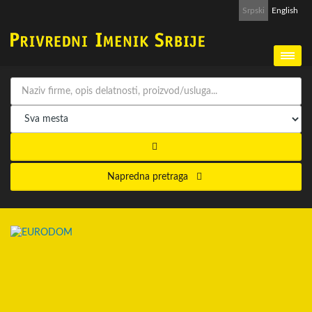
Srpski
English
Napredna pretraga