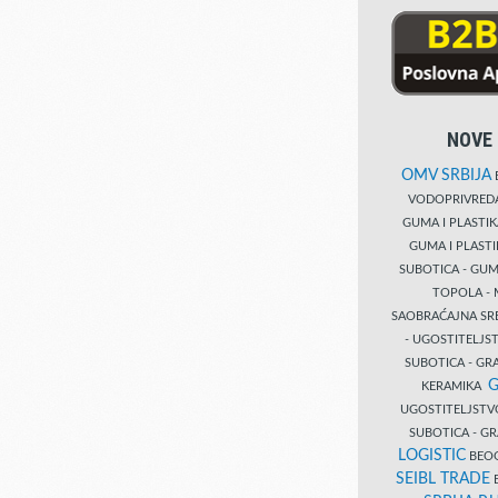
NOVE 
OMV SRBIJA
B
VODOPRIVRE
GUMA I PLASTI
GUMA I PLAST
SUBOTICA - GUM
TOPOLA - 
SAOBRAĆAJNA S
- UGOSTITELJS
SUBOTICA - GRA
G
KERAMIKA
UGOSTITELJSTV
SUBOTICA - 
LOGISTIC
BEOG
SEIBL TRADE
B