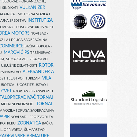
.
BEOGRAD - ORGANIZACIJE,
VULKANIZER
I SINDIKATI
ATAJNICA - MOTORNA VOZILA I
INSTITUT ZA
AJNA SREDSTVA
OVI SAD - POSLOVNE AKTIVNOSTI
COREA MOTORS
NOVI SAD -
ZILA I DRUGA SAOBRAĆAJNA
 COMMERCE
BAČKA TOPOLA -
MAROVIĆ PS
AJ
TREŠNJEVAC -
DA, ŠUMARSTVO I RIBARSTVO
ROTOR
- USLUŽNE DELATNOSTI
ALEKSANDER A
AĐEVINARSTVO
VILA
OSTITELJSTVO I TURIZAM
UBOTICA - UGOSTITELJSTVO I
N CVET
ADORJAN - TRANSPORT I
TALOPRERAĐIVAČ TORNAI
TORNAI
 I METALNI PROIZVODI
A VOZILA I DRUGA SAOBRAĆAJNA
PAPIR
NOVI SAD - PROIZVODI ZA
ZOBNATICA
 UPOTREBU
BAČKA
LJOPRIVREDA, ŠUMARSTVO I
RAĐEVINSKE ARMATURE