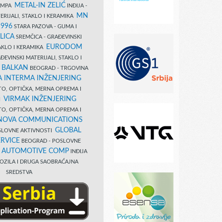
METAL-IN ZELIĆ
TAMPA
INĐIJA -
MN
ERIJALI, STAKLO I KERAMIKA
1996
STARA PAZOVA - GUMA I
LICA
SREMČICA - GRAĐEVINSKI
EURODOM
TAKLO I KERAMIKA
EVINSKI MATERIJALI, STAKLO I
 BALKAN
BEOGRAD - TRGOVINA
 INTERMA INŽENJERING
TO, OPTIČKA, MERNA OPREMA I
VIRMAK INŽENJERING
I
TO, OPTIČKA, MERNA OPREMA I
NOVA COMMUNICATIONS
GLOBAL
SLOVNE AKTIVNOSTI
RVICE
BEOGRAD - POSLOVNE
B AUTOMOTIVE COMP
INĐIJA
OZILA I DRUGA SAOBRAĆAJNA
SREDSTVA