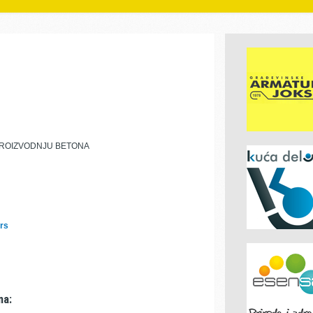
PROIZVODNJU BETONA
rs
ma: