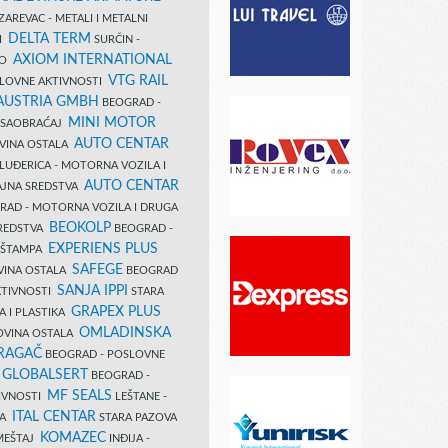
AREVAC - METALI I METALNI
DELTA TERM
DI
SURČIN -
AXIOM INTERNATIONAL
VO
VTG RAIL
SLOVNE AKTIVNOSTI
 AUSTRIA GMBH
BEOGRAD -
MINI MOTOR
I SAOBRAĆAJ
AUTO CENTAR
OVINA OSTALA
LUĐERICA - MOTORNA VOZILA I
AUTO CENTAR
AJNA SREDSTVA
AD - MOTORNA VOZILA I DRUGA
BEOKOLP
REDSTVA
BEOGRAD -
EXPERIENS PLUS
I ŠTAMPA
SAFEGE
VINA OSTALA
BEOGRAD
SANJA IPPI
KTIVNOSTI
STARA
GRAPEX PLUS
A I PLASTIKA
OMLADINSKA
OVINA OSTALA
RAGAČ
BEOGRAD - POSLOVNE
GLOBALSERT
I
BEOGRAD -
MF SEALS
IVNOSTI
LEŠTANE -
ITAL CENTAR
LA
STARA PAZOVA
KOMAZEC
AMEŠTAJ
INĐIJA -