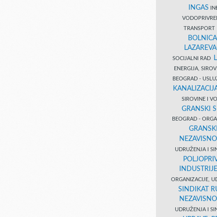
INGAS
INĐ
VODOPRIVR
TRANSPORT 
BOLNICA
LAZAREVA
SOCIJALNI RAD
ENERGIJA, SIRO
BEOGRAD - USL
KANALIZACIJA
SIROVINE I 
GRANSKI S
BEOGRAD - ORGAN
GRANSKI
NEZAVISNO
UDRUŽENJA I SI
POLJOPRI
INDUSTRIJ
ORGANIZACIJE, U
SINDIKAT R
NEZAVISNO
UDRUŽENJA I SI