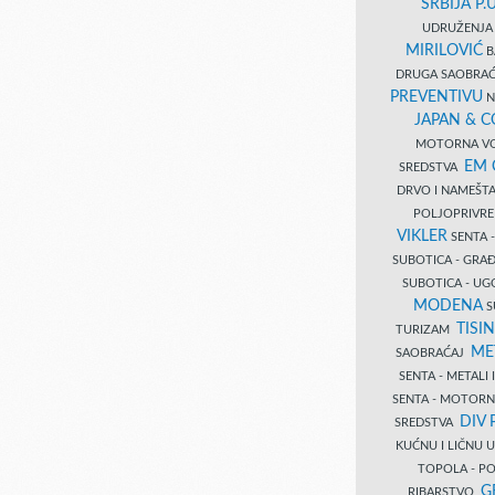
SRBIJA P.U
UDRUŽENJA 
MIRILOVIĆ
B
DRUGA SAOBRAĆ
PREVENTIVU
N
JAPAN & 
MOTORNA VO
EM
SREDSTVA
DRVO I NAMEŠT
POLJOPRIVRE
VIKLER
SENTA 
SUBOTICA - GR
SUBOTICA - UG
MODENA
S
TISI
TURIZAM
ME
SAOBRAĆAJ
SENTA - METALI
SENTA - MOTORN
DIV 
SREDSTVA
KUĆNU I LIČNU
TOPOLA - PO
G
RIBARSTVO