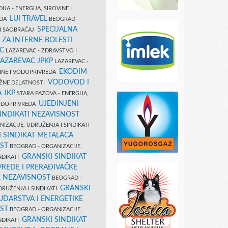
IJA - ENERGIJA, SIROVINE I
LUI TRAVEL
EDA
BEOGRAD -
SPECIJALNA
I SAOBRAĆAJ
 ZA INTERNE BOLESTI
C
LAZAREVAC - ZDRAVSTVO I
LAZAREVAC JPKP
LAZAREVAC -
EKODIM
VINE I VODOPRIVREDA
VODOVOD I
UŽNE DELATNOSTI
 JKP
STARA PAZOVA - ENERGIJA,
UJEDINJENI
VODOPRIVREDA
INDIKATI NEZAVISNOST
IZACIJE, UDRUŽENJA I SINDIKATI
 SINDIKAT METALACA
ST
BEOGRAD - ORGANIZACIJE,
GRANSKI SINDIKAT
NDIKATI
VREDE I PRERAĐIVAČKE
E NEZAVISNOST
BEOGRAD -
GRANSKI
DRUŽENJA I SINDIKATI
UDARSTVA I ENERGETIKE
ST
BEOGRAD - ORGANIZACIJE,
GRANSKI SINDIKAT
NDIKATI