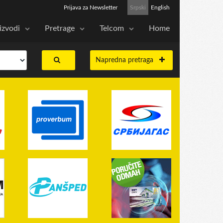
Prijava za Newsletter
Srpski
English
izvodi
Pretrage
Telcom
Home
Napredna pretraga