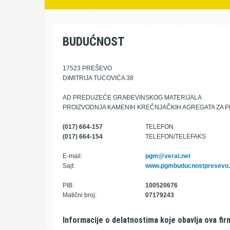
BUDUĆNOST
17523 PREŠEVO
DIMITRIJA TUCOVIĆA 38
AD PREDUZEĆE GRAĐEVINSKOG MATERIJALA
PROIZVODNJA KAMENIH KREČNJAČKIH AGREGATA ZA 
(017) 664-157
TELEFON
(017) 664-154
TELEFON/TELEFAKS
E-mail:
pgm@verat.net
Sajt:
www.pgmbuducnostpresevo.
PIB:
100520676
Matični broj:
07179243
Informacije o delatnostima koje obavlja ova fir