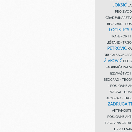
JOKSIĆ
LAZ
PROIZVO
GRAĐEVINARST
BEOGRAD - PO
LOGISTICS
TRANSPORT 
LEŠTANE - TRG
PETROVIĆ
KA
DRUGA SAOBRAĆ
ŽIVKOVIĆ
BEOGR
SAOBRAĆAJNA S
IZDAVAŠTVO 
BEOGRAD - TRGO
- POSLOVNE A
PAZOVA - GUM
BEOGRAD - TRG
ZADRUGA T
AKTIVNOST
POSLOVNE AKT
TRGOVINA OSTA
- DRVO I N