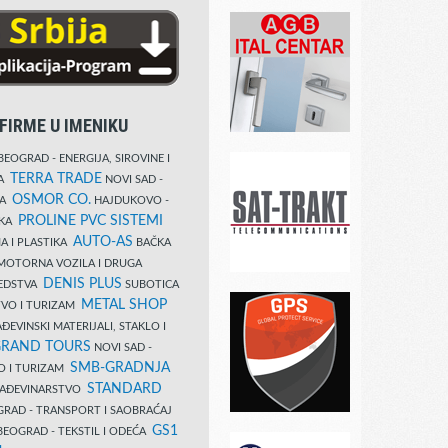
FIRME U IMENIKU
EOGRAD - ENERGIJA, SIROVINE I
TERRA TRADE
DA
NOVI SAD -
OSMOR CO.
KA
HAJDUKOVO -
PROLINE PVC SISTEMI
IKA
AUTO-AS
A I PLASTIKA
BAČKA
MOTORNA VOZILA I DRUGA
DENIS PLUS
REDSTVA
SUBOTICA
METAL SHOP
TVO I TURIZAM
ĐEVINSKI MATERIJALI, STAKLO I
RAND TOURS
NOVI SAD -
SMB-GRADNJA
O I TURIZAM
STANDARD
GRAĐEVINARSTVO
RAD - TRANSPORT I SAOBRAĆAJ
GS1
EOGRAD - TEKSTIL I ODEĆA