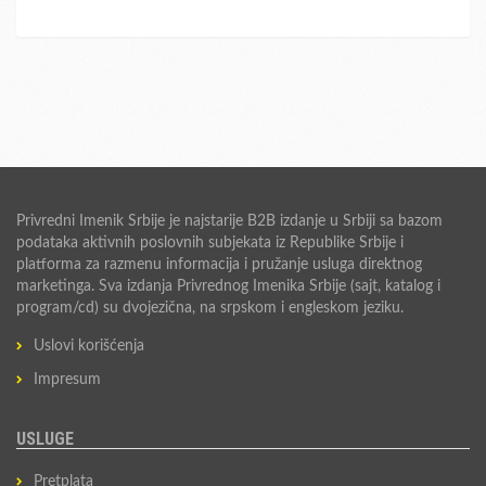
Privredni Imenik Srbije je najstarije B2B izdanje u Srbiji sa bazom
podataka aktivnih poslovnih subjekata iz Republike Srbije i
platforma za razmenu informacija i pružanje usluga direktnog
marketinga. Sva izdanja Privrednog Imenika Srbije (sajt, katalog i
program/cd) su dvojezična, na srpskom i engleskom jeziku.
Uslovi korišćenja
Impresum
USLUGE
Pretplata