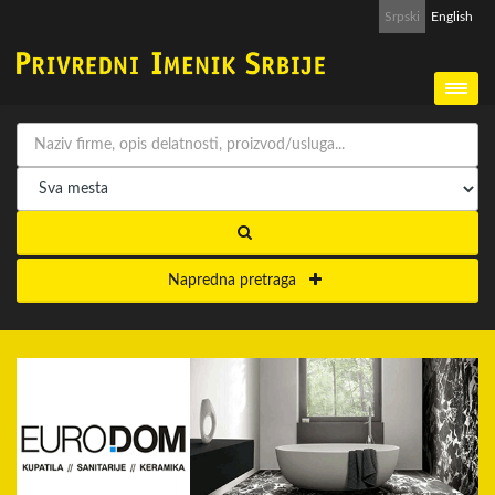
Srpski
English
Napredna pretraga