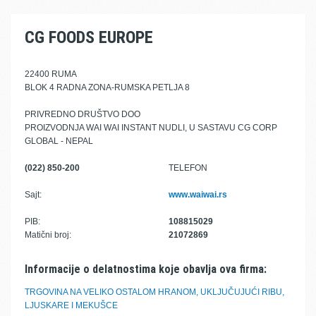
CG FOODS EUROPE
22400 RUMA
BLOK 4 RADNA ZONA-RUMSKA PETLJA 8
PRIVREDNO DRUŠTVO DOO
PROIZVODNJA WAI WAI INSTANT NUDLI, U SASTAVU CG CORP
GLOBAL - NEPAL
(022) 850-200
TELEFON
Sajt:
www.waiwai.rs
PIB:
108815029
Matični broj:
21072869
Informacije o delatnostima koje obavlja ova firma:
TRGOVINA NA VELIKO OSTALOM HRANOM, UKLJUČUJUĆI RIBU,
LJUSKARE I MEKUŠCE