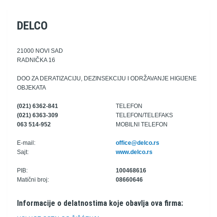
DELCO
21000 NOVI SAD
RADNIČKA 16
DOO ZA DERATIZACIJU, DEZINSEKCIJU I ODRŽAVANJE HIGIJENE
OBJEKATA
(021) 6362-841
TELEFON
(021) 6363-309
TELEFON/TELEFAKS
063 514-952
MOBILNI TELEFON
E-mail:
office@delco.rs
Sajt:
www.delco.rs
PIB:
100468616
Matični broj:
08660646
Informacije o delatnostima koje obavlja ova firma: