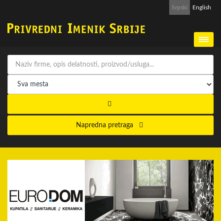
Srpski
English
Napredna pretraga