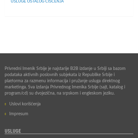
USLUGE OSTALOG ČIŠĆENJA
Privredni Imenik Srbije je najstarije B2B izdanje u Srbiji sa bazom
podataka aktivnih poslovnih subjekata iz Republike Srbije i
platforma za razmenu informacija i pružanje usluga direktnog
marketinga. Sva izdanja Privrednog Imenika Srbije (sajt, katalog i
program/cd) su dvojezična, na srpskom i engleskom jeziku.
Uslovi korišćenja
Impresum
USLUGE