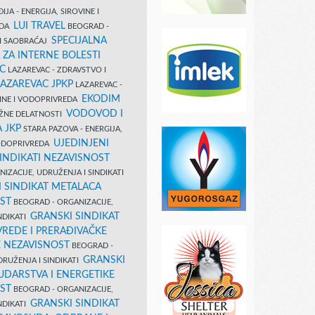
IJA - ENERGIJA, SIROVINE I
LUI TRAVEL
EDA
BEOGRAD -
SPECIJALNA
I SAOBRAĆAJ
 ZA INTERNE BOLESTI
C
LAZAREVAC - ZDRAVSTVO I
LAZAREVAC JPKP
LAZAREVAC -
EKODIM
VINE I VODOPRIVREDA
VODOVOD I
UŽNE DELATNOSTI
 JKP
STARA PAZOVA - ENERGIJA,
UJEDINJENI
VODOPRIVREDA
INDIKATI NEZAVISNOST
IZACIJE, UDRUŽENJA I SINDIKATI
 SINDIKAT METALACA
ST
BEOGRAD - ORGANIZACIJE,
GRANSKI SINDIKAT
NDIKATI
VREDE I PRERAĐIVAČKE
E NEZAVISNOST
BEOGRAD -
GRANSKI
DRUŽENJA I SINDIKATI
UDARSTVA I ENERGETIKE
ST
BEOGRAD - ORGANIZACIJE,
GRANSKI SINDIKAT
NDIKATI