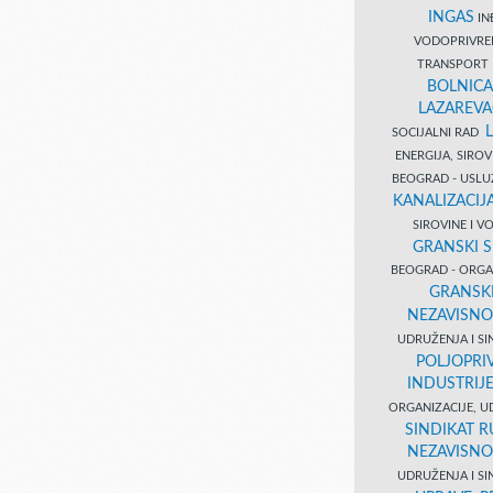
INGAS
INĐ
VODOPRIVR
TRANSPORT 
BOLNICA
LAZAREVA
SOCIJALNI RAD
ENERGIJA, SIRO
BEOGRAD - USL
KANALIZACIJA
SIROVINE I 
GRANSKI S
BEOGRAD - ORGAN
GRANSKI
NEZAVISNO
UDRUŽENJA I SI
POLJOPRI
INDUSTRIJ
ORGANIZACIJE, U
SINDIKAT R
NEZAVISNO
UDRUŽENJA I SI