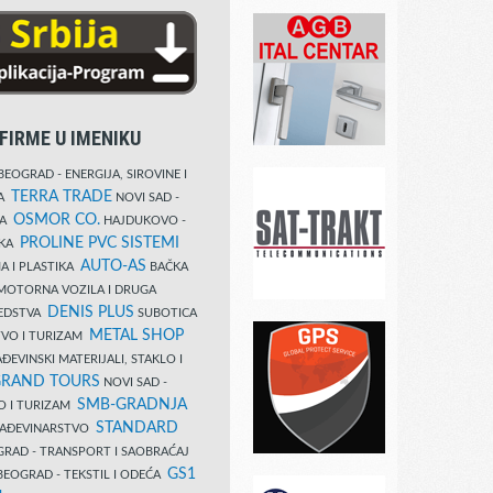
FIRME U IMENIKU
EOGRAD - ENERGIJA, SIROVINE I
TERRA TRADE
DA
NOVI SAD -
OSMOR CO.
KA
HAJDUKOVO -
PROLINE PVC SISTEMI
IKA
AUTO-AS
A I PLASTIKA
BAČKA
MOTORNA VOZILA I DRUGA
DENIS PLUS
REDSTVA
SUBOTICA
METAL SHOP
TVO I TURIZAM
ĐEVINSKI MATERIJALI, STAKLO I
RAND TOURS
NOVI SAD -
SMB-GRADNJA
O I TURIZAM
STANDARD
GRAĐEVINARSTVO
RAD - TRANSPORT I SAOBRAĆAJ
GS1
EOGRAD - TEKSTIL I ODEĆA