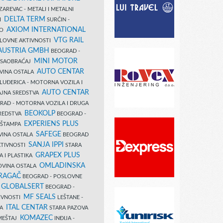
AREVAC - METALI I METALNI
DELTA TERM
DI
SURČIN -
AXIOM INTERNATIONAL
VO
VTG RAIL
SLOVNE AKTIVNOSTI
 AUSTRIA GMBH
BEOGRAD -
MINI MOTOR
I SAOBRAĆAJ
AUTO CENTAR
OVINA OSTALA
LUĐERICA - MOTORNA VOZILA I
AUTO CENTAR
AJNA SREDSTVA
AD - MOTORNA VOZILA I DRUGA
BEOKOLP
REDSTVA
BEOGRAD -
EXPERIENS PLUS
I ŠTAMPA
SAFEGE
VINA OSTALA
BEOGRAD
SANJA IPPI
KTIVNOSTI
STARA
GRAPEX PLUS
A I PLASTIKA
OMLADINSKA
OVINA OSTALA
RAGAČ
BEOGRAD - POSLOVNE
GLOBALSERT
I
BEOGRAD -
MF SEALS
IVNOSTI
LEŠTANE -
ITAL CENTAR
LA
STARA PAZOVA
KOMAZEC
AMEŠTAJ
INĐIJA -