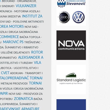
.
BEOGRAD - ORGANIZACIJE,
VULKANIZER
I SINDIKATI
ATAJNICA - MOTORNA VOZILA I
INSTITUT ZA
AJNA SREDSTVA
OVI SAD - POSLOVNE AKTIVNOSTI
COREA MOTORS
NOVI SAD -
ZILA I DRUGA SAOBRAĆAJNA
 COMMERCE
BAČKA TOPOLA -
MAROVIĆ PS
AJ
TREŠNJEVAC -
DA, ŠUMARSTVO I RIBARSTVO
ROTOR
- USLUŽNE DELATNOSTI
ALEKSANDER A
AĐEVINARSTVO
VILA
OSTITELJSTVO I TURIZAM
UBOTICA - UGOSTITELJSTVO I
N CVET
ADORJAN - TRANSPORT I
TALOPRERAĐIVAČ TORNAI
TORNAI
 I METALNI PROIZVODI
A VOZILA I DRUGA SAOBRAĆAJNA
PAPIR
NOVI SAD - PROIZVODI ZA
ZOBNATICA
 UPOTREBU
BAČKA
LJOPRIVREDA, ŠUMARSTVO I
RAĐEVINSKE ARMATURE