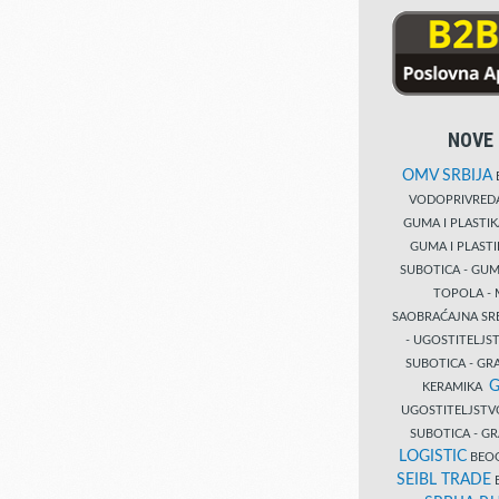
NOVE 
OMV SRBIJA
B
VODOPRIVRE
GUMA I PLASTI
GUMA I PLAST
SUBOTICA - GUM
TOPOLA - 
SAOBRAĆAJNA S
- UGOSTITELJS
SUBOTICA - GRA
G
KERAMIKA
UGOSTITELJSTV
SUBOTICA - 
LOGISTIC
BEOG
SEIBL TRADE
B