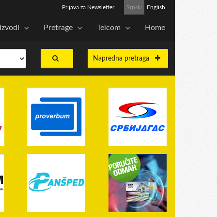
Prijava za Newsletter
Srpski
English
izvodi
Pretrage
Telcom
Home
Napredna pretraga