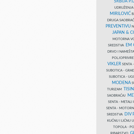
SRBIJA P.U
UDRUŽENJA 
MIRILOVIĆ
B
DRUGA SAOBRAĆ
PREVENTIVU
N
JAPAN & 
MOTORNA VO
EM
SREDSTVA
DRVO I NAMEŠT
POLJOPRIVRE
VIKLER
SENTA 
SUBOTICA - GR
SUBOTICA - UG
MODENA
S
TISI
TURIZAM
ME
SAOBRAĆAJ
SENTA - METALI
SENTA - MOTORN
DIV 
SREDSTVA
KUĆNU I LIČNU
TOPOLA - PO
G
RIBARSTVO