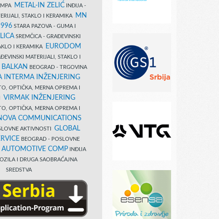
METAL-IN ZELIĆ
TAMPA
INĐIJA -
MN
ERIJALI, STAKLO I KERAMIKA
1996
STARA PAZOVA - GUMA I
LICA
SREMČICA - GRAĐEVINSKI
EURODOM
TAKLO I KERAMIKA
EVINSKI MATERIJALI, STAKLO I
 BALKAN
BEOGRAD - TRGOVINA
 INTERMA INŽENJERING
TO, OPTIČKA, MERNA OPREMA I
VIRMAK INŽENJERING
I
TO, OPTIČKA, MERNA OPREMA I
NOVA COMMUNICATIONS
GLOBAL
SLOVNE AKTIVNOSTI
RVICE
BEOGRAD - POSLOVNE
B AUTOMOTIVE COMP
INĐIJA
OZILA I DRUGA SAOBRAĆAJNA
SREDSTVA