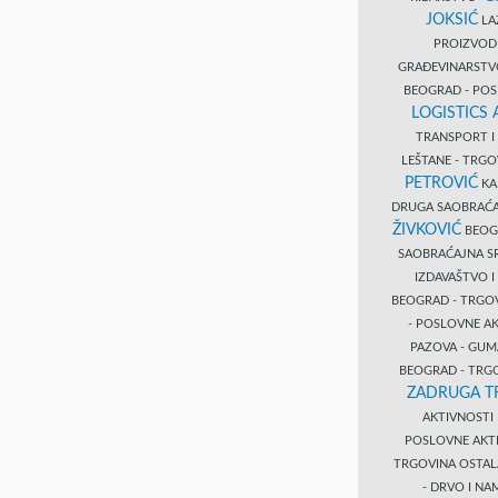
JOKSIĆ
LAZ
PROIZVO
GRAĐEVINARST
BEOGRAD - PO
LOGISTICS
TRANSPORT 
LEŠTANE - TRG
PETROVIĆ
KA
DRUGA SAOBRAĆ
ŽIVKOVIĆ
BEOGR
SAOBRAĆAJNA S
IZDAVAŠTVO 
BEOGRAD - TRGO
- POSLOVNE A
PAZOVA - GUM
BEOGRAD - TRG
ZADRUGA T
AKTIVNOST
POSLOVNE AKT
TRGOVINA OSTA
- DRVO I N