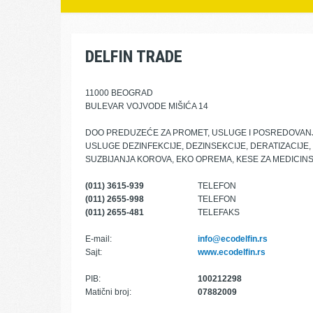
DELFIN TRADE
11000 BEOGRAD
BULEVAR VOJVODE MIŠIĆA 14
DOO PREDUZEĆE ZA PROMET, USLUGE I POSREDOVAN
USLUGE DEZINFEKCIJE, DEZINSEKCIJE, DERATIZACIJE,
SUZBIJANJA KOROVA, EKO OPREMA, KESE ZA MEDICIN
(011) 3615-939
TELEFON
(011) 2655-998
TELEFON
(011) 2655-481
TELEFAKS
E-mail:
info@ecodelfin.rs
Sajt:
www.ecodelfin.rs
PIB:
100212298
Matični broj:
07882009