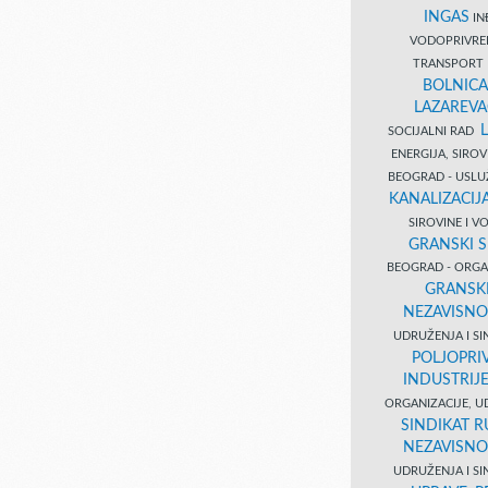
INGAS
INĐ
VODOPRIVR
TRANSPORT 
BOLNICA
LAZAREVA
SOCIJALNI RAD
ENERGIJA, SIRO
BEOGRAD - USL
KANALIZACIJA
SIROVINE I 
GRANSKI S
BEOGRAD - ORGAN
GRANSKI
NEZAVISNO
UDRUŽENJA I SI
POLJOPRI
INDUSTRIJ
ORGANIZACIJE, U
SINDIKAT R
NEZAVISNO
UDRUŽENJA I SI