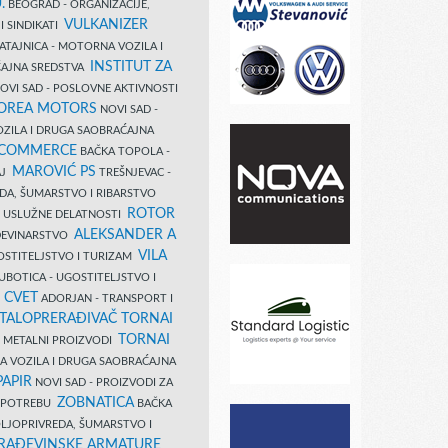
.
BEOGRAD - ORGANIZACIJE,
VULKANIZER
I SINDIKATI
ATAJNICA - MOTORNA VOZILA I
INSTITUT ZA
AJNA SREDSTVA
OVI SAD - POSLOVNE AKTIVNOSTI
COREA MOTORS
NOVI SAD -
ZILA I DRUGA SAOBRAĆAJNA
 COMMERCE
BAČKA TOPOLA -
MAROVIĆ PS
AJ
TREŠNJEVAC -
DA, ŠUMARSTVO I RIBARSTVO
ROTOR
- USLUŽNE DELATNOSTI
ALEKSANDER A
AĐEVINARSTVO
VILA
OSTITELJSTVO I TURIZAM
UBOTICA - UGOSTITELJSTVO I
N CVET
ADORJAN - TRANSPORT I
TALOPRERAĐIVAČ TORNAI
TORNAI
 I METALNI PROIZVODI
A VOZILA I DRUGA SAOBRAĆAJNA
PAPIR
NOVI SAD - PROIZVODI ZA
ZOBNATICA
 UPOTREBU
BAČKA
LJOPRIVREDA, ŠUMARSTVO I
RAĐEVINSKE ARMATURE