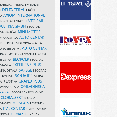
AREVAC - METALI I METALNI
DELTA TERM
DI
SURČIN -
AXIOM INTERNATIONAL
VO
VTG RAIL
SLOVNE AKTIVNOSTI
 AUSTRIA GMBH
BEOGRAD -
MINI MOTOR
I SAOBRAĆAJ
AUTO CENTAR
OVINA OSTALA
LUĐERICA - MOTORNA VOZILA I
AUTO CENTAR
AJNA SREDSTVA
AD - MOTORNA VOZILA I DRUGA
BEOKOLP
REDSTVA
BEOGRAD -
EXPERIENS PLUS
I ŠTAMPA
SAFEGE
VINA OSTALA
BEOGRAD
SANJA IPPI
KTIVNOSTI
STARA
GRAPEX PLUS
A I PLASTIKA
OMLADINSKA
OVINA OSTALA
RAGAČ
BEOGRAD - POSLOVNE
GLOBALSERT
I
BEOGRAD -
MF SEALS
IVNOSTI
LEŠTANE -
ITAL CENTAR
LA
STARA PAZOVA
KOMAZEC
AMEŠTAJ
INĐIJA -