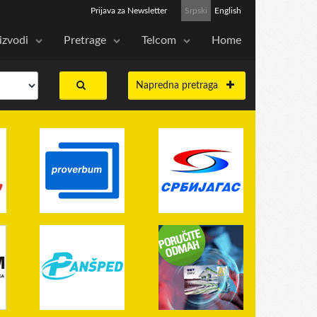
Prijava za Newsletter
Srpski
English
izvodi
Pretrage
Telcom
Home
Napredna pretraga