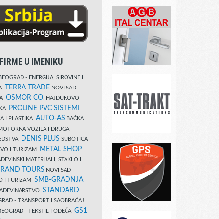
FIRME U IMENIKU
EOGRAD - ENERGIJA, SIROVINE I
TERRA TRADE
DA
NOVI SAD -
OSMOR CO.
KA
HAJDUKOVO -
PROLINE PVC SISTEMI
IKA
AUTO-AS
A I PLASTIKA
BAČKA
MOTORNA VOZILA I DRUGA
DENIS PLUS
REDSTVA
SUBOTICA
METAL SHOP
TVO I TURIZAM
ĐEVINSKI MATERIJALI, STAKLO I
RAND TOURS
NOVI SAD -
SMB-GRADNJA
O I TURIZAM
STANDARD
GRAĐEVINARSTVO
RAD - TRANSPORT I SAOBRAĆAJ
GS1
EOGRAD - TEKSTIL I ODEĆA