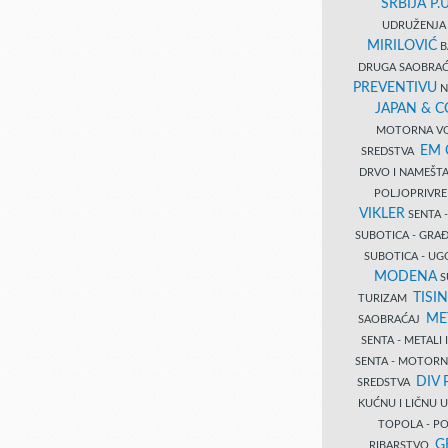
SRBIJA P.U
UDRUŽENJA 
MIRILOVIĆ
B
DRUGA SAOBRAĆ
PREVENTIVU
N
JAPAN & 
MOTORNA VO
EM
SREDSTVA
DRVO I NAMEŠT
POLJOPRIVRE
VIKLER
SENTA 
SUBOTICA - GR
SUBOTICA - UG
MODENA
S
TISI
TURIZAM
ME
SAOBRAĆAJ
SENTA - METALI
SENTA - MOTORN
DIV 
SREDSTVA
KUĆNU I LIČNU
TOPOLA - PO
G
RIBARSTVO