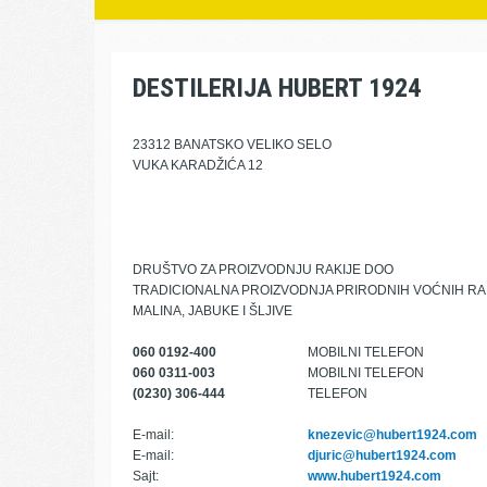
DESTILERIJA HUBERT 1924
23312 BANATSKO VELIKO SELO
VUKA KARADŽIĆA 12
DRUŠTVO ZA PROIZVODNJU RAKIJE DOO
TRADICIONALNA PROIZVODNJA PRIRODNIH VOĆNIH RAKI
MALINA, JABUKE I ŠLJIVE
060 0192-400
MOBILNI TELEFON
060 0311-003
MOBILNI TELEFON
(0230) 306-444
TELEFON
E-mail:
knezevic@hubert1924.com
E-mail:
djuric@hubert1924.com
Sajt:
www.hubert1924.com