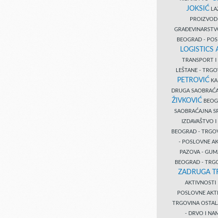
JOKSIĆ
LAZ
PROIZVO
GRAĐEVINARST
BEOGRAD - PO
LOGISTICS
TRANSPORT 
LEŠTANE - TRG
PETROVIĆ
KA
DRUGA SAOBRAĆ
ŽIVKOVIĆ
BEOGR
SAOBRAĆAJNA S
IZDAVAŠTVO 
BEOGRAD - TRGO
- POSLOVNE A
PAZOVA - GUM
BEOGRAD - TRG
ZADRUGA T
AKTIVNOST
POSLOVNE AKT
TRGOVINA OSTA
- DRVO I N