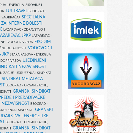
IJA - ENERGIJA, SIROVINE I
LUI TRAVEL
EDA
BEOGRAD -
SPECIJALNA
I SAOBRAĆAJ
 ZA INTERNE BOLESTI
C
LAZAREVAC - ZDRAVSTVO I
LAZAREVAC JPKP
LAZAREVAC -
EKODIM
VINE I VODOPRIVREDA
VODOVOD I
UŽNE DELATNOSTI
 JKP
STARA PAZOVA - ENERGIJA,
UJEDINJENI
VODOPRIVREDA
INDIKATI NEZAVISNOST
IZACIJE, UDRUŽENJA I SINDIKATI
 SINDIKAT METALACA
ST
BEOGRAD - ORGANIZACIJE,
GRANSKI SINDIKAT
NDIKATI
VREDE I PRERAĐIVAČKE
E NEZAVISNOST
BEOGRAD -
GRANSKI
DRUŽENJA I SINDIKATI
UDARSTVA I ENERGETIKE
ST
BEOGRAD - ORGANIZACIJE,
GRANSKI SINDIKAT
NDIKATI