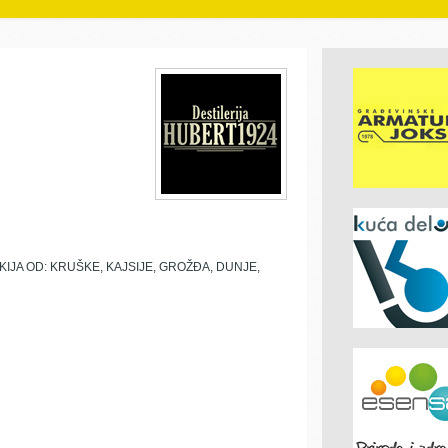
JA OD: KRUŠKE, KAJSIJE, GROŽĐA, DUNJE,