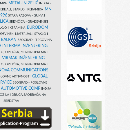
METAL-IN ZELIĆ
TAMPA
INĐIJA -
MN
ERIJALI, STAKLO I KERAMIKA
1996
STARA PAZOVA - GUMA I
LICA
SREMČICA - GRAĐEVINSKI
EURODOM
TAKLO I KERAMIKA
EVINSKI MATERIJALI, STAKLO I
 BALKAN
BEOGRAD - TRGOVINA
 INTERMA INŽENJERING
TO, OPTIČKA, MERNA OPREMA I
VIRMAK INŽENJERING
I
TO, OPTIČKA, MERNA OPREMA I
NOVA COMMUNICATIONS
GLOBAL
SLOVNE AKTIVNOSTI
RVICE
BEOGRAD - POSLOVNE
B AUTOMOTIVE COMP
INĐIJA
OZILA I DRUGA SAOBRAĆAJNA
SREDSTVA