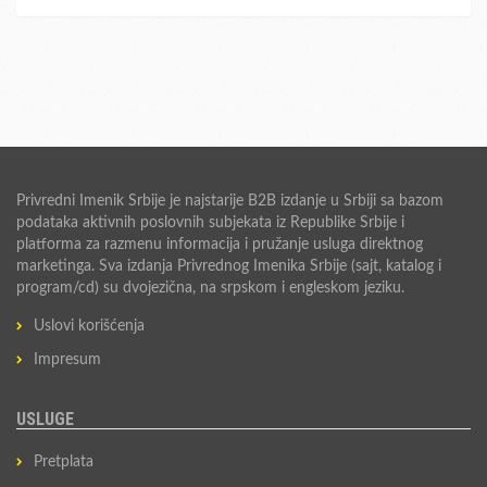
Privredni Imenik Srbije je najstarije B2B izdanje u Srbiji sa bazom
podataka aktivnih poslovnih subjekata iz Republike Srbije i
platforma za razmenu informacija i pružanje usluga direktnog
marketinga. Sva izdanja Privrednog Imenika Srbije (sajt, katalog i
program/cd) su dvojezična, na srpskom i engleskom jeziku.
Uslovi korišćenja
Impresum
USLUGE
Pretplata