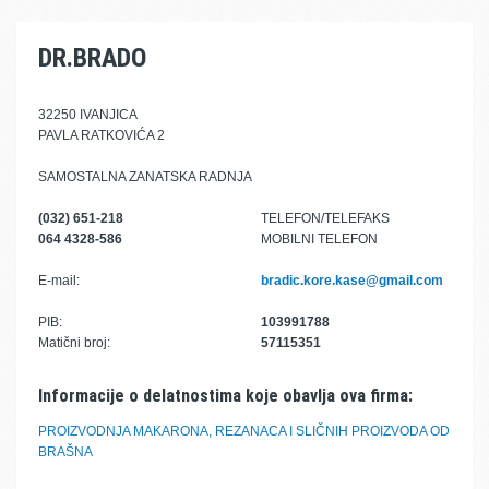
DR.BRADO
32250 IVANJICA
PAVLA RATKOVIĆA 2
SAMOSTALNA ZANATSKA RADNJA
(032) 651-218
TELEFON/TELEFAKS
064 4328-586
MOBILNI TELEFON
E-mail:
bradic.kore.kase@gmail.com
PIB:
103991788
Matični broj:
57115351
Informacije o delatnostima koje obavlja ova firma:
PROIZVODNJA MAKARONA, REZANACA I SLIČNIH PROIZVODA OD
BRAŠNA