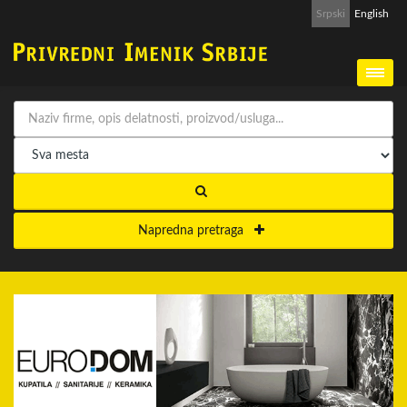
Srpski
English
Napredna pretraga