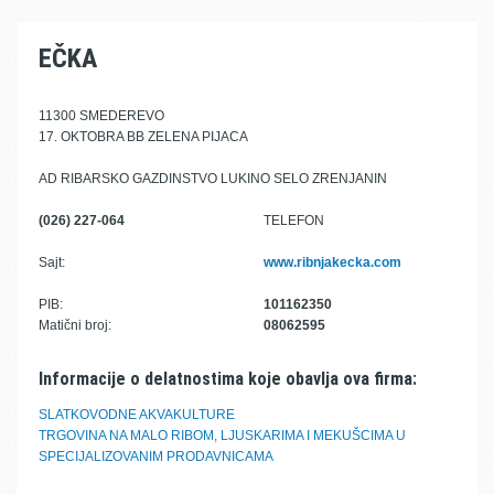
EČKA
11300 SMEDEREVO
17. OKTOBRA BB ZELENA PIJACA
AD RIBARSKO GAZDINSTVO LUKINO SELO ZRENJANIN
(026) 227-064
TELEFON
Sajt:
www.ribnjakecka.com
PIB:
101162350
Matični broj:
08062595
Informacije o delatnostima koje obavlja ova firma:
SLATKOVODNE AKVAKULTURE
TRGOVINA NA MALO RIBOM, LJUSKARIMA I MEKUŠCIMA U
SPECIJALIZOVANIM PRODAVNICAMA