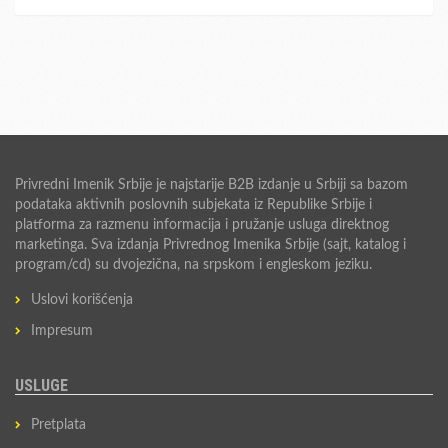
Privredni Imenik Srbije je najstarije B2B izdanje u Srbiji sa bazom
podataka aktivnih poslovnih subjekata iz Republike Srbije i
platforma za razmenu informacija i pružanje usluga direktnog
marketinga. Sva izdanja Privrednog Imenika Srbije (sajt, katalog i
program/cd) su dvojezična, na srpskom i engleskom jeziku.
Uslovi korišćenja
Impresum
USLUGE
Pretplata