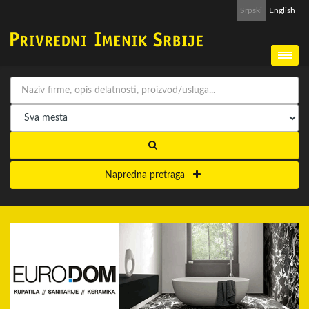
Srpski
English
Napredna pretraga