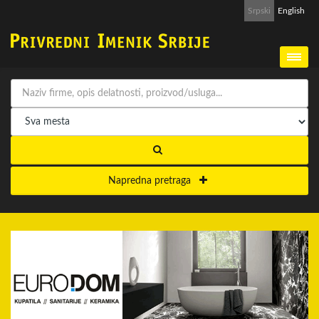
Srpski
English
Napredna pretraga