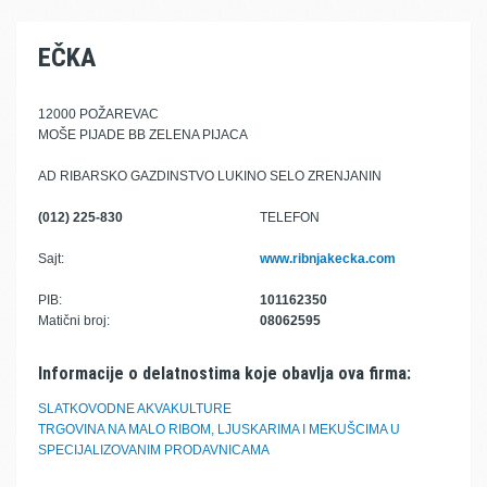
EČKA
12000 POŽAREVAC
MOŠE PIJADE BB ZELENA PIJACA
AD RIBARSKO GAZDINSTVO LUKINO SELO ZRENJANIN
(012) 225-830
TELEFON
Sajt:
www.ribnjakecka.com
PIB:
101162350
Matični broj:
08062595
Informacije o delatnostima koje obavlja ova firma:
SLATKOVODNE AKVAKULTURE
TRGOVINA NA MALO RIBOM, LJUSKARIMA I MEKUŠCIMA U
SPECIJALIZOVANIM PRODAVNICAMA