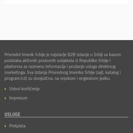
Privredni Imenik Srbije je najstarije B2B izdanje u Srbiji sa bazom
podataka aktivnih poslovnih subjekata iz Republike Srbije i
platforma za razmenu informacija i pružanje usluga direktnog
marketinga. Sva izdanja Privrednog Imenika Srbije (sajt, katalog i
program/cd) su dvojezična, na srpskom i engleskom jeziku.
Uslovi korišćenja
Impresum
USLUGE
Pretplata