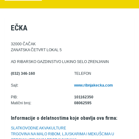
EČKA
32000 ČAČAK
ZANATSKA ČETVRT LOKAL 5
AD RIBARSKO GAZDINSTVO LUKINO SELO ZRENJANIN
(032) 346-160
TELEFON
Sajt:
www.ribnjakecka.com
PIB:
101162350
Matični broj:
08062595
Informacije o delatnostima koje obavlja ova firma:
SLATKOVODNE AKVAKULTURE
TRGOVINA NA MALO RIBOM, LJUSKARIMA I MEKUŠCIMA U