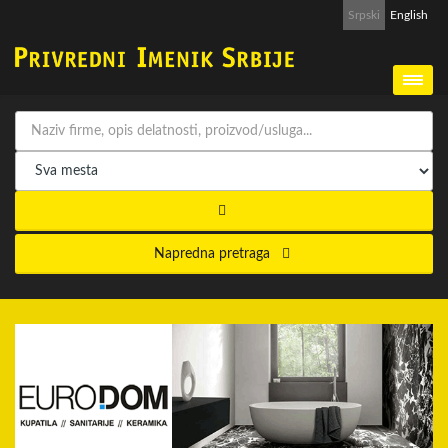
Srpski
English
Napredna pretraga