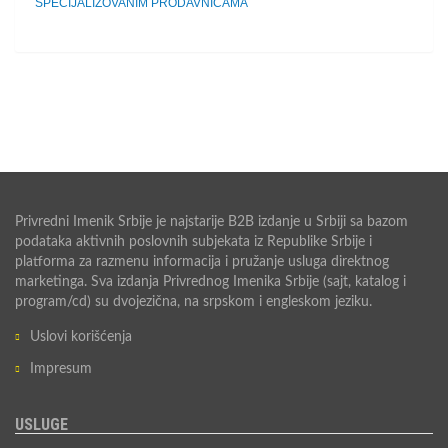
SPECIJALIZOVANIM PRODAVNICAMA
Privredni Imenik Srbije je najstarije B2B izdanje u Srbiji sa bazom
podataka aktivnih poslovnih subjekata iz Republike Srbije i
platforma za razmenu informacija i pružanje usluga direktnog
marketinga. Sva izdanja Privrednog Imenika Srbije (sajt, katalog i
program/cd) su dvojezična, na srpskom i engleskom jeziku.
Uslovi korišćenja
Impresum
USLUGE