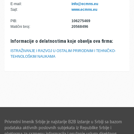
E-mail:
info@ecmns.eu
Sajt:
www.ecmns.eu
PIB:
106275469
Matični broj:
20568496
Informacije o delatnostima koje obavlja ova firma:
ISTRAŽIVANJE I RAZVOJ U OSTALIM PRIRODNIM I TEHNIČKO-
TEHNOLOŠKIM NAUKAMA
Privredni Imenik Srbije je najstarije B2B izdanje u Srbiji sa bazom
podataka aktivnih poslovnih subjekata iz Republike Srbije i