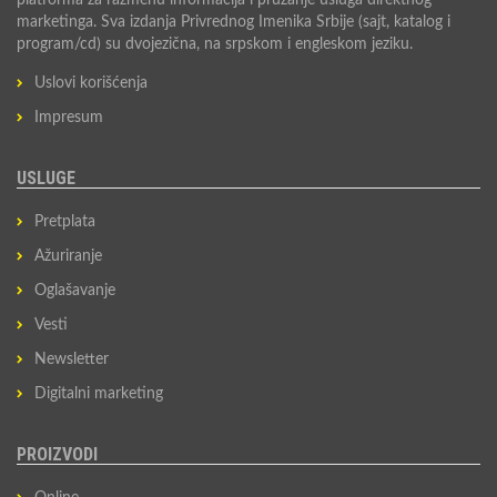
platforma za razmenu informacija i pružanje usluga direktnog
marketinga. Sva izdanja Privrednog Imenika Srbije (sajt, katalog i
program/cd) su dvojezična, na srpskom i engleskom jeziku.
Uslovi korišćenja
Impresum
USLUGE
Pretplata
Ažuriranje
Oglašavanje
Vesti
Newsletter
Digitalni marketing
PROIZVODI