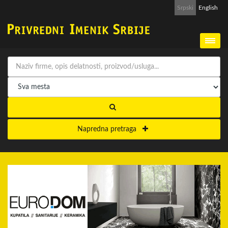
Srpski
English
Napredna pretraga